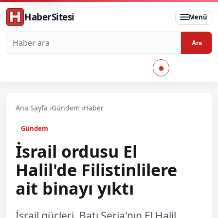
HaberSitesi
Menü
Haberlerde ara
Ara
◉
Ana Sayfa
›
Gündem
›
Haber
Gündem
İsrail ordusu El
Halil'de Filistinlilere
ait binayı yıktı
İsrail güçleri, Batı Şeria'nın El Halil