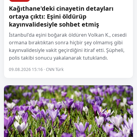
Kağıthane'deki cinayetin detayları
ortaya çıktı: Eşini öldürüp
kayınvalidesiyle sohbet etmiş
İstanbul'da eşini boğarak öldüren Volkan K., cesedi
ormana bıraktıktan sonra hiçbir şey olmamış gibi
kayınvalidesiyle vakit geçirdiğini itiraf etti. Şüpheli,
polis takibi sonucu yakalanarak tutuklandı.
09.08.2026 15:16 · CNN Türk