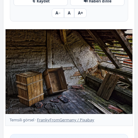
🔖
🔊
Kaydet
Haberi dinle
A−
A
A+
Temsili görsel ·
FrankyFromGermany / Pixabay