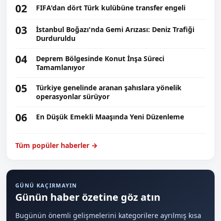
02
FIFA'dan dört Türk kulübüne transfer engeli
03
İstanbul Boğazı'nda Gemi Arızası: Deniz Trafiği
Durduruldu
04
Deprem Bölgesinde Konut İnşa Süreci
Tamamlanıyor
05
Türkiye genelinde aranan şahıslara yönelik
operasyonlar sürüyor
06
En Düşük Emekli Maaşında Yeni Düzenleme
Tüm popüler haberler →
GÜNÜ KAÇIRMAYIN
Günün haber özetine göz atın
Bugünün önemli gelişmelerini kategorilere ayrılmış kısa