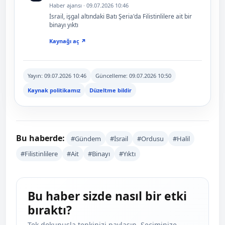
Haber ajansı · 09.07.2026 10:46
İsrail, işgal altındaki Batı Şeria'da Filistinlilere ait bir
binayı yıktı
Kaynağı aç ↗
Yayın:
09.07.2026 10:46
Güncelleme:
09.07.2026 10:50
Kaynak politikamız
Düzeltme bildir
Bu haberde:
#Gündem
#İsrail
#Ordusu
#Halil
#Filistinlilere
#Ait
#Binayı
#Yıktı
Bu haber sizde nasıl bir etki
bıraktı?
Tek dokunuşla tepkinizi paylaşın. Seçiminize