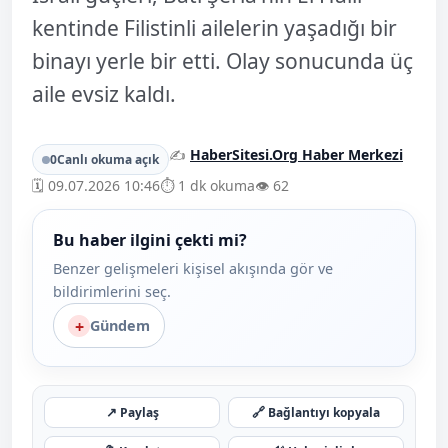
kentinde Filistinli ailelerin yaşadığı bir
binayı yerle bir etti. Olay sonucunda üç
aile evsiz kaldı.
✍️
HaberSitesi.Org Haber Merkezi
0
Canlı okuma açık
🗓️ 09.07.2026 10:46
⏱️ 1 dk okuma
👁️ 62
Bu haber ilgini çekti mi?
Benzer gelişmeleri kişisel akışında gör ve
bildirimlerini seç.
+
Gündem
↗
🔗
Paylaş
Bağlantıyı kopyala