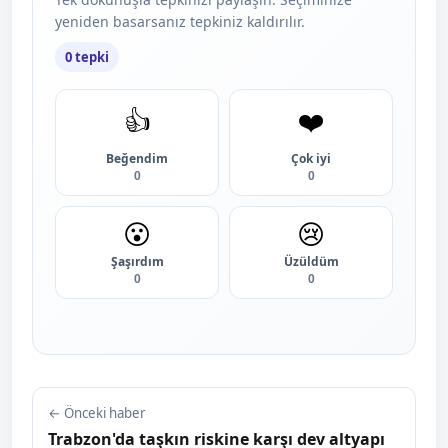
yeniden basarsanız tepkiniz kaldırılır.
0 tepki
👍
❤️
Beğendim
Çok iyi
0
0
😮
😢
Şaşırdım
Üzüldüm
0
0
← Önceki haber
Trabzon'da taşkın riskine karşı dev altyapı