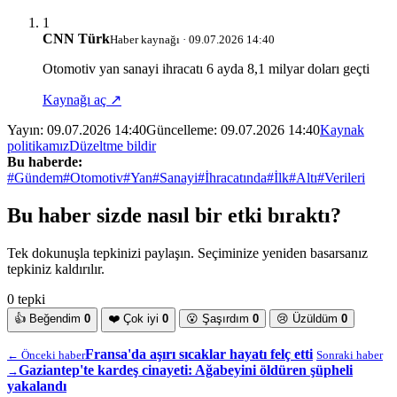
1
CNN Türk
Haber kaynağı · 09.07.2026 14:40
Otomotiv yan sanayi ihracatı 6 ayda 8,1 milyar doları geçti
Kaynağı aç ↗
Yayın:
09.07.2026 14:40
Güncelleme:
09.07.2026 14:40
Kaynak
politikamız
Düzeltme bildir
Bu haberde:
#Gündem
#Otomotiv
#Yan
#Sanayi
#İhracatında
#İlk
#Altı
#Verileri
Bu haber sizde nasıl bir etki bıraktı?
Tek dokunuşla tepkinizi paylaşın. Seçiminize yeniden basarsanız
tepkiniz kaldırılır.
0 tepki
👍
Beğendim
0
❤️
Çok iyi
0
😮
Şaşırdım
0
😢
Üzüldüm
0
Fransa'da aşırı sıcaklar hayatı felç etti
← Önceki haber
Sonraki haber
Gaziantep'te kardeş cinayeti: Ağabeyini öldüren şüpheli
→
yakalandı