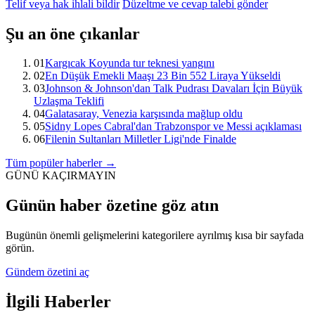
Telif veya hak ihlali bildir
Düzeltme ve cevap talebi gönder
Şu an öne çıkanlar
01
Kargıcak Koyunda tur teknesi yangını
02
En Düşük Emekli Maaşı 23 Bin 552 Liraya Yükseldi
03
Johnson & Johnson'dan Talk Pudrası Davaları İçin Büyük
Uzlaşma Teklifi
04
Galatasaray, Venezia karşısında mağlup oldu
05
Sidny Lopes Cabral'dan Trabzonspor ve Messi açıklaması
06
Filenin Sultanları Milletler Ligi'nde Finalde
Tüm popüler haberler →
GÜNÜ KAÇIRMAYIN
Günün haber özetine göz atın
Bugünün önemli gelişmelerini kategorilere ayrılmış kısa bir sayfada
görün.
Gündem özetini aç
İlgili Haberler