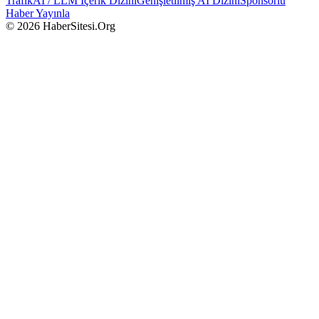
Trafik
AI / LLM İçerik Dizini
Genişletilmiş AI Dizini
Sponsorlu
Haber Yayınla
© 2026 HaberSitesi.Org