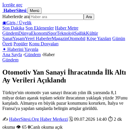
İçeriğe geç
HaberSitesi
Menü
Haberlerde ara
Ara
◉
Giriş / Üyelik
Son Dakika
Son Eklenenler
Haber Metre
Gündem
Dünya
Ekonomi
Spor
Teknoloji
Sağlık
Kültür
Sanat
Yaşam
Yerel Haberler
Magazin
Otomobil
Köşe Yazıları
Günün
Özeti
Popüler
Konu Dosyaları
✦
Haberini Yayınla
Ana Sayfa
›
Gündem
›
Haber
Gündem
Otomotiv Yan Sanayi İhracatında İlk Altı
Ay Verileri Açıklandı
Türkiye'nin otomotiv yan sanayi ihracatı yılın ilk yarısında 8,1
milyar doları aşarak toplam sektör ihracatının yaklaşık yüzde 39'unu
karşıladı. Almanya en büyük pazar konumunu korurken, İtalya ve
Fransa'ya yapılan satışlarda belirgin artışlar görüldü.
✍️
HaberSitesi.Org Haber Merkezi
🗓️ 09.07.2026 14:40
⏱️ 2 dk
okuma
👁️ 65
0
Canlı okuma açık