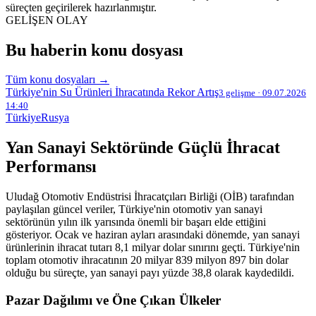
süreçten geçirilerek hazırlanmıştır.
GELİŞEN OLAY
Bu haberin konu dosyası
Tüm konu dosyaları →
Türkiye'nin Su Ürünleri İhracatında Rekor Artış
3 gelişme · 09.07.2026
14:40
Türkiye
Rusya
Yan Sanayi Sektöründe Güçlü İhracat
Performansı
Uludağ Otomotiv Endüstrisi İhracatçıları Birliği (OİB) tarafından
paylaşılan güncel veriler, Türkiye'nin otomotiv yan sanayi
sektörünün yılın ilk yarısında önemli bir başarı elde ettiğini
gösteriyor. Ocak ve haziran ayları arasındaki dönemde, yan sanayi
ürünlerinin ihracat tutarı 8,1 milyar dolar sınırını geçti. Türkiye'nin
toplam otomotiv ihracatının 20 milyar 839 milyon 897 bin dolar
olduğu bu süreçte, yan sanayi payı yüzde 38,8 olarak kaydedildi.
Pazar Dağılımı ve Öne Çıkan Ülkeler