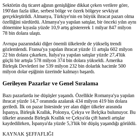
Sektörün dış ticaret ağının genişliğine dikkat çeken verilere göre,
190'dan fazla ülke, serbest bölge ve özerk bölgeye sevkiyat
gerçekleştirildi. Almanya, Türkiye'nin en büyük ihracat pazarı olma
özelliğini sürdürdü. Almanya'ya yapılan satışlar, bir önceki yılın aynı
dönemine kıyasla yüzde 10,9 artış göstererek 1 milyar 847 milyon
78 bin dolara ulaştı.
Avrupa pazarındaki diğer önemli ülkelerde de yükseliş trendi
gözlemlendi. Fransa'ya yapılan ihracat yüzde 11 artışla 602 milyon
22 bin dolara çıkarken, İtalya'ya yapılan satışlar yüzde 27,4'lük
güçlü bir artışla 578 milyon 374 bin dolara yükseldi. Amerika
Birleşik Devletleri ise 539 milyon 232 bin dolarlık hacimle 500
milyon dolar eşiğinin üzerinde kalmayı başardı.
Gerileyen Pazarlar ve Genel Sıralama
Bazı pazarlarda ise düşüşler yaşandı. Özellikle Romanya'ya yapılan
ihracat yüzde 14,7 oranında azalarak 434 milyon 419 bin dolara
geriledi. İlk on pazar listesinde yer alan diğer ülkeler arasında
İspanya, Birleşik Krallık, Polonya, Çekya ve Belçika bulunuyor. Bu
ülkeler arasında Birleşik Krallık ve Çekya'da çift haneli artışlar
kaydedilirken, İspanya'da yüzde 5,3'lük bir düşüş yaşandığı görüldü.
KAYNAK ŞEFFAFLIĞI