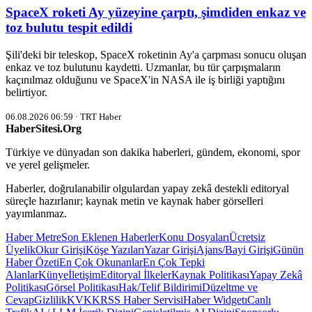
SpaceX roketi Ay yüzeyine çarptı, şimdiden enkaz ve
toz bulutu tespit edildi
Şili'deki bir teleskop, SpaceX roketinin Ay'a çarpması sonucu oluşan
enkaz ve toz bulutunu kaydetti. Uzmanlar, bu tür çarpışmaların
kaçınılmaz olduğunu ve SpaceX'in NASA ile iş birliği yaptığını
belirtiyor.
06.08.2026 06:59 · TRT Haber
HaberSitesi.Org
Türkiye ve dünyadan son dakika haberleri, gündem, ekonomi, spor
ve yerel gelişmeler.
Haberler, doğrulanabilir olgulardan yapay zekâ destekli editoryal
süreçle hazırlanır; kaynak metin ve kaynak haber görselleri
yayımlanmaz.
Haber Metre
Son Eklenen Haberler
Konu Dosyaları
Ücretsiz
Üyelik
Okur Girişi
Köşe Yazıları
Yazar Girişi
Ajans/Bayi Girişi
Günün
Haber Özeti
En Çok Okunanlar
En Çok Tepki
Alanlar
Künye
İletişim
Editoryal İlkeler
Kaynak Politikası
Yapay Zekâ
Politikası
Görsel Politikası
Hak/Telif Bildirimi
Düzeltme ve
Cevap
Gizlilik
KVKK
RSS Haber Servisi
Haber Widgetı
Canlı