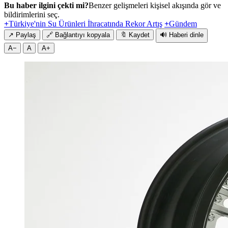
Bu haber ilgini çekti mi?
Benzer gelişmeleri kişisel akışında gör ve
bildirimlerini seç.
+
Türkiye'nin Su Ürünleri İhracatında Rekor Artış
+
Gündem
↗
Paylaş
🔗
Bağlantıyı kopyala
🔖
Kaydet
🔊
Haberi dinle
A−
A
A+