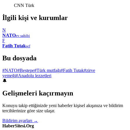
CNN Türk
İlgili kişi ve kurumlar
N
NATO
ev sahibi
F
Fatih Tutak
şef
Bu dosyada
#NATO
#Beştepe
#Türk mutfağı
#Fatih Tutak
#zirve
yemeği
#Anadolu lezzetleri
🔔
Gelişmeleri kaçırmayın
Konuyu takip ettiğinizde yeni haberler kişisel akışınıza ve bildirim
tercihlerinize göre size ulaşır.
Bildirim ayarları →
HaberSitesi.Org