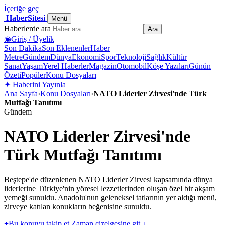
İçeriğe geç
HaberSitesi
Menü
Haberlerde ara
Ara
◉
Giriş / Üyelik
Son Dakika
Son Eklenenler
Haber
Metre
Gündem
Dünya
Ekonomi
Spor
Teknoloji
Sağlık
Kültür
Sanat
Yaşam
Yerel Haberler
Magazin
Otomobil
Köşe Yazıları
Günün
Özeti
Popüler
Konu Dosyaları
✦
Haberini Yayınla
Ana Sayfa
›
Konu Dosyaları
›
NATO Liderler Zirvesi'nde Türk
Mutfağı Tanıtımı
Gündem
NATO Liderler Zirvesi'nde
Türk Mutfağı Tanıtımı
Beştepe'de düzenlenen NATO Liderler Zirvesi kapsamında dünya
liderlerine Türkiye'nin yöresel lezzetlerinden oluşan özel bir akşam
yemeği sunuldu. Anadolu'nun geleneksel tatlarının yer aldığı menü,
zirveye katılan konukların beğenisine sunuldu.
+
Bu konuyu takip et
Zaman çizelgesine git ↓