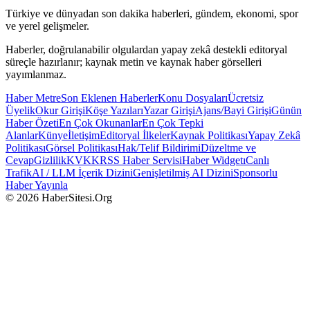
Türkiye ve dünyadan son dakika haberleri, gündem, ekonomi, spor
ve yerel gelişmeler.
Haberler, doğrulanabilir olgulardan yapay zekâ destekli editoryal
süreçle hazırlanır; kaynak metin ve kaynak haber görselleri
yayımlanmaz.
Haber Metre
Son Eklenen Haberler
Konu Dosyaları
Ücretsiz
Üyelik
Okur Girişi
Köşe Yazıları
Yazar Girişi
Ajans/Bayi Girişi
Günün
Haber Özeti
En Çok Okunanlar
En Çok Tepki
Alanlar
Künye
İletişim
Editoryal İlkeler
Kaynak Politikası
Yapay Zekâ
Politikası
Görsel Politikası
Hak/Telif Bildirimi
Düzeltme ve
Cevap
Gizlilik
KVKK
RSS Haber Servisi
Haber Widgetı
Canlı
Trafik
AI / LLM İçerik Dizini
Genişletilmiş AI Dizini
Sponsorlu
Haber Yayınla
© 2026 HaberSitesi.Org