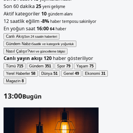
Son 60 dakika
25
yeni gelişme
Aktif kategoriler
10
gündem alanı
12 saatlik eğilim
-8%
haber temposu sakinliyor
En yoğun saat
16:00
64
haber
Canlı Akış
Son 24 saatin haberleri
Gündem Nabzı
Saatlik ve kategorik yoğunluk
Nasıl Çalışır?
Veri ve güncelleme bilgisi
Canlı yayın akışı
120
haber gösteriliyor
Tümü
715
Gündem
351
Spor
79
Yaşam
75
Yerel Haberler
58
Dünya
51
Genel
49
Ekonomi
31
Magazin
8
13:00
Bugün