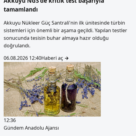
Akkuyu NGS'de kritik test başarıyla
tamamlandı
Akkuyu Nükleer Güç Santrali'nin ilk ünitesinde türbin
sistemleri için önemli bir aşama geçildi. Yapılan testler
sonucunda tesisin buhar almaya hazır olduğu
doğrulandı.
06.08.2026 12:40
Haberi aç
→
12:36
Gündem
Anadolu Ajansı