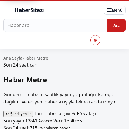
HaberSitesi
Menü
Haberlerde ara
Ara
◉
Ana Sayfa
›
Haber Metre
Son 24 saat canlı
Haber Metre
Gündemin nabzını saatlik yayın yoğunluğu, kategori
dağılımı ve en yeni haber akışıyla tek ekranda izleyin.
Tüm haber arşivi
→
RSS akışı
↻
Şimdi yenile
Son yayın
13:41
Veri: 13:40:35
Az önce
Son 24 saat
715
yayımlanan haber