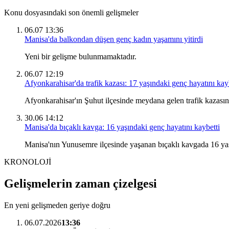
Konu dosyasındaki son önemli gelişmeler
06.07 13:36
Manisa'da balkondan düşen genç kadın yaşamını yitirdi
Yeni bir gelişme bulunmamaktadır.
06.07 12:19
Afyonkarahisar'da trafik kazası: 17 yaşındaki genç hayatını kay
Afyonkarahisar'ın Şuhut ilçesinde meydana gelen trafik kazasında
30.06 14:12
Manisa'da bıçaklı kavga: 16 yaşındaki genç hayatını kaybetti
Manisa'nın Yunusemre ilçesinde yaşanan bıçaklı kavgada 16 yaşı
KRONOLOJİ
Gelişmelerin zaman çizelgesi
En yeni gelişmeden geriye doğru
06.07.2026
13:36