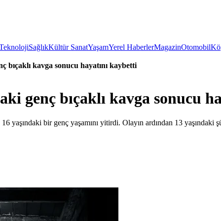
Teknoloji
Sağlık
Kültür Sanat
Yaşam
Yerel Haberler
Magazin
Otomobil
Köş
ç bıçaklı kavga sonucu hayatını kaybetti
ki genç bıçaklı kavga sonucu ha
6 yaşındaki bir genç yaşamını yitirdi. Olayın ardından 13 yaşındaki şüp