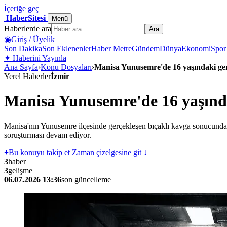
İçeriğe geç
HaberSitesi
Menü
Haberlerde ara
Ara
◉
Giriş / Üyelik
Son Dakika
Son Eklenenler
Haber Metre
Gündem
Dünya
Ekonomi
Spor
✦
Haberini Yayınla
Ana Sayfa
›
Konu Dosyaları
›
Manisa Yunusemre'de 16 yaşındaki gen
Yerel Haberler
İzmir
Manisa Yunusemre'de 16 yaşında
Manisa'nın Yunusemre ilçesinde gerçekleşen bıçaklı kavga sonucunda 1
soruşturması devam ediyor.
+
Bu konuyu takip et
Zaman çizelgesine git ↓
3
haber
3
gelişme
06.07.2026 13:36
son güncelleme