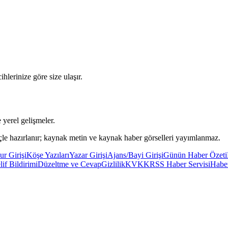
ihlerinize göre size ulaşır.
yerel gelişmeler.
eçle hazırlanır; kaynak metin ve kaynak haber görselleri yayımlanmaz.
r Girişi
Köşe Yazıları
Yazar Girişi
Ajans/Bayi Girişi
Günün Haber Özeti
if Bildirimi
Düzeltme ve Cevap
Gizlilik
KVKK
RSS Haber Servisi
Habe