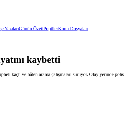
e Yazıları
Günün Özeti
Popüler
Konu Dosyaları
yatını kaybetti
heli kaçtı ve hâlen arama çalışmaları sürüyor. Olay yerinde polis