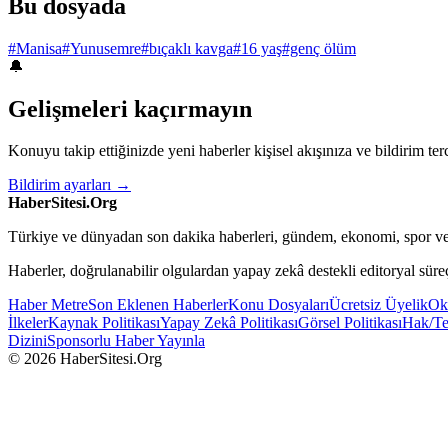
Bu dosyada
#Manisa
#Yunusemre
#bıçaklı kavga
#16 yaş
#genç ölüm
🔔
Gelişmeleri kaçırmayın
Konuyu takip ettiğinizde yeni haberler kişisel akışınıza ve bildirim terc
Bildirim ayarları →
HaberSitesi.Org
Türkiye ve dünyadan son dakika haberleri, gündem, ekonomi, spor ve 
Haberler, doğrulanabilir olgulardan yapay zekâ destekli editoryal sür
Haber Metre
Son Eklenen Haberler
Konu Dosyaları
Ücretsiz Üyelik
Oku
İlkeler
Kaynak Politikası
Yapay Zekâ Politikası
Görsel Politikası
Hak/Tel
Dizini
Sponsorlu Haber Yayınla
© 2026 HaberSitesi.Org