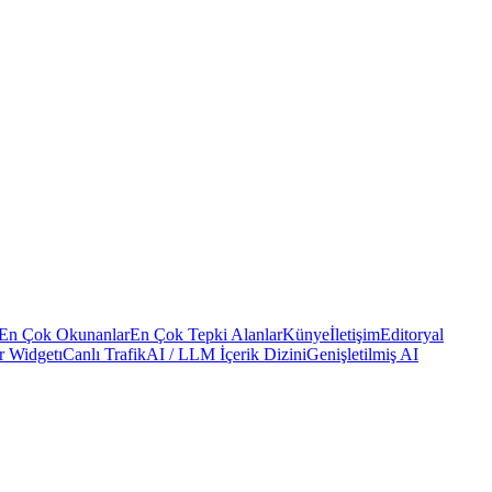
En Çok Okunanlar
En Çok Tepki Alanlar
Künye
İletişim
Editoryal
r Widgetı
Canlı Trafik
AI / LLM İçerik Dizini
Genişletilmiş AI