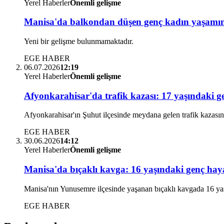
Yerel Haberler
Önemli gelişme
Manisa'da balkondan düşen genç kadın yaşamını
Yeni bir gelişme bulunmamaktadır.
EGE HABER
06.07.2026
12:19
Yerel Haberler
Önemli gelişme
Afyonkarahisar'da trafik kazası: 17 yaşındaki g
Afyonkarahisar'ın Şuhut ilçesinde meydana gelen trafik kazasında
EGE HABER
30.06.2026
14:12
Yerel Haberler
Önemli gelişme
Manisa'da bıçaklı kavga: 16 yaşındaki genç haya
Manisa'nın Yunusemre ilçesinde yaşanan bıçaklı kavgada 16 yaşı
EGE HABER