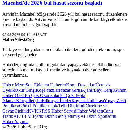
Macahel'de 2026 bal hasat sezonu başladı
Artvin'in Macahel bölgesinde 2026 yılı bal hasat sezonu düzenlenen
törenle başlatıldı. Artvin Valisi Turan Ergün'ün de katıldığı etkinlikte
kovanlardan ilk sağım yapıldı.
08.08.2026 09:14 · 61SAAT
HaberSitesi.Org
Türkiye ve dünyadan son dakika haberleri, gündem, ekonomi, spor
ve yerel gelişmeler.
Haberler, doğrulanabilir olgulardan yapay zekâ destekli editoryal
süreçle hazırlanır; kaynak metin ve kaynak haber görselleri
yayımlanmaz.
Haber Metre
Son Eklenen Haberler
Konu Dosyaları
Ücretsiz
Üyelik
Okur Girişi
Köşe Yazıları
Yazar Girişi
Ajans/Bayi Girişi
Günün
Haber Özeti
En Çok Okunanlar
En Çok Tepki
Alanlar
Künye
İletişim
Editoryal İlkeler
Kaynak Politikası
Yapay Zekâ
Politikası
Görsel Politikası
Hak/Telif Bildirimi
Düzeltme ve
Cevap
Gizlilik
KVKK
RSS Haber Servisi
Haber Widgetı
Canlı
Trafik
AI / LLM İçerik Dizini
Genişletilmiş AI Dizini
Sponsorlu
Haber Yayınla
© 2026 HaberSitesi.Org