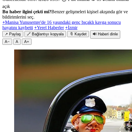
açık
Bu haber ilgini çekti mi?
Benzer gelişmeleri kişisel akışında gör ve
bildirimlerini seç.
+
Manisa Yunusemre'de 16 yaşındaki genç bıçaklı kavga sonucu
hayatını kaybetti
+
Yerel Haberler
+
İzmir
↗
Paylaş
🔗
Bağlantıyı kopyala
🔖
Kaydet
🔊
Haberi dinle
A−
A
A+