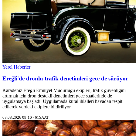
Yerel Haberler
Ereğli'de dronlu trafik denetimleri gece de sürüyor
Karadeniz Ereğli Emniyet Müdürlüğü ekipleri, trafik güvenliğini
artırmak için dron destekli denetimleri gece saatlerinde de
uygulamaya başladı. Uygulamada kural ihlalleri havadan tespit
edilerek yerdeki ekiplere bildiriliyor.
08.08.2026 09:16 · 61SAAT