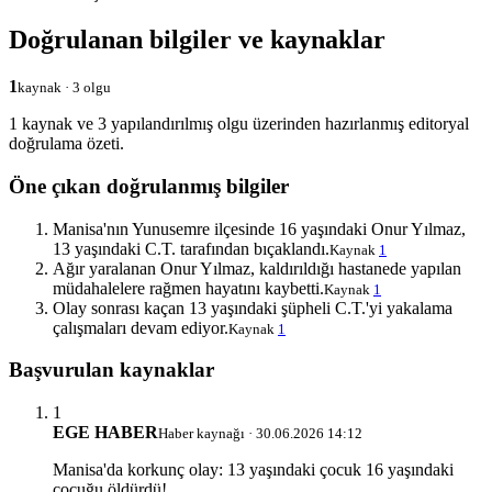
Doğrulanan bilgiler ve kaynaklar
1
kaynak · 3 olgu
1 kaynak ve 3 yapılandırılmış olgu üzerinden hazırlanmış editoryal
doğrulama özeti.
Öne çıkan doğrulanmış bilgiler
Manisa'nın Yunusemre ilçesinde 16 yaşındaki Onur Yılmaz,
13 yaşındaki C.T. tarafından bıçaklandı.
Kaynak
1
Ağır yaralanan Onur Yılmaz, kaldırıldığı hastanede yapılan
müdahalelere rağmen hayatını kaybetti.
Kaynak
1
Olay sonrası kaçan 13 yaşındaki şüpheli C.T.'yi yakalama
çalışmaları devam ediyor.
Kaynak
1
Başvurulan kaynaklar
1
EGE HABER
Haber kaynağı · 30.06.2026 14:12
Manisa'da korkunç olay: 13 yaşındaki çocuk 16 yaşındaki
çocuğu öldürdü!