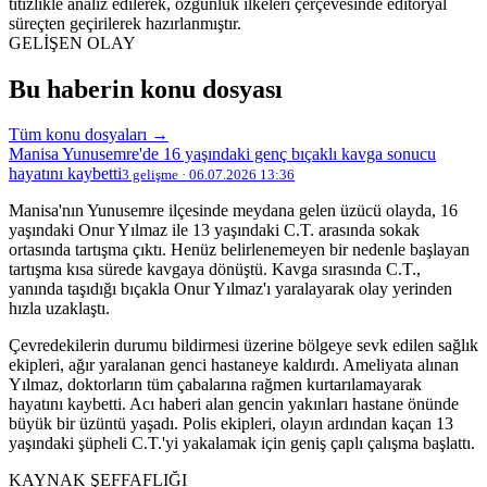
titizlikle analiz edilerek, özgünlük ilkeleri çerçevesinde editoryal
süreçten geçirilerek hazırlanmıştır.
GELİŞEN OLAY
Bu haberin konu dosyası
Tüm konu dosyaları →
Manisa Yunusemre'de 16 yaşındaki genç bıçaklı kavga sonucu
hayatını kaybetti
3 gelişme · 06.07.2026 13:36
Manisa'nın Yunusemre ilçesinde meydana gelen üzücü olayda, 16
yaşındaki Onur Yılmaz ile 13 yaşındaki C.T. arasında sokak
ortasında tartışma çıktı. Henüz belirlenemeyen bir nedenle başlayan
tartışma kısa sürede kavgaya dönüştü. Kavga sırasında C.T.,
yanında taşıdığı bıçakla Onur Yılmaz'ı yaralayarak olay yerinden
hızla uzaklaştı.
Çevredekilerin durumu bildirmesi üzerine bölgeye sevk edilen sağlık
ekipleri, ağır yaralanan genci hastaneye kaldırdı. Ameliyata alınan
Yılmaz, doktorların tüm çabalarına rağmen kurtarılamayarak
hayatını kaybetti. Acı haberi alan gencin yakınları hastane önünde
büyük bir üzüntü yaşadı. Polis ekipleri, olayın ardından kaçan 13
yaşındaki şüpheli C.T.'yi yakalamak için geniş çaplı çalışma başlattı.
KAYNAK ŞEFFAFLIĞI