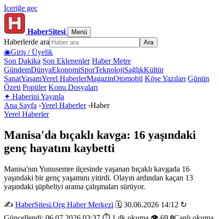
İçeriğe geç
HaberSitesi
Menü
Haberlerde ara
Ara
◉
Giriş / Üyelik
Son Dakika
Son Eklenenler
Haber Metre
Gündem
Dünya
Ekonomi
Spor
Teknoloji
Sağlık
Kültür
Sanat
Yaşam
Yerel Haberler
Magazin
Otomobil
Köşe Yazıları
Günün
Özeti
Popüler
Konu Dosyaları
✦
Haberini Yayınla
Ana Sayfa
›
Yerel Haberler
›
Haber
Yerel Haberler
Manisa'da bıçaklı kavga: 16 yaşındaki
genç hayatını kaybetti
Manisa'nın Yunusemre ilçesinde yaşanan bıçaklı kavgada 16
yaşındaki bir genç yaşamını yitirdi. Olayın ardından kaçan 13
yaşındaki şüpheliyi arama çalışmaları sürüyor.
✍️
HaberSitesi.Org Haber Merkezi
🗓️ 30.06.2026 14:12
↻
Güncellendi: 06.07.2026 03:37
⏱️ 1 dk okuma
👁️ 69
0
Canlı okuma