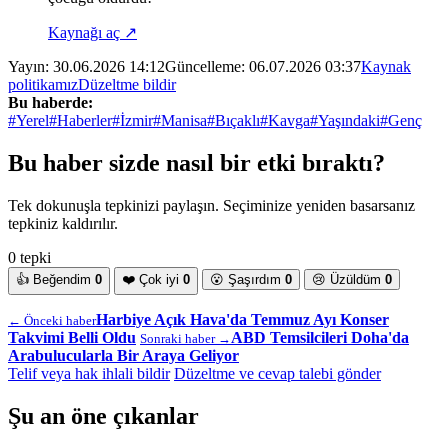
Kaynağı aç ↗
Yayın:
30.06.2026 14:12
Güncelleme:
06.07.2026 03:37
Kaynak
politikamız
Düzeltme bildir
Bu haberde:
#Yerel
#Haberler
#İzmir
#Manisa
#Bıçaklı
#Kavga
#Yaşındaki
#Genç
Bu haber sizde nasıl bir etki bıraktı?
Tek dokunuşla tepkinizi paylaşın. Seçiminize yeniden basarsanız
tepkiniz kaldırılır.
0 tepki
👍
Beğendim
0
❤️
Çok iyi
0
😮
Şaşırdım
0
😢
Üzüldüm
0
Harbiye Açık Hava'da Temmuz Ayı Konser
← Önceki haber
Takvimi Belli Oldu
ABD Temsilcileri Doha'da
Sonraki haber →
Arabulucularla Bir Araya Geliyor
Telif veya hak ihlali bildir
Düzeltme ve cevap talebi gönder
Şu an öne çıkanlar