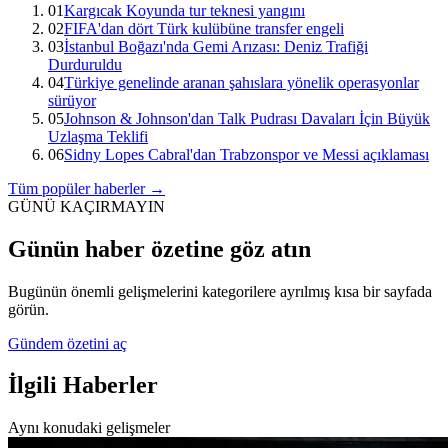
01
Kargıcak Koyunda tur teknesi yangını
02
FIFA'dan dört Türk kulübüne transfer engeli
03
İstanbul Boğazı'nda Gemi Arızası: Deniz Trafiği
Durduruldu
04
Türkiye genelinde aranan şahıslara yönelik operasyonlar
sürüyor
05
Johnson & Johnson'dan Talk Pudrası Davaları İçin Büyük
Uzlaşma Teklifi
06
Sidny Lopes Cabral'dan Trabzonspor ve Messi açıklaması
Tüm popüler haberler →
GÜNÜ KAÇIRMAYIN
Günün haber özetine göz atın
Bugünün önemli gelişmelerini kategorilere ayrılmış kısa bir sayfada
görün.
Gündem özetini aç
İlgili Haberler
Aynı konudaki gelişmeler