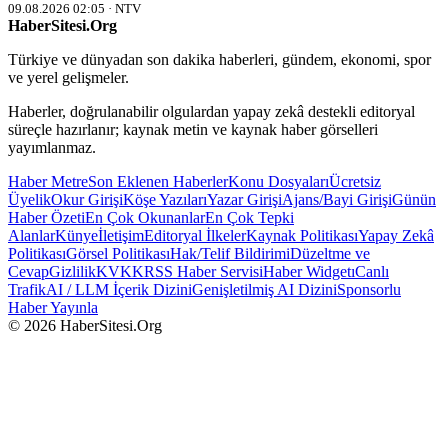
09.08.2026 02:05 · NTV
HaberSitesi.Org
Türkiye ve dünyadan son dakika haberleri, gündem, ekonomi, spor
ve yerel gelişmeler.
Haberler, doğrulanabilir olgulardan yapay zekâ destekli editoryal
süreçle hazırlanır; kaynak metin ve kaynak haber görselleri
yayımlanmaz.
Haber Metre
Son Eklenen Haberler
Konu Dosyaları
Ücretsiz
Üyelik
Okur Girişi
Köşe Yazıları
Yazar Girişi
Ajans/Bayi Girişi
Günün
Haber Özeti
En Çok Okunanlar
En Çok Tepki
Alanlar
Künye
İletişim
Editoryal İlkeler
Kaynak Politikası
Yapay Zekâ
Politikası
Görsel Politikası
Hak/Telif Bildirimi
Düzeltme ve
Cevap
Gizlilik
KVKK
RSS Haber Servisi
Haber Widgetı
Canlı
Trafik
AI / LLM İçerik Dizini
Genişletilmiş AI Dizini
Sponsorlu
Haber Yayınla
© 2026 HaberSitesi.Org