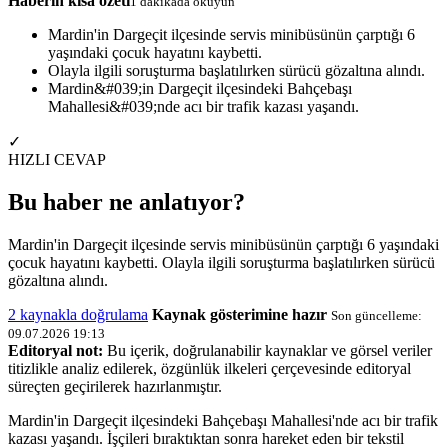
Haberin kısa özeti
1 dakikada okuyun
Mardin'in Dargeçit ilçesinde servis minibüsünün çarptığı 6
yaşındaki çocuk hayatını kaybetti.
Olayla ilgili soruşturma başlatılırken sürücü gözaltına alındı.
Mardin&#039;in Dargeçit ilçesindeki Bahçebaşı
Mahallesi&#039;nde acı bir trafik kazası yaşandı.
✓
HIZLI CEVAP
Bu haber ne anlatıyor?
Mardin'in Dargeçit ilçesinde servis minibüsünün çarptığı 6 yaşındaki
çocuk hayatını kaybetti. Olayla ilgili soruşturma başlatılırken sürücü
gözaltına alındı.
2 kaynakla doğrulama
Kaynak gösterimine hazır
Son güncelleme:
09.07.2026 19:13
Editoryal not:
Bu içerik, doğrulanabilir kaynaklar ve görsel veriler
titizlikle analiz edilerek, özgünlük ilkeleri çerçevesinde editoryal
süreçten geçirilerek hazırlanmıştır.
Mardin'in Dargeçit ilçesindeki Bahçebaşı Mahallesi'nde acı bir trafik
kazası yaşandı. İşçileri bıraktıktan sonra hareket eden bir tekstil