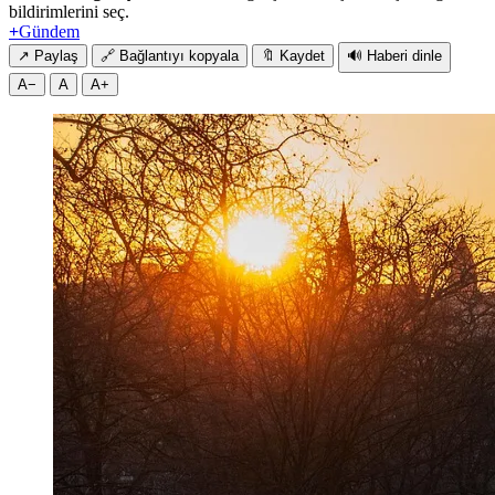
bildirimlerini seç.
+
Gündem
↗
Paylaş
🔗
Bağlantıyı kopyala
🔖
Kaydet
🔊
Haberi dinle
A−
A
A+