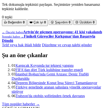
Tek dokunuşla tepkinizi paylaşın. Seçiminize yeniden basarsanız
tepkiniz kaldırılır.
0 tepki
👍
Beğendim
0
❤️
Çok iyi
0
😮
Şaşırdım
0
😢
Üzüldüm
0
Artvin'de göçmen operasyonu: 41 kişi yakalandı
← Önceki haber
Finikeli Güreşçiler Kırkpınar'dan Başarıyla
Sonraki haber →
Döndü
Telif veya hak ihlali bildir
Düzeltme ve cevap talebi gönder
Şu an öne çıkanlar
01
Kargıcak Koyunda tur teknesi yangını
02
FIFA'dan dört Türk kulübüne transfer engeli
03
İstanbul Boğazı'nda Gemi Arızası: Deniz Trafiği
Durduruldu
04
Deprem Bölgesinde Konut İnşa Süreci Tamamlanıyor
05
Türkiye genelinde aranan şahıslara yönelik operasyonlar
sürüyor
06
Trabzon'da otobüs şoföründen örnek davranış
Tüm popüler haberler →