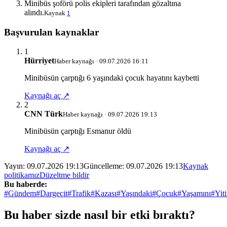
Minibüs şoförü polis ekipleri tarafından gözaltına
alındı.
Kaynak
1
Başvurulan kaynaklar
1
Hürriyet
Haber kaynağı · 09.07.2026 16:11
Minibüsün çarptığı 6 yaşındaki çocuk hayatını kaybetti
Kaynağı aç ↗
2
CNN Türk
Haber kaynağı · 09.07.2026 19:13
Minibüsün çarptığı Esmanur öldü
Kaynağı aç ↗
Yayın:
09.07.2026 19:13
Güncelleme:
09.07.2026 19:13
Kaynak
politikamız
Düzeltme bildir
Bu haberde:
#Gündem
#Dargeçit
#Trafik
#Kazası
#Yaşındaki
#Çocuk
#Yaşamını
#Yiti
Bu haber sizde nasıl bir etki bıraktı?