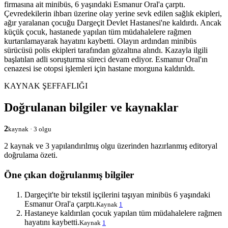
firmasına ait minibüs, 6 yaşındaki Esmanur Oral'a çarptı.
Çevredekilerin ihbarı üzerine olay yerine sevk edilen sağlık ekipleri,
ağır yaralanan çocuğu Dargeçit Devlet Hastanesi'ne kaldırdı. Ancak
küçük çocuk, hastanede yapılan tüm müdahalelere rağmen
kurtarılamayarak hayatını kaybetti. Olayın ardından minibüs
sürücüsü polis ekipleri tarafından gözaltına alındı. Kazayla ilgili
başlatılan adli soruşturma süreci devam ediyor. Esmanur Oral'ın
cenazesi ise otopsi işlemleri için hastane morguna kaldırıldı.
KAYNAK ŞEFFAFLIĞI
Doğrulanan bilgiler ve kaynaklar
2
kaynak · 3 olgu
2 kaynak ve 3 yapılandırılmış olgu üzerinden hazırlanmış editoryal
doğrulama özeti.
Öne çıkan doğrulanmış bilgiler
Dargeçit'te bir tekstil işçilerini taşıyan minibüs 6 yaşındaki
Esmanur Oral'a çarptı.
Kaynak
1
Hastaneye kaldırılan çocuk yapılan tüm müdahalelere rağmen
hayatını kaybetti.
Kaynak
1