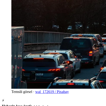
Temsili görsel ·
wal_172619 / Pixabay
⚡