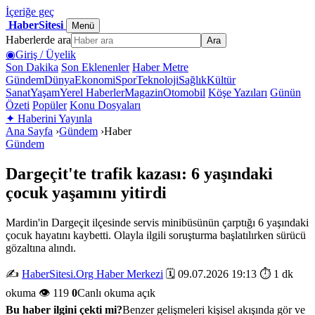
İçeriğe geç
HaberSitesi
Menü
Haberlerde ara
Ara
◉
Giriş / Üyelik
Son Dakika
Son Eklenenler
Haber Metre
Gündem
Dünya
Ekonomi
Spor
Teknoloji
Sağlık
Kültür
Sanat
Yaşam
Yerel Haberler
Magazin
Otomobil
Köşe Yazıları
Günün
Özeti
Popüler
Konu Dosyaları
✦
Haberini Yayınla
Ana Sayfa
›
Gündem
›
Haber
Gündem
Dargeçit'te trafik kazası: 6 yaşındaki
çocuk yaşamını yitirdi
Mardin'in Dargeçit ilçesinde servis minibüsünün çarptığı 6 yaşındaki
çocuk hayatını kaybetti. Olayla ilgili soruşturma başlatılırken sürücü
gözaltına alındı.
✍️
HaberSitesi.Org Haber Merkezi
🗓️ 09.07.2026 19:13
⏱️ 1 dk
okuma
👁️ 119
0
Canlı okuma açık
Bu haber ilgini çekti mi?
Benzer gelişmeleri kişisel akışında gör ve