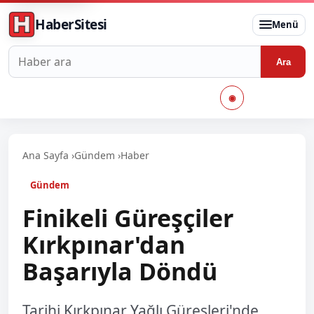
HaberSitesi
Menü
Haberlerde ara
Ara
◉
Ana Sayfa
›
Gündem
›
Haber
Gündem
Finikeli Güreşçiler
Kırkpınar'dan
Başarıyla Döndü
Tarihi Kırkpınar Yağlı Güreşleri'nde