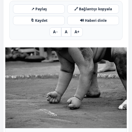
↗
🔗
Paylaş
Bağlantıyı kopyala
🔖
🔊
Kaydet
Haberi dinle
A−
A
A+