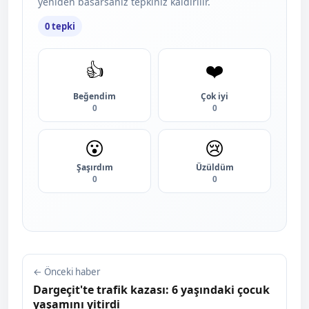
yeniden basarsanız tepkiniz kaldırılır.
0 tepki
👍
❤️
Beğendim
Çok iyi
0
0
😮
😢
Şaşırdım
Üzüldüm
0
0
← Önceki haber
Dargeçit'te trafik kazası: 6 yaşındaki çocuk
yaşamını yitirdi