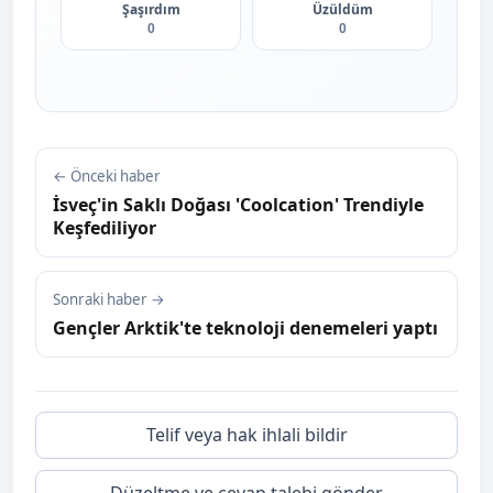
Şaşırdım
Üzüldüm
0
0
← Önceki haber
İsveç'in Saklı Doğası 'Coolcation' Trendiyle
Keşfediliyor
Sonraki haber →
Gençler Arktik'te teknoloji denemeleri yaptı
Telif veya hak ihlali bildir
Düzeltme ve cevap talebi gönder