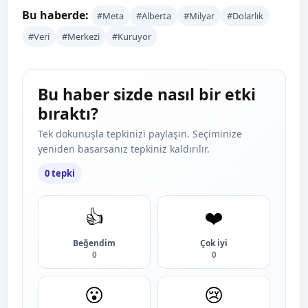
Bu haberde:
#Meta
#Alberta
#Milyar
#Dolarlık
#Veri
#Merkezi
#Kuruyor
Bu haber sizde nasıl bir etki
bıraktı?
Tek dokunuşla tepkinizi paylaşın. Seçiminize
yeniden basarsanız tepkiniz kaldırılır.
0 tepki
👍
❤️
Beğendim
Çok iyi
0
0
😮
😢