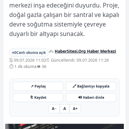
merkezi inşa edeceğini duyurdu. Proje,
doğal gazla çalışan bir santral ve kapalı
devre soğutma sistemiyle çevreye
duyarlı bir altyapı sunacak.
✍️
HaberSitesi.Org Haber Merkezi
0
Canlı okuma açık
🗓️ 09.07.2026 11:02
↻ Güncellendi: 09.07.2026 11:26
⏱️ 1 dk okuma
👁️ 36
↗
🔗
Paylaş
Bağlantıyı kopyala
🔖
🔊
Kaydet
Haberi dinle
A−
A
A+