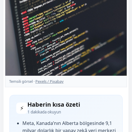
Temsili görsel ·
Pexels / Pixabay
Haberin kısa özeti
⚡
1 dakikada okuyun
Meta, Kanada’nın Alberta bölgesinde 9,1
milyar dolarlık bir yapay zekâ veri merkezi