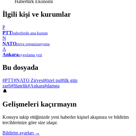
Habertürk Ekonomi
İlgili kişi ve kurumlar
P
PTT
haberlerde ana kurum
N
NATO
zirve organizasyonu
A
Ankara
uygulama yeri
Bu dosyada
#PTT
#NATO Zirvesi
#özel pul
#ilk gün
zarfı
#filatelik
#Ankara
#damga
🔔
Gelişmeleri kaçırmayın
Konuyu takip ettiğinizde yeni haberler kişisel akışınıza ve bildirim
tercihlerinize göre size ulaşır.
Bildirim ayarları →