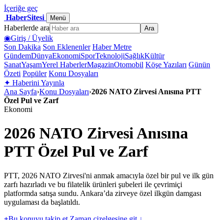
İçeriğe geç
HaberSitesi
Menü
Haberlerde ara
Ara
◉
Giriş / Üyelik
Son Dakika
Son Eklenenler
Haber Metre
Gündem
Dünya
Ekonomi
Spor
Teknoloji
Sağlık
Kültür
Sanat
Yaşam
Yerel Haberler
Magazin
Otomobil
Köşe Yazıları
Günün
Özeti
Popüler
Konu Dosyaları
✦
Haberini Yayınla
Ana Sayfa
›
Konu Dosyaları
›
2026 NATO Zirvesi Anısına PTT
Özel Pul ve Zarf
Ekonomi
2026 NATO Zirvesi Anısına
PTT Özel Pul ve Zarf
PTT, 2026 NATO Zirvesi'ni anmak amacıyla özel bir pul ve ilk gün
zarfı hazırladı ve bu filatelik ürünleri şubeleri ile çevrimiçi
platformda satışa sundu. Ankara’da zirveye özel ilkgün damgası
uygulaması da başlatıldı.
+
Bu konuyu takip et
Zaman çizelgesine git ↓