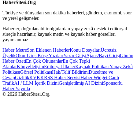
HaberSitesi.Org
Türkiye ve dünyadan son dakika haberleri, gündem, ekonomi, spor
ve yerel gelişmeler.
Haberler, doğrulanabilir olgulardan yapay zekâ destekli editoryal
süreçle hazırlanır; kaynak metin ve kaynak haber görselleri
yayımlanmaz.
Haber Metre
Son Eklenen Haberler
Konu Dosyaları
Ücretsiz
Üyelik
Okur Girişi
Köşe Yazıları
Yazar Girişi
Ajans/Bayi Girişi
Günün
Haber Özeti
En Çok Okunanlar
En Çok Tepki
Alanlar
Künye
İletişim
Editoryal İlkeler
Kaynak Politikası
Yapay Zekâ
Politikası
Görsel Politikası
Hak/Telif Bildirimi
Düzeltme ve
Cevap
Gizlilik
KVKK
RSS Haber Servisi
Haber Widgetı
Canlı
Trafik
AI / LLM İçerik Dizini
Genişletilmiş AI Dizini
Sponsorlu
Haber Yayınla
© 2026 HaberSitesi.Org