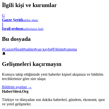
İlgili kişi ve kurumlar
G
Gazze Şeridi
saldırı alanı
İ
İsrail ordusu
saldırıların faili
Bu dosyada
#Gazze
#İsrail
#saldırı
#can kaybı
#Filistin
#çatışma
🔔
Gelişmeleri kaçırmayın
Konuyu takip ettiğinizde yeni haberler kişisel akışınıza ve bildirim
tercihlerinize göre size ulaşır.
Bildirim ayarları →
HaberSitesi.Org
Türkiye ve dünyadan son dakika haberleri, gündem, ekonomi, spor
ve yerel gelişmeler.