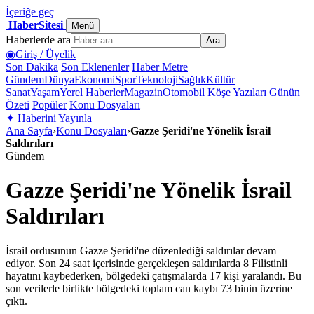
İçeriğe geç
HaberSitesi
Menü
Haberlerde ara
Ara
◉
Giriş / Üyelik
Son Dakika
Son Eklenenler
Haber Metre
Gündem
Dünya
Ekonomi
Spor
Teknoloji
Sağlık
Kültür
Sanat
Yaşam
Yerel Haberler
Magazin
Otomobil
Köşe Yazıları
Günün
Özeti
Popüler
Konu Dosyaları
✦
Haberini Yayınla
Ana Sayfa
›
Konu Dosyaları
›
Gazze Şeridi'ne Yönelik İsrail
Saldırıları
Gündem
Gazze Şeridi'ne Yönelik İsrail
Saldırıları
İsrail ordusunun Gazze Şeridi'ne düzenlediği saldırılar devam
ediyor. Son 24 saat içerisinde gerçekleşen saldırılarda 8 Filistinli
hayatını kaybederken, bölgedeki çatışmalarda 17 kişi yaralandı. Bu
son verilerle birlikte bölgedeki toplam can kaybı 73 binin üzerine
çıktı.