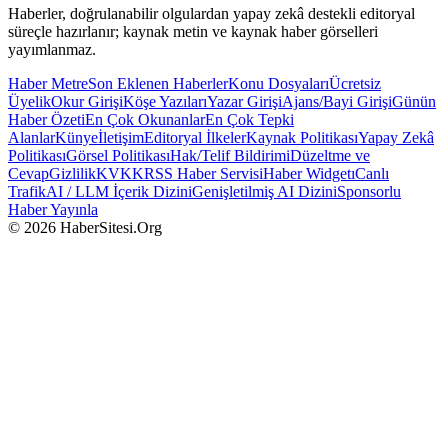
Haberler, doğrulanabilir olgulardan yapay zekâ destekli editoryal
süreçle hazırlanır; kaynak metin ve kaynak haber görselleri
yayımlanmaz.
Haber Metre
Son Eklenen Haberler
Konu Dosyaları
Ücretsiz
Üyelik
Okur Girişi
Köşe Yazıları
Yazar Girişi
Ajans/Bayi Girişi
Günün
Haber Özeti
En Çok Okunanlar
En Çok Tepki
Alanlar
Künye
İletişim
Editoryal İlkeler
Kaynak Politikası
Yapay Zekâ
Politikası
Görsel Politikası
Hak/Telif Bildirimi
Düzeltme ve
Cevap
Gizlilik
KVKK
RSS Haber Servisi
Haber Widgetı
Canlı
Trafik
AI / LLM İçerik Dizini
Genişletilmiş AI Dizini
Sponsorlu
Haber Yayınla
© 2026 HaberSitesi.Org