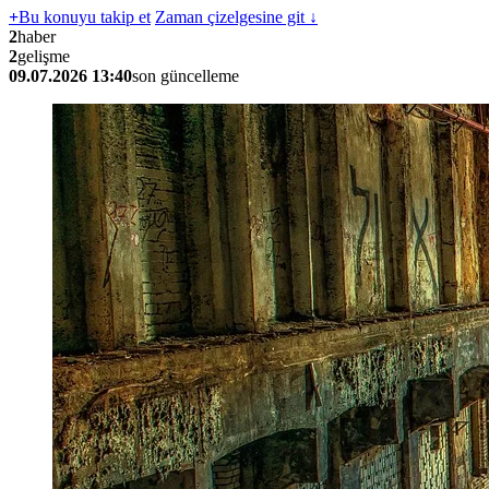
+
Bu konuyu takip et
Zaman çizelgesine git ↓
2
haber
2
gelişme
09.07.2026 13:40
son güncelleme