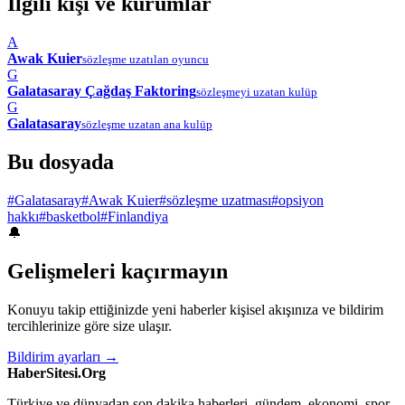
İlgili kişi ve kurumlar
A
Awak Kuier
sözleşme uzatılan oyuncu
G
Galatasaray Çağdaş Faktoring
sözleşmeyi uzatan kulüp
G
Galatasaray
sözleşme uzatan ana kulüp
Bu dosyada
#Galatasaray
#Awak Kuier
#sözleşme uzatması
#opsiyon
hakkı
#basketbol
#Finlandiya
🔔
Gelişmeleri kaçırmayın
Konuyu takip ettiğinizde yeni haberler kişisel akışınıza ve bildirim
tercihlerinize göre size ulaşır.
Bildirim ayarları →
HaberSitesi.Org
Türkiye ve dünyadan son dakika haberleri, gündem, ekonomi, spor