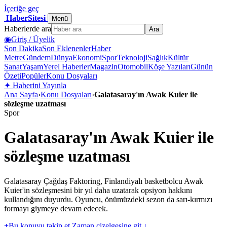
İçeriğe geç
HaberSitesi
Menü
Haberlerde ara
Ara
◉
Giriş / Üyelik
Son Dakika
Son Eklenenler
Haber
Metre
Gündem
Dünya
Ekonomi
Spor
Teknoloji
Sağlık
Kültür
Sanat
Yaşam
Yerel Haberler
Magazin
Otomobil
Köşe Yazıları
Günün
Özeti
Popüler
Konu Dosyaları
✦
Haberini Yayınla
Ana Sayfa
›
Konu Dosyaları
›
Galatasaray'ın Awak Kuier ile
sözleşme uzatması
Spor
Galatasaray'ın Awak Kuier ile
sözleşme uzatması
Galatasaray Çağdaş Faktoring, Finlandiyalı basketbolcu Awak
Kuier'in sözleşmesini bir yıl daha uzatarak opsiyon hakkını
kullandığını duyurdu. Oyuncu, önümüzdeki sezon da sarı‑kırmızı
formayı giymeye devam edecek.
+
Bu konuyu takip et
Zaman çizelgesine git ↓