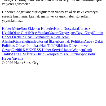
ve yerel gelişmeler.
Haberler, doğrulanabilir olgulardan yapay zekâ destekli editoryal
süreçle hazırlanır; kaynak metin ve kaynak haber görselleri
yayımlanmaz.
Haber Metre
Son Eklenen Haberler
Konu Dosyaları
Ücretsiz
Üyelik
Okur Girişi
Köşe Yazıları
Yazar Girişi
Ajans/Bayi Girişi
Günün
Haber Özeti
En Çok Okunanlar
En Çok Tepki
Alanlar
Künye
İletişim
Editoryal İlkeler
Kaynak Politikası
Yapay Zekâ
Politikası
Görsel Politikası
Hak/Telif Bildirimi
Düzeltme ve
Cevap
Gizlilik
KVKK
RSS Haber Servisi
Haber Widgetı
Canlı
Trafik
AI / LLM İçerik Dizini
Genişletilmiş AI Dizini
Sponsorlu
Haber Yayınla
© 2026 HaberSitesi.Org