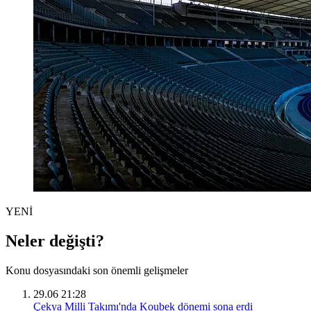
YENİ
Neler değişti?
Konu dosyasındaki son önemli gelişmeler
29.06 21:28
Çekya Milli Takımı'nda Koubek dönemi sona erdi