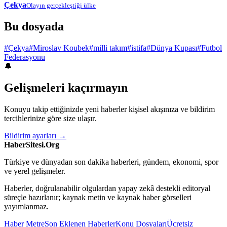
Çekya
Olayın gerçekleştiği ülke
Bu dosyada
#Çekya
#Miroslav Koubek
#milli takım
#istifa
#Dünya Kupası
#Futbol
Federasyonu
🔔
Gelişmeleri kaçırmayın
Konuyu takip ettiğinizde yeni haberler kişisel akışınıza ve bildirim
tercihlerinize göre size ulaşır.
Bildirim ayarları →
HaberSitesi.Org
Türkiye ve dünyadan son dakika haberleri, gündem, ekonomi, spor
ve yerel gelişmeler.
Haberler, doğrulanabilir olgulardan yapay zekâ destekli editoryal
süreçle hazırlanır; kaynak metin ve kaynak haber görselleri
yayımlanmaz.
Haber Metre
Son Eklenen Haberler
Konu Dosyaları
Ücretsiz