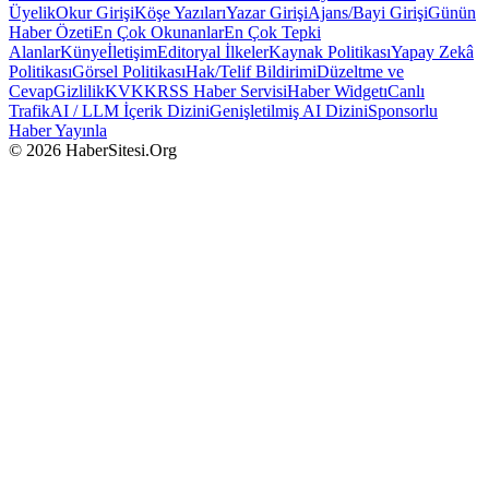
Üyelik
Okur Girişi
Köşe Yazıları
Yazar Girişi
Ajans/Bayi Girişi
Günün
Haber Özeti
En Çok Okunanlar
En Çok Tepki
Alanlar
Künye
İletişim
Editoryal İlkeler
Kaynak Politikası
Yapay Zekâ
Politikası
Görsel Politikası
Hak/Telif Bildirimi
Düzeltme ve
Cevap
Gizlilik
KVKK
RSS Haber Servisi
Haber Widgetı
Canlı
Trafik
AI / LLM İçerik Dizini
Genişletilmiş AI Dizini
Sponsorlu
Haber Yayınla
© 2026 HaberSitesi.Org