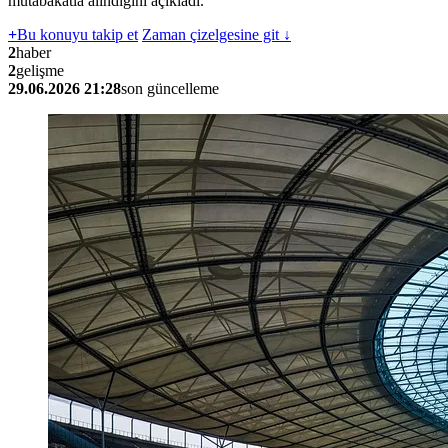
mutabakatla alındığını açıkladı.
+
Bu konuyu takip et
Zaman çizelgesine git ↓
2
haber
2
gelişme
29.06.2026 21:28
son güncelleme