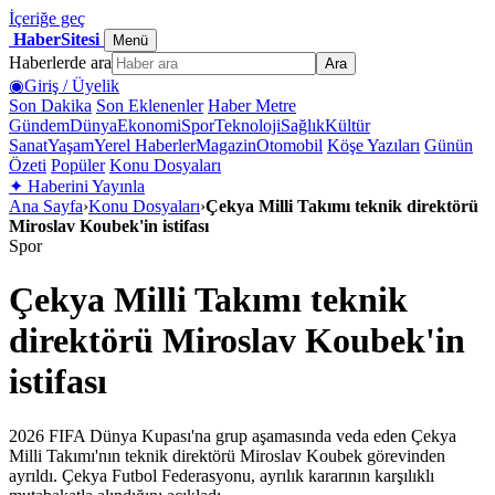
İçeriğe geç
HaberSitesi
Menü
Haberlerde ara
Ara
◉
Giriş / Üyelik
Son Dakika
Son Eklenenler
Haber Metre
Gündem
Dünya
Ekonomi
Spor
Teknoloji
Sağlık
Kültür
Sanat
Yaşam
Yerel Haberler
Magazin
Otomobil
Köşe Yazıları
Günün
Özeti
Popüler
Konu Dosyaları
✦
Haberini Yayınla
Ana Sayfa
›
Konu Dosyaları
›
Çekya Milli Takımı teknik direktörü
Miroslav Koubek'in istifası
Spor
Çekya Milli Takımı teknik
direktörü Miroslav Koubek'in
istifası
2026 FIFA Dünya Kupası'na grup aşamasında veda eden Çekya
Milli Takımı'nın teknik direktörü Miroslav Koubek görevinden
ayrıldı. Çekya Futbol Federasyonu, ayrılık kararının karşılıklı