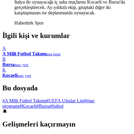
İtalya ile oynayacağı iç saha maçlarını Kocaeli ve Bursa'da
gerçekleştirecek. Ay-yıldızlı ekip, gruptaki diğer iki
karşılaşmasını ise deplasmanda oynayacak.
Habertürk Spor
İlgili kişi ve kurumlar
A
A Milli Futbol Takımı
ana özne
B
Bursa
maç yeri
K
Kocaeli
maç yeri
Bu dosyada
#A Milli Futbol Takımı
#UEFA Uluslar Ligi
#maç
programı
#Kocaeli
#Bursa
#futbol
🔔
Gelişmeleri kaçırmayın