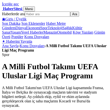
İçeriğe geç
HaberSitesi
Menü
Haberlerde ara
Ara
◉
Giriş / Üyelik
Son Dakika
Son Eklenenler
Haber Metre
Gündem
Dünya
Ekonomi
Spor
Teknoloji
Sağlık
Kültür
Sanat
Yaşam
Yerel Haberler
Magazin
Otomobil
Köşe Yazıları
Günün
Özeti
Popüler
Konu Dosyaları
✦
Haberini Yayınla
Ana Sayfa
›
Konu Dosyaları
›
A Milli Futbol Takımı UEFA Uluslar
Ligi Maç Programı
Spor
A Milli Futbol Takımı UEFA
Uluslar Ligi Maç Programı
A Milli Futbol Takımı'nın UEFA Uluslar Ligi kapsamında Fransa,
İtalya ve Belçika ile oynayacağı maçların takvimi ve stadyum
bilgileri netleşti. Ay-yıldızlı ekip, eylül ve ekim aylarında
gerçekleşecek olan iç saha maçlarını Kocaeli ve Bursa'da
oynayacak.