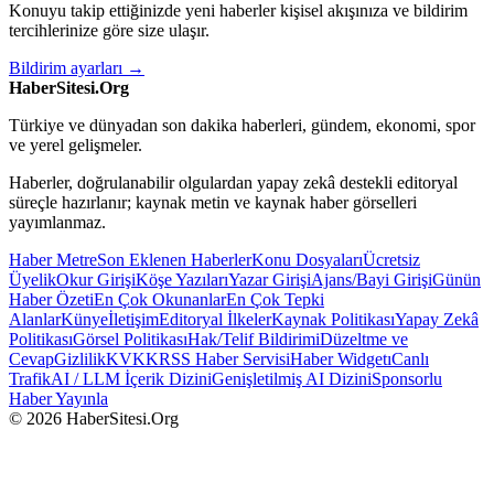
Konuyu takip ettiğinizde yeni haberler kişisel akışınıza ve bildirim
tercihlerinize göre size ulaşır.
Bildirim ayarları →
HaberSitesi.Org
Türkiye ve dünyadan son dakika haberleri, gündem, ekonomi, spor
ve yerel gelişmeler.
Haberler, doğrulanabilir olgulardan yapay zekâ destekli editoryal
süreçle hazırlanır; kaynak metin ve kaynak haber görselleri
yayımlanmaz.
Haber Metre
Son Eklenen Haberler
Konu Dosyaları
Ücretsiz
Üyelik
Okur Girişi
Köşe Yazıları
Yazar Girişi
Ajans/Bayi Girişi
Günün
Haber Özeti
En Çok Okunanlar
En Çok Tepki
Alanlar
Künye
İletişim
Editoryal İlkeler
Kaynak Politikası
Yapay Zekâ
Politikası
Görsel Politikası
Hak/Telif Bildirimi
Düzeltme ve
Cevap
Gizlilik
KVKK
RSS Haber Servisi
Haber Widgetı
Canlı
Trafik
AI / LLM İçerik Dizini
Genişletilmiş AI Dizini
Sponsorlu
Haber Yayınla
© 2026 HaberSitesi.Org