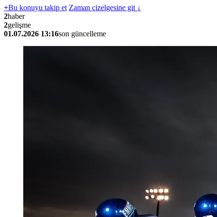
+
Bu konuyu takip et
Zaman çizelgesine git ↓
2
haber
2
gelişme
01.07.2026 13:16
son güncelleme