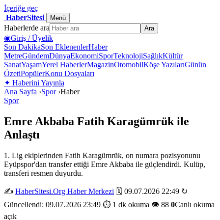
İçeriğe geç
HaberSitesi
Menü
Haberlerde ara
Ara
◉
Giriş / Üyelik
Son Dakika
Son Eklenenler
Haber
Metre
Gündem
Dünya
Ekonomi
Spor
Teknoloji
Sağlık
Kültür
Sanat
Yaşam
Yerel Haberler
Magazin
Otomobil
Köşe Yazıları
Günün
Özeti
Popüler
Konu Dosyaları
✦
Haberini Yayınla
Ana Sayfa
›
Spor
›
Haber
Spor
Emre Akbaba Fatih Karagümrük ile
Anlaştı
1. Lig ekiplerinden Fatih Karagümrük, on numara pozisyonunu
Eyüpspor'dan transfer ettiği Emre Akbaba ile güçlendirdi. Kulüp,
transferi resmen duyurdu.
✍️
HaberSitesi.Org Haber Merkezi
🗓️ 09.07.2026 22:49
↻
Güncellendi: 09.07.2026 23:49
⏱️ 1 dk okuma
👁️ 88
0
Canlı okuma
açık