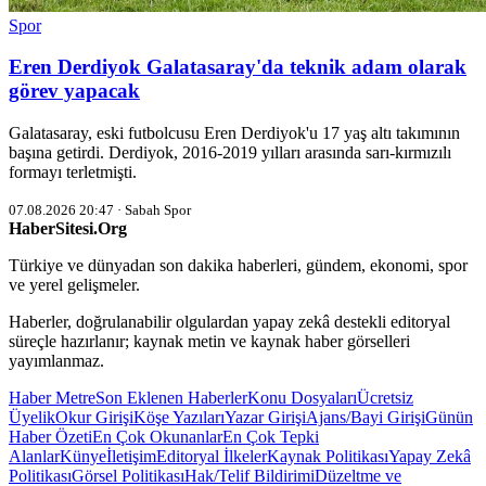
Spor
Eren Derdiyok Galatasaray'da teknik adam olarak
görev yapacak
Galatasaray, eski futbolcusu Eren Derdiyok'u 17 yaş altı takımının
başına getirdi. Derdiyok, 2016-2019 yılları arasında sarı-kırmızılı
formayı terletmişti.
07.08.2026 20:47 · Sabah Spor
HaberSitesi.Org
Türkiye ve dünyadan son dakika haberleri, gündem, ekonomi, spor
ve yerel gelişmeler.
Haberler, doğrulanabilir olgulardan yapay zekâ destekli editoryal
süreçle hazırlanır; kaynak metin ve kaynak haber görselleri
yayımlanmaz.
Haber Metre
Son Eklenen Haberler
Konu Dosyaları
Ücretsiz
Üyelik
Okur Girişi
Köşe Yazıları
Yazar Girişi
Ajans/Bayi Girişi
Günün
Haber Özeti
En Çok Okunanlar
En Çok Tepki
Alanlar
Künye
İletişim
Editoryal İlkeler
Kaynak Politikası
Yapay Zekâ
Politikası
Görsel Politikası
Hak/Telif Bildirimi
Düzeltme ve