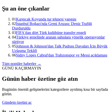
Şu an öne çıkanlar
01
Kargıcak Koyunda tur teknesi yangını
02
İstanbul Boğazı'nda Gemi Arızası: Deniz Trafiği
Durduruldu
03
FIFA'dan dört Türk kulübüne transfer engeli
04
Türkiye genelinde aranan şahıslara yönelik operasyonlar
sürüyor
05
Johnson & Johnson'dan Talk Pudrası Davaları İçin Büyük
Uzlaşma Teklifi
06
Sidny Lopes Cabral'dan Trabzonspor ve Messi açıklaması
Tüm popüler haberler →
GÜNÜ KAÇIRMAYIN
Günün haber özetine göz atın
Bugünün önemli gelişmelerini kategorilere ayrılmış kısa bir sayfada
görün.
Gündem özetini aç