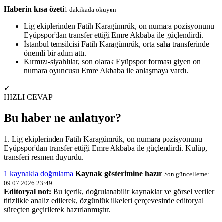
Haberin kısa özeti
1 dakikada okuyun
Lig ekiplerinden Fatih Karagümrük, on numara pozisyonunu
Eyüpspor'dan transfer ettiği Emre Akbaba ile güçlendirdi.
İstanbul temsilcisi Fatih Karagümrük, orta saha transferinde
önemli bir adım attı.
Kırmızı-siyahlılar, son olarak Eyüpspor forması giyen on
numara oyuncusu Emre Akbaba ile anlaşmaya vardı.
✓
HIZLI CEVAP
Bu haber ne anlatıyor?
1. Lig ekiplerinden Fatih Karagümrük, on numara pozisyonunu
Eyüpspor'dan transfer ettiği Emre Akbaba ile güçlendirdi. Kulüp,
transferi resmen duyurdu.
1 kaynakla doğrulama
Kaynak gösterimine hazır
Son güncelleme:
09.07.2026 23:49
Editoryal not:
Bu içerik, doğrulanabilir kaynaklar ve görsel veriler
titizlikle analiz edilerek, özgünlük ilkeleri çerçevesinde editoryal
süreçten geçirilerek hazırlanmıştır.