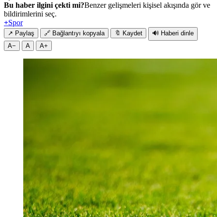
Bu haber ilgini çekti mi?
Benzer gelişmeleri kişisel akışında gör ve
bildirimlerini seç.
+
Spor
↗
Paylaş
🔗
Bağlantıyı kopyala
🔖
Kaydet
🔊
Haberi dinle
A−
A
A+