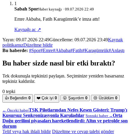
1
Sabah Spor
Haber kaynağı · 09.07.2026 22:49
Emre Akbaba, Fatih Karagümrük’e imza attı!
Kaynağı aç ↗
Yayın:
09.07.2026 22:49
Güncelleme:
09.07.2026 23:49
Kaynak
politikamız
Düzeltme bildir
Bu haberde:
#Spor
#Emre
#Akbaba
#Fatih
#Karagümrük
#Anlaştı
Bu haber sizde nasıl bir etki bıraktı?
Tek dokunuşla tepkinizi paylaşın. Seçiminize yeniden basarsanız
tepkiniz kaldırılır.
0 tepki
👍
Beğendim
0
❤️
Çok iyi
0
😮
Şaşırdım
0
😢
Üzüldüm
0
TSK Pilotlarından Nefes Kesen Gösteri: Trump'ı
← Önceki haber
Kusursuz Senkronizasyonla Karşıladılar
Orta
Sonraki haber →
Doğu gerilimi piyasaları hareketlendirdi: Altın ve petrolde son
durum
Telif veya hak ihlali bildir
Düzeltme ve cevap talebi gönder