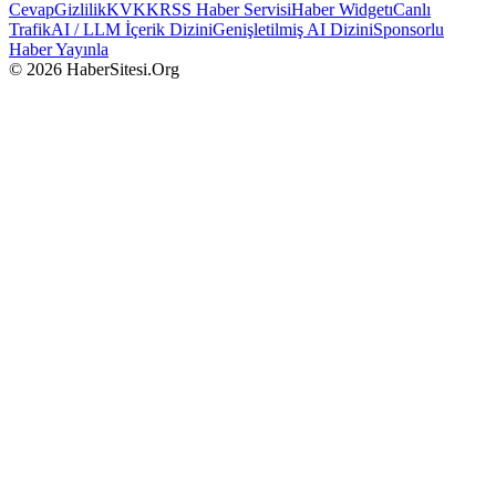
Cevap
Gizlilik
KVKK
RSS Haber Servisi
Haber Widgetı
Canlı
Trafik
AI / LLM İçerik Dizini
Genişletilmiş AI Dizini
Sponsorlu
Haber Yayınla
© 2026 HaberSitesi.Org