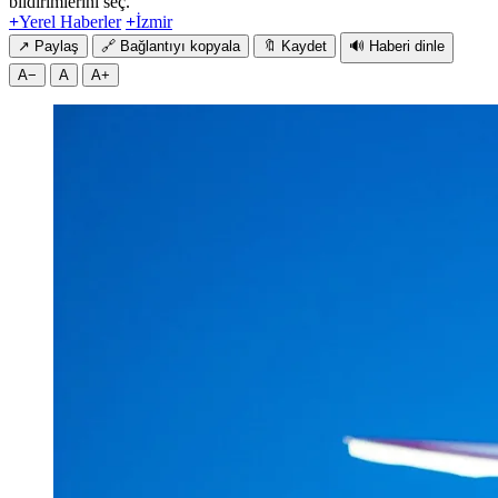
bildirimlerini seç.
+
Yerel Haberler
+
İzmir
↗
Paylaş
🔗
Bağlantıyı kopyala
🔖
Kaydet
🔊
Haberi dinle
A−
A
A+