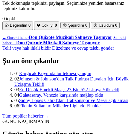
Tek dokunuşla tepkinizi paylaşın. Seçiminize yeniden basarsanız
tepkiniz kaldırılır.
0 tepki
👍
Beğendim
0
❤️
Çok iyi
0
😮
Şaşırdım
0
😢
Üzüldüm
0
Don Quixote Müzikali Sahneye Taşınıyor
← Önceki haber
Sonraki
Don Quixote Müzikali Sahneye Taşınıyor
haber →
Telif veya hak ihlali bildir
Düzeltme ve cevap talebi gönder
Şu an öne çıkanlar
01
Kargıcak Koyunda tur teknesi yangını
02
Johnson & Johnson'dan Talk Pudrası Davaları İçin Büyük
Uzlaşma Teklifi
03
En Düşük Emekli Maaşı 23 Bin 552 Liraya Yükseldi
04
Galatasaray, Venezia karşısında mağlup oldu
05
Sidny Lopes Cabral'dan Trabzonspor ve Messi açıklaması
06
Filenin Sultanları Milletler Ligi'nde Finalde
Tüm popüler haberler →
GÜNÜ KAÇIRMAYIN
Günün haber özetine göz atın