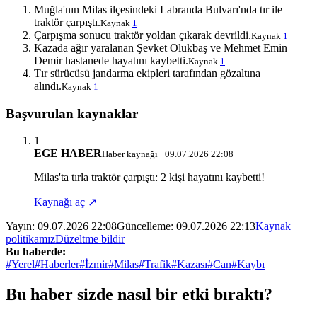
Muğla'nın Milas ilçesindeki Labranda Bulvarı'nda tır ile
traktör çarpıştı.
Kaynak
1
Çarpışma sonucu traktör yoldan çıkarak devrildi.
Kaynak
1
Kazada ağır yaralanan Şevket Olukbaş ve Mehmet Emin
Demir hastanede hayatını kaybetti.
Kaynak
1
Tır sürücüsü jandarma ekipleri tarafından gözaltına
alındı.
Kaynak
1
Başvurulan kaynaklar
1
EGE HABER
Haber kaynağı · 09.07.2026 22:08
Milas'ta tırla traktör çarpıştı: 2 kişi hayatını kaybetti!
Kaynağı aç ↗
Yayın:
09.07.2026 22:08
Güncelleme:
09.07.2026 22:13
Kaynak
politikamız
Düzeltme bildir
Bu haberde:
#Yerel
#Haberler
#İzmir
#Milas
#Trafik
#Kazası
#Can
#Kaybı
Bu haber sizde nasıl bir etki bıraktı?