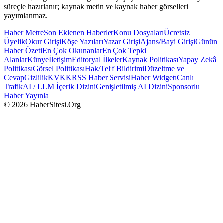
süreçle hazırlanır; kaynak metin ve kaynak haber görselleri
yayımlanmaz.
Haber Metre
Son Eklenen Haberler
Konu Dosyaları
Ücretsiz
Üyelik
Okur Girişi
Köşe Yazıları
Yazar Girişi
Ajans/Bayi Girişi
Günün
Haber Özeti
En Çok Okunanlar
En Çok Tepki
Alanlar
Künye
İletişim
Editoryal İlkeler
Kaynak Politikası
Yapay Zekâ
Politikası
Görsel Politikası
Hak/Telif Bildirimi
Düzeltme ve
Cevap
Gizlilik
KVKK
RSS Haber Servisi
Haber Widgetı
Canlı
Trafik
AI / LLM İçerik Dizini
Genişletilmiş AI Dizini
Sponsorlu
Haber Yayınla
© 2026 HaberSitesi.Org