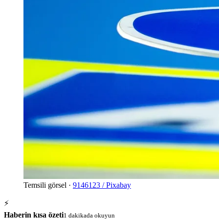
Temsili görsel ·
9146123 / Pixabay
⚡
Haberin kısa özeti
1 dakikada okuyun