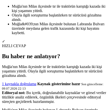
Muğla'nın Milas ilçesinde tır ile traktörün karıştığı kazada iki
kişi yaşamını yitirdi.
Olayla ilgili soruşturma başlatılırken tır sürücüsü gözaltına
alındı.
Muğla&#039;nın Milas ilçesinde bulunan Labranda Bulvarı
üzerinde meydana gelen trafik kazasında iki kişi hayatını
kaybetti.
✓
HIZLI CEVAP
Bu haber ne anlatıyor?
Muğla'nın Milas ilçesinde tır ile traktörün karıştığı kazada iki kişi
yaşamını yitirdi. Olayla ilgili soruşturma başlatılırken tır sürücüsü
gözaltına alındı.
1 kaynakla doğrulama
Kaynak gösterimine hazır
Son güncelleme:
09.07.2026 22:13
Editoryal not:
Bu içerik, doğrulanabilir kaynaklar ve görsel veriler
titizlikle analiz edilerek, özgünlük ilkeleri çerçevesinde editoryal
süreçten geçirilerek hazırlanmıştır.
Muğla'nın Milas ilçesinde bulunan Labranda Bulvarı üzerinde