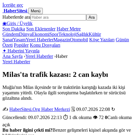
İçeriğe geç
HaberSitesi
Menü
Haberlerde ara
Ara
◉
Giriş / Üyelik
Son Dakika
Son Eklenenler
Haber Metre
Gündem
Dünya
Ekonomi
Spor
Teknoloji
Sağlık
Kültür
Sanat
Yaşam
Yerel Haberler
Magazin
Otomobil
Köşe Yazıları
Günün
Özeti
Popüler
Konu Dosyaları
✦
Haberini Yayınla
Ana Sayfa
›
Yerel Haberler
›
Haber
Yerel Haberler
Milas'ta trafik kazası: 2 can kaybı
Muğla'nın Milas ilçesinde tır ile traktörün karıştığı kazada iki kişi
yaşamını yitirdi. Olayla ilgili soruşturma başlatılırken tır sürücüsü
gözaltına alındı.
✍️
HaberSitesi.Org Haber Merkezi
🗓️ 09.07.2026 22:08
↻
Güncellendi: 09.07.2026 22:13
⏱️ 1 dk okuma
👁️ 72
0
Canlı okuma
açık
Bu haber ilgini çekti mi?
Benzer gelişmeleri kişisel akışında gör ve