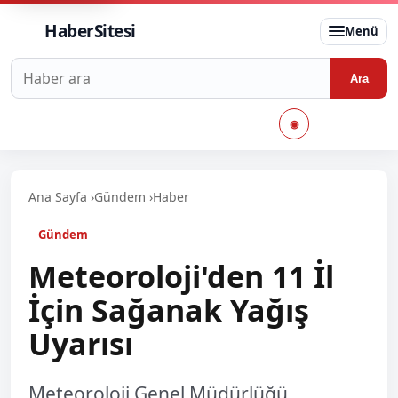
HaberSitesi
Menü
Haberlerde ara
Ara
◉
Ana Sayfa
›
Gündem
›
Haber
Gündem
Meteoroloji'den 11 İl
İçin Sağanak Yağış
Uyarısı
Meteoroloji Genel Müdürlüğü,