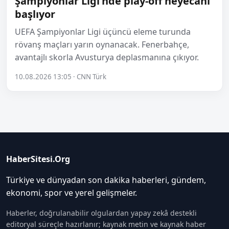
Şampiyonlar Ligi'nde play-off heyecanı
başlıyor
UEFA Şampiyonlar Ligi üçüncü eleme turunda
rövanş maçları yarın oynanacak. Fenerbahçe,
avantajlı skorla Avusturya deplasmanına çıkıyor.
10.08.2026 13:05 · CNN Türk
HaberSitesi.Org
Türkiye ve dünyadan son dakika haberleri, gündem,
ekonomi, spor ve yerel gelişmeler.
Haberler, doğrulanabilir olgulardan yapay zekâ destekli
editoryal süreçle hazırlanır; kaynak metin ve kaynak haber