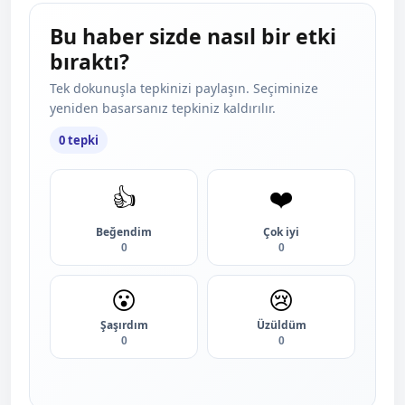
Bu haber sizde nasıl bir etki
bıraktı?
Tek dokunuşla tepkinizi paylaşın. Seçiminize
yeniden basarsanız tepkiniz kaldırılır.
0 tepki
👍
❤️
Beğendim
Çok iyi
0
0
😮
😢
Şaşırdım
Üzüldüm
0
0