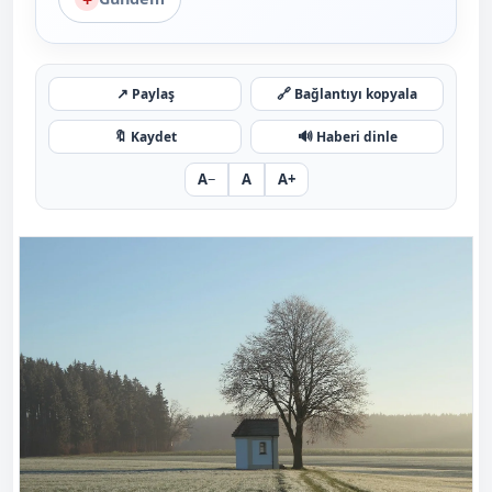
↗
🔗
Paylaş
Bağlantıyı kopyala
🔖
🔊
Kaydet
Haberi dinle
A−
A
A+