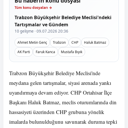
Bu haberin konu dosyası
Tüm konu dosyaları →
Trabzon Büyükşehir Belediye Meclisi'ndeki
Tartışmalar ve Gündem
10 gelişme · 09.07.2026 20:36
Ahmet Metin Genç
Trabzon
CHP
Haluk Batmaz
AK Parti
Faruk Kanca
Mustafa Bıyık
Trabzon Büyükşehir Belediye Meclisi'nde
meydana gelen tartışmalar, siyasi arenada yankı
uyandırmaya devam ediyor. CHP Ortahisar İlçe
Başkanı Haluk Batmaz, meclis oturumlarında din
hassasiyeti üzerinden CHP grubuna yönelik
imalarda bulunulduğunu savunarak duruma tepki