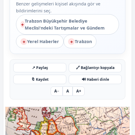
Benzer gelişmeleri kişisel akışında gör ve
bildirimlerini seç.
Trabzon Büyükşehir Belediye
+
Meclisi'ndeki Tartışmalar ve Gündem
+
+
Yerel Haberler
Trabzon
↗
🔗
Paylaş
Bağlantıyı kopyala
🔖
🔊
Kaydet
Haberi dinle
A−
A
A+