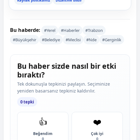
Kaynak politikamız
Düzeltme bildir
Bu haberde:
#Yerel
#Haberler
#Trabzon
#Büyükşehir
#Belediye
#Meclisi
#Nde
#Gerginlik
Bu haber sizde nasıl bir etki
bıraktı?
Tek dokunuşla tepkinizi paylaşın. Seçiminize
yeniden basarsanız tepkiniz kaldırılır.
0 tepki
👍
❤️
Beğendim
Çok iyi
0
0