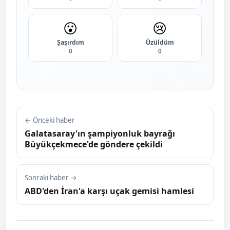
😮
😢
Şaşırdım
Üzüldüm
0
0
← Önceki haber
Galatasaray'ın şampiyonluk bayrağı
Büyükçekmece'de göndere çekildi
Sonraki haber →
ABD'den İran'a karşı uçak gemisi hamlesi