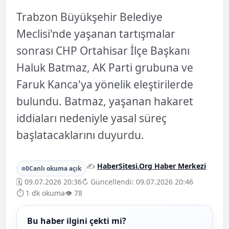
Trabzon Büyükşehir Belediye
Meclisi'nde yaşanan tartışmalar
sonrası CHP Ortahisar İlçe Başkanı
Haluk Batmaz, AK Parti grubuna ve
Faruk Kanca'ya yönelik eleştirilerde
bulundu. Batmaz, yaşanan hakaret
iddiaları nedeniyle yasal süreç
başlatacaklarını duyurdu.
✍️
HaberSitesi.Org Haber Merkezi
0
Canlı okuma açık
🗓️ 09.07.2026 20:36
↻ Güncellendi: 09.07.2026 20:46
⏱️ 1 dk okuma
👁️ 78
Bu haber ilgini çekti mi?