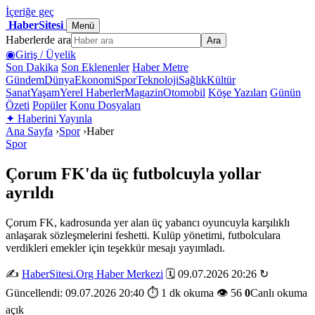
İçeriğe geç
HaberSitesi
Menü
Haberlerde ara
Ara
◉
Giriş / Üyelik
Son Dakika
Son Eklenenler
Haber Metre
Gündem
Dünya
Ekonomi
Spor
Teknoloji
Sağlık
Kültür
Sanat
Yaşam
Yerel Haberler
Magazin
Otomobil
Köşe Yazıları
Günün
Özeti
Popüler
Konu Dosyaları
✦
Haberini Yayınla
Ana Sayfa
›
Spor
›
Haber
Spor
Çorum FK'da üç futbolcuyla yollar
ayrıldı
Çorum FK, kadrosunda yer alan üç yabancı oyuncuyla karşılıklı
anlaşarak sözleşmelerini feshetti. Kulüp yönetimi, futbolculara
verdikleri emekler için teşekkür mesajı yayımladı.
✍️
HaberSitesi.Org Haber Merkezi
🗓️ 09.07.2026 20:26
↻
Güncellendi: 09.07.2026 20:40
⏱️ 1 dk okuma
👁️ 56
0
Canlı okuma
açık