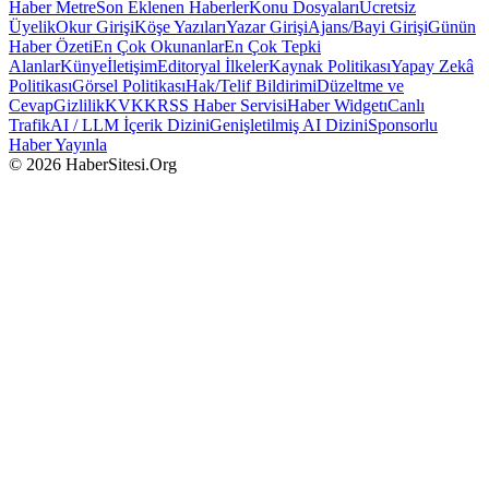
Haber Metre
Son Eklenen Haberler
Konu Dosyaları
Ücretsiz
Üyelik
Okur Girişi
Köşe Yazıları
Yazar Girişi
Ajans/Bayi Girişi
Günün
Haber Özeti
En Çok Okunanlar
En Çok Tepki
Alanlar
Künye
İletişim
Editoryal İlkeler
Kaynak Politikası
Yapay Zekâ
Politikası
Görsel Politikası
Hak/Telif Bildirimi
Düzeltme ve
Cevap
Gizlilik
KVKK
RSS Haber Servisi
Haber Widgetı
Canlı
Trafik
AI / LLM İçerik Dizini
Genişletilmiş AI Dizini
Sponsorlu
Haber Yayınla
© 2026 HaberSitesi.Org