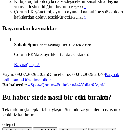
Kulüp, üç futbolcuyla da sözleşmelerin karşılıklı anlaşma
yoluyla feshedildiğini duyurdu.
Kaynak
1
Çorum FK yönetimi, ayrılan oyunculara kulübe sağladıkları
katkılardan dolayı teşekkür etti.
Kaynak
1
Başvurulan kaynaklar
1
Sabah Spor
Haber kaynağı · 09.07.2026 20:26
Çorum FK'da 3 ayrılık art arda açıklandı!
Kaynağı aç ↗
Yayın:
09.07.2026 20:26
Güncelleme:
09.07.2026 20:40
Kaynak
politikamız
Düzeltme bildir
Bu haberde:
#Spor
#Çorum
#Futbolcuyla
#Yollar
#Ayrıldı
Bu haber sizde nasıl bir etki bıraktı?
Tek dokunuşla tepkinizi paylaşın. Seçiminize yeniden basarsanız
tepkiniz kaldırılır.
0 tepki