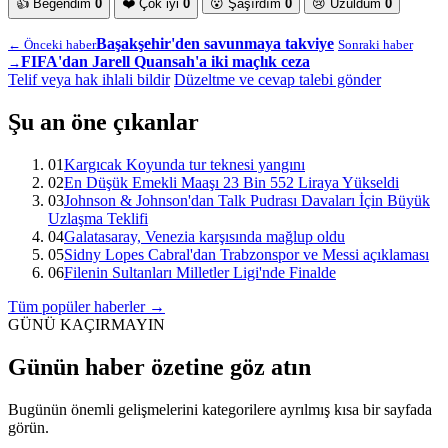
👍
Beğendim
0
❤️
Çok iyi
0
😮
Şaşırdım
0
😢
Üzüldüm
0
Başakşehir'den savunmaya takviye
← Önceki haber
Sonraki haber
FIFA'dan Jarell Quansah'a iki maçlık ceza
→
Telif veya hak ihlali bildir
Düzeltme ve cevap talebi gönder
Şu an öne çıkanlar
01
Kargıcak Koyunda tur teknesi yangını
02
En Düşük Emekli Maaşı 23 Bin 552 Liraya Yükseldi
03
Johnson & Johnson'dan Talk Pudrası Davaları İçin Büyük
Uzlaşma Teklifi
04
Galatasaray, Venezia karşısında mağlup oldu
05
Sidny Lopes Cabral'dan Trabzonspor ve Messi açıklaması
06
Filenin Sultanları Milletler Ligi'nde Finalde
Tüm popüler haberler →
GÜNÜ KAÇIRMAYIN
Günün haber özetine göz atın
Bugünün önemli gelişmelerini kategorilere ayrılmış kısa bir sayfada
görün.