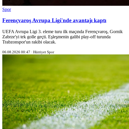
Spor
Ferençvaroş Avrupa Ligi'nde avantajı kaptı
UEFA Avrupa Ligi 3. eleme turu ilk maçında Ferençvaroş, Gornik
Zabrze'yi tek golle geçti. Eşleşmenin galibi play-off turunda
Trabzonspor'un rakibi olacak.
06.08.2026 00:47 · Hürriyet Spor