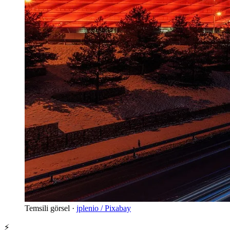
Temsili görsel ·
jplenio / Pixabay
⚡