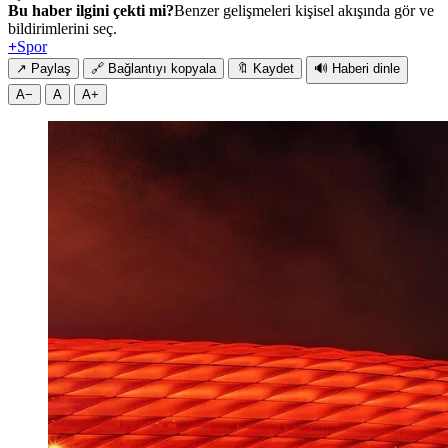
Bu haber ilgini çekti mi?
Benzer gelişmeleri kişisel akışında gör ve
bildirimlerini seç.
+
Spor
↗
Paylaş
🔗
Bağlantıyı kopyala
🔖
Kaydet
🔊
Haberi dinle
A−
A
A+