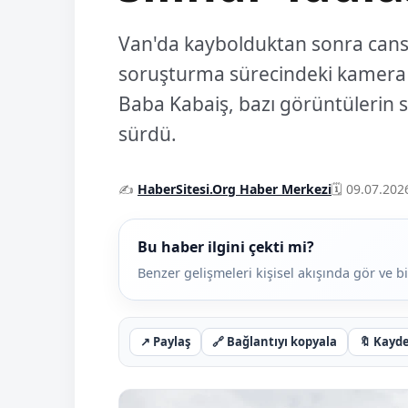
Van'da kaybolduktan sonra cansı
soruşturma sürecindeki kamera kay
Baba Kabaiş, bazı görüntülerin si
sürdü.
✍️
HaberSitesi.Org Haber Merkezi
🗓️ 09.07.202
Bu haber ilgini çekti mi?
Benzer gelişmeleri kişisel akışında gör ve bi
↗
Paylaş
🔗
Bağlantıyı kopyala
🔖
Kayd