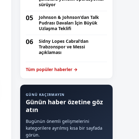
sürüyor
05
Johnson & Johnson'dan Talk
Pudrası Davaları İçin Büyük
Uzlaşma Teklifi
06
Sidny Lopes Cabral'dan
Trabzonspor ve Messi
açıklaması
Tüm popüler haberler →
GÜNÜ KAÇIRMAYIN
Günün haber özetine göz
atın
Bugünün önemli gelişmelerini
kategorilere ayrılmış kısa bir sayfada
görün.