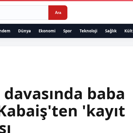
Ara
ndem
Dünya
Ekonomi
Spor
Teknoloji
Sağlık
Kült
ş davasında baba
abaiş'ten 'kayıt
sı