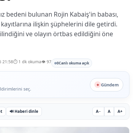
z bedeni bulunan Rojin Kabaiş'in babası,
ıtlarına ilişkin şüphelerini dile getirdi.
lindiğini ve olayın örtbas edildiğini öne
6 21:58
⏱️ 1 dk okuma
👁️ 97
0
Canlı okuma açık
+
Gündem
ldirimlerini seç.
et
🔊
Haberi dinle
A−
A
A+