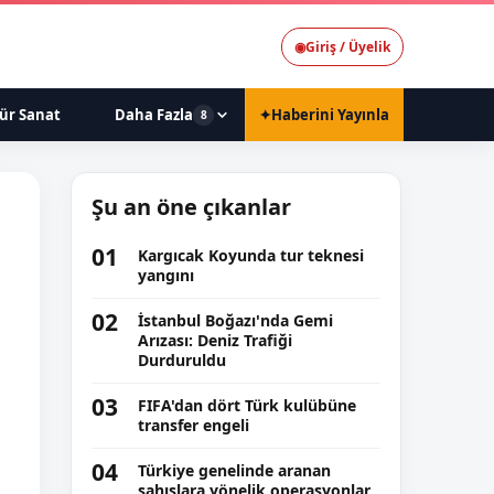
◉
Giriş / Üyelik
ür Sanat
Daha Fazla
✦
Haberini Yayınla
8
Şu an öne çıkanlar
01
Kargıcak Koyunda tur teknesi
yangını
02
İstanbul Boğazı'nda Gemi
Arızası: Deniz Trafiği
Durduruldu
03
FIFA'dan dört Türk kulübüne
transfer engeli
04
Türkiye genelinde aranan
şahıslara yönelik operasyonlar