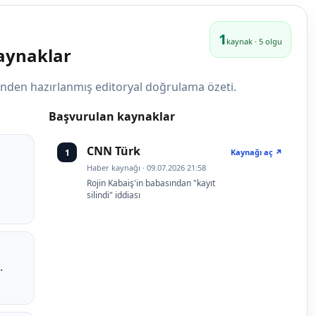
1
kaynak · 5 olgu
kaynaklar
rinden hazırlanmış editoryal doğrulama özeti.
Başvurulan kaynaklar
CNN Türk
1
Kaynağı aç ↗
Haber kaynağı · 09.07.2026 21:58
Rojin Kabaiş'in babasından "kayıt
silindi" iddiası
.