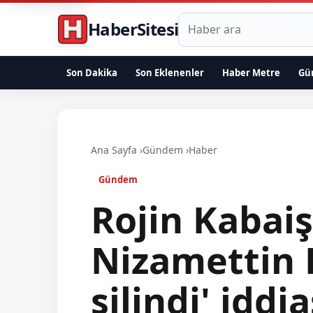
Haberlerde ara
HaberSitesi
Son Dakika
Son Eklenenler
Haber Metre
Gü
Ana Sayfa
›
Gündem
›
Haber
Gündem
Rojin Kabai
Nizamettin K
silindi' iddia