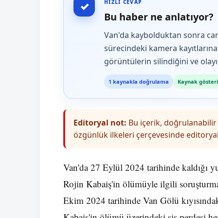
✓
HIZLI CEVAP
Bu haber ne anlatıyor?
Van'da kaybolduktan sonra can
sürecindeki kamera kayıtlarına i
görüntülerin silindiğini ve olay
1 kaynakla doğrulama
Kaynak gösteri
Editoryal not:
Bu içerik, doğrulanabilir 
özgünlük ilkeleri çerçevesinde editoryal
Van'da 27 Eylül 2024 tarihinde kaldığı y
Rojin Kabaiş'in ölümüyle ilgili soruştur
Ekim 2024 tarihinde Van Gölü kıyısındak
Kabaiş'in ölümü üzerindeki sis perdesi h