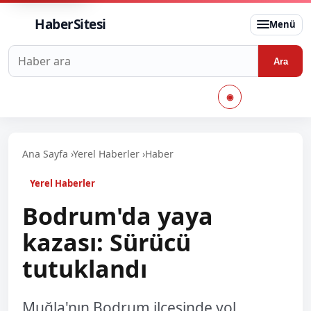
HaberSitesi
Menü
Haberlerde ara
Ara
◉
Ana Sayfa
›
Yerel Haberler
›
Haber
Yerel Haberler
Bodrum'da yaya
kazası: Sürücü
tutuklandı
Muğla'nın Bodrum ilçesinde yol