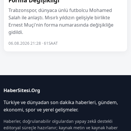
Forma Değişikliği
Trabzonspor, dünyaca ünlü futbolcu Mohamed
Salah ile anlaştı. Mısırlı yıldızın gelişiyle birlikte
Ernest Muçi'nin forma numarasında değişikliğe
gidildi.
06.08.2026 21:28 · 61SAAT
HaberSitesi.Org
Türkiye ve dünyadan son dakika haberleri, gündem,
ekonomi, spor ve yerel gelişmeler.
Haberler, doğrulanabilir olgulardan yapay zekâ destekli
editoryal süreçle hazırlanır; kaynak metin ve kaynak haber