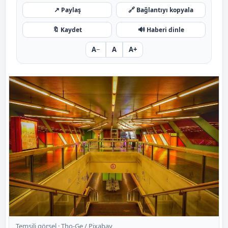
↗
🔗
Paylaş
Bağlantıyı kopyala
🔖
🔊
Kaydet
Haberi dinle
A−
A
A+
Temsili görsel ·
Tho-Ge / Pixabay