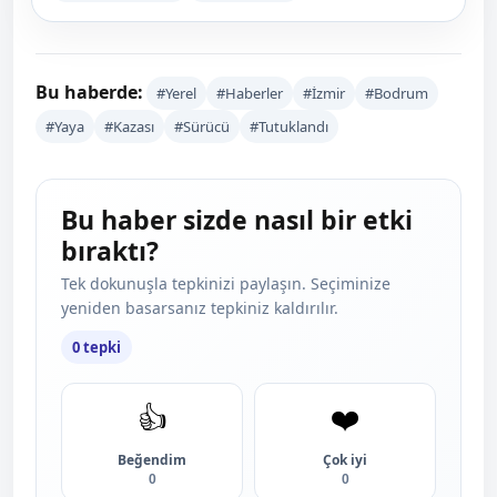
Bu haberde:
#Yerel
#Haberler
#İzmir
#Bodrum
#Yaya
#Kazası
#Sürücü
#Tutuklandı
Bu haber sizde nasıl bir etki
bıraktı?
Tek dokunuşla tepkinizi paylaşın. Seçiminize
yeniden basarsanız tepkiniz kaldırılır.
0 tepki
👍
❤️
Beğendim
Çok iyi
0
0