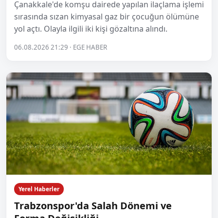
Çanakkale'de komşu dairede yapılan ilaçlama işlemi
sırasında sızan kimyasal gaz bir çocuğun ölümüne
yol açtı. Olayla ilgili iki kişi gözaltına alındı.
06.08.2026 21:29 · EGE HABER
Yerel Haberler
Trabzonspor'da Salah Dönemi ve