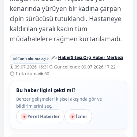
kenarında yürüyen bir kadına çarpan
cipin sürücüsü tutuklandı. Hastaneye
kaldırılan yaralı kadın tüm
müdahalelere rağmen kurtarılamadı.
✍️
HaberSitesi.Org Haber Merkezi
0
Canlı okuma açık
🗓️ 09.07.2026 16:31
↻ Güncellendi: 09.07.2026 17:22
⏱️ 1 dk okuma
👁️ 60
Bu haber ilgini çekti mi?
Benzer gelişmeleri kişisel akışında gör ve
bildirimlerini seç.
+
+
Yerel Haberler
İzmir