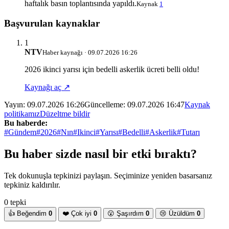
haftalık basın toplantısında yapıldı.
Kaynak
1
Başvurulan kaynaklar
1
NTV
Haber kaynağı · 09.07.2026 16:26
2026 ikinci yarısı için bedelli askerlik ücreti belli oldu!
Kaynağı aç ↗
Yayın:
09.07.2026 16:26
Güncelleme:
09.07.2026 16:47
Kaynak
politikamız
Düzeltme bildir
Bu haberde:
#Gündem
#2026
#Nın
#Ikinci
#Yarısı
#Bedelli
#Askerlik
#Tutarı
Bu haber sizde nasıl bir etki bıraktı?
Tek dokunuşla tepkinizi paylaşın. Seçiminize yeniden basarsanız
tepkiniz kaldırılır.
0 tepki
👍
Beğendim
0
❤️
Çok iyi
0
😮
Şaşırdım
0
😢
Üzüldüm
0