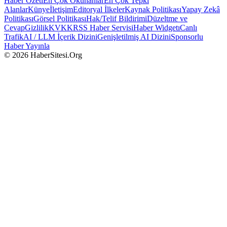
Haber Özeti
En Çok Okunanlar
En Çok Tepki
Alanlar
Künye
İletişim
Editoryal İlkeler
Kaynak Politikası
Yapay Zekâ
Politikası
Görsel Politikası
Hak/Telif Bildirimi
Düzeltme ve
Cevap
Gizlilik
KVKK
RSS Haber Servisi
Haber Widgetı
Canlı
Trafik
AI / LLM İçerik Dizini
Genişletilmiş AI Dizini
Sponsorlu
Haber Yayınla
© 2026 HaberSitesi.Org