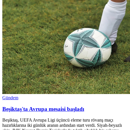
Gündem
Beşiktaş'ta Avrupa mesaisi başladı
Beşiktaş, UEFA Avrupa Ligi üçüncü eleme turu rövanş maçı
hazırlıklarına iki günlük aranın ardından start verdi. Siyah-beyazlı