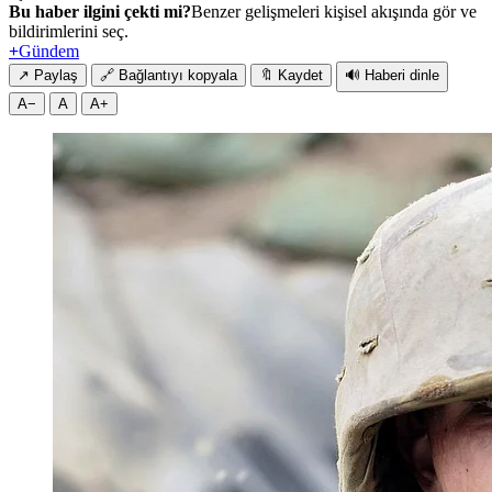
Bu haber ilgini çekti mi?
Benzer gelişmeleri kişisel akışında gör ve
bildirimlerini seç.
+
Gündem
↗
Paylaş
🔗
Bağlantıyı kopyala
🔖
Kaydet
🔊
Haberi dinle
A−
A
A+