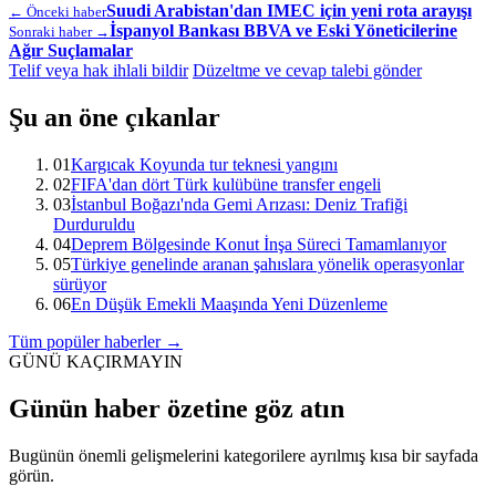
Suudi Arabistan'dan IMEC için yeni rota arayışı
← Önceki haber
İspanyol Bankası BBVA ve Eski Yöneticilerine
Sonraki haber →
Ağır Suçlamalar
Telif veya hak ihlali bildir
Düzeltme ve cevap talebi gönder
Şu an öne çıkanlar
01
Kargıcak Koyunda tur teknesi yangını
02
FIFA'dan dört Türk kulübüne transfer engeli
03
İstanbul Boğazı'nda Gemi Arızası: Deniz Trafiği
Durduruldu
04
Deprem Bölgesinde Konut İnşa Süreci Tamamlanıyor
05
Türkiye genelinde aranan şahıslara yönelik operasyonlar
sürüyor
06
En Düşük Emekli Maaşında Yeni Düzenleme
Tüm popüler haberler →
GÜNÜ KAÇIRMAYIN
Günün haber özetine göz atın
Bugünün önemli gelişmelerini kategorilere ayrılmış kısa bir sayfada
görün.