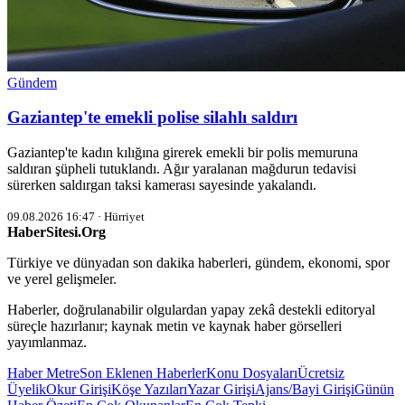
Gündem
Gaziantep'te emekli polise silahlı saldırı
Gaziantep'te kadın kılığına girerek emekli bir polis memuruna
saldıran şüpheli tutuklandı. Ağır yaralanan mağdurun tedavisi
sürerken saldırgan taksi kamerası sayesinde yakalandı.
09.08.2026 16:47 · Hürriyet
HaberSitesi.Org
Türkiye ve dünyadan son dakika haberleri, gündem, ekonomi, spor
ve yerel gelişmeler.
Haberler, doğrulanabilir olgulardan yapay zekâ destekli editoryal
süreçle hazırlanır; kaynak metin ve kaynak haber görselleri
yayımlanmaz.
Haber Metre
Son Eklenen Haberler
Konu Dosyaları
Ücretsiz
Üyelik
Okur Girişi
Köşe Yazıları
Yazar Girişi
Ajans/Bayi Girişi
Günün