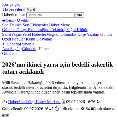
İçeriğe geç
HaberSitesi
Menü
Haberlerde ara
Ara
◉
Giriş / Üyelik
Son Dakika
Son Eklenenler
Haber Metre
Gündem
Dünya
Ekonomi
Spor
Teknoloji
Sağlık
Kültür
Sanat
Yaşam
Yerel Haberler
Magazin
Otomobil
Köşe Yazıları
Günün
Özeti
Popüler
Konu Dosyaları
✦
Haberini Yayınla
Ana Sayfa
›
Gündem
›
Haber
Gündem
2026'nın ikinci yarısı için bedelli askerlik
tutarı açıklandı
Milli Savunma Bakanlığı, 2026 yılının ikinci yarısında geçerli
olacak bedelli askerlik ücretini duyurdu. Bilgilendirme, Ankara'daki
Ayyıldız Karargahı'nda düzenlenen basın toplantısında yapıldı.
✍️
HaberSitesi.Org Haber Merkezi
🗓️ 09.07.2026 16:26
↻
Güncellendi: 09.07.2026 16:47
⏱️ 1 dk okuma
👁️ 64
0
Canlı okuma
açık