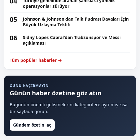
04
Türkiye genelinde aranan şahıslara yönelik
operasyonlar sürüyor
05
Johnson & Johnson'dan Talk Pudrası Davaları İçin
Büyük Uzlaşma Teklifi
06
Sidny Lopes Cabral'dan Trabzonspor ve Messi
açıklaması
Tüm popüler haberler →
GÜNÜ KAÇIRMAYIN
Günün haber özetine göz atın
Bugünün önemli gelişmelerini kategorilere ayrılmış kısa
bir sayfada görün.
Gündem özetini aç