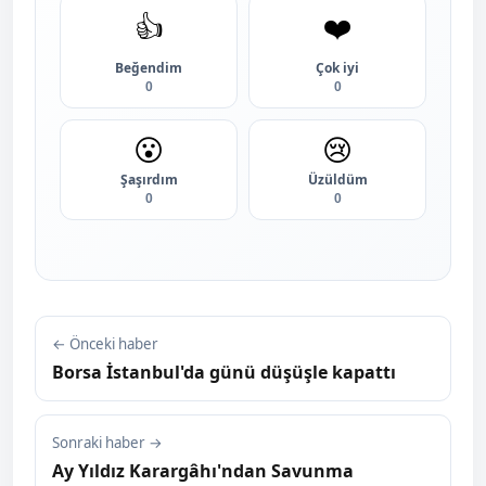
👍
❤️
Beğendim
Çok iyi
0
0
😮
😢
Şaşırdım
Üzüldüm
0
0
← Önceki haber
Borsa İstanbul'da günü düşüşle kapattı
Sonraki haber →
Ay Yıldız Karargâhı'ndan Savunma