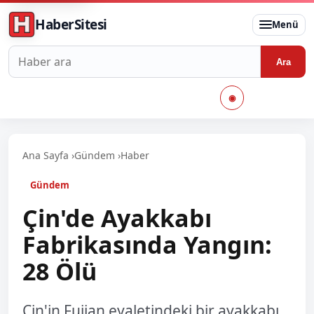
HaberSitesi
Menü
Haberlerde ara
Ara
◉
Ana Sayfa
›
Gündem
›
Haber
Gündem
Çin'de Ayakkabı
Fabrikasında Yangın:
28 Ölü
Çin'in Fujian eyaletindeki bir ayakkabı