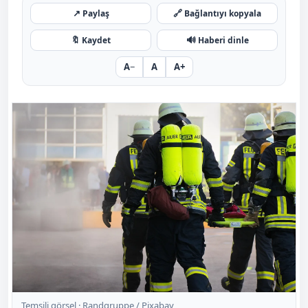
↗
🔗
Paylaş
Bağlantıyı kopyala
🔖
🔊
Kaydet
Haberi dinle
A−
A
A+
Temsili görsel ·
Randgruppe / Pixabay