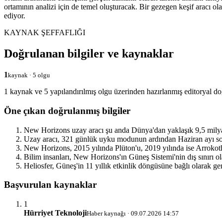
ortamının analizi için de temel oluşturacak. Bir gezegen keşif aracı 
ediyor.
KAYNAK ŞEFFAFLIĞI
Doğrulanan bilgiler ve kaynaklar
1
kaynak · 5 olgu
1 kaynak ve 5 yapılandırılmış olgu üzerinden hazırlanmış editoryal do
Öne çıkan doğrulanmış bilgiler
New Horizons uzay aracı şu anda Dünya'dan yaklaşık 9,5 milya
Uzay aracı, 321 günlük uyku modunun ardından Haziran ayı sonu
New Horizons, 2015 yılında Plüton'u, 2019 yılında ise Arrokoth
Bilim insanları, New Horizons'ın Güneş Sistemi'nin dış sınırı ol
Heliosfer, Güneş'in 11 yıllık etkinlik döngüsüne bağlı olarak ge
Başvurulan kaynaklar
1
Hürriyet Teknoloji
Haber kaynağı · 09.07.2026 14:57