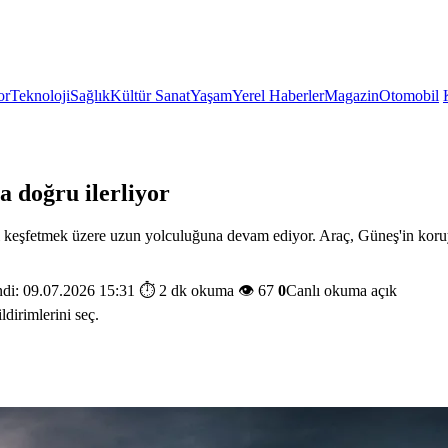
or
Teknoloji
Sağlık
Kültür Sanat
Yaşam
Yerel Haberler
Magazin
Otomobil
a doğru ilerliyor
keşfetmek üzere uzun yolculuğuna devam ediyor. Araç, Güneş'in koruyucu
di: 09.07.2026 15:31
⏱️ 2 dk okuma
👁️ 67
0
Canlı okuma açık
ldirimlerini seç.