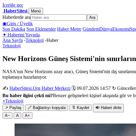
İçeriğe geç
HaberSitesi
Menü
Haberlerde ara
Ara
◉
Giriş / Üyelik
Son Dakika
Son Eklenenler
Haber Metre
Gündem
Dünya
Ekonomi
Sp
✦
Haberini Yayınla
Ana Sayfa
›
Teknoloji
›
Haber
Teknoloji
New Horizons Güneş Sistemi'nin sınırların
NASA'nın New Horizons uzay aracı, Güneş Sistemi'nin dış sınırlarını 
toplamaya hazırlanıyor.
✍️
HaberSitesi.Org Haber Merkezi
🗓️ 09.07.2026 14:57
↻ Güncellen
Bu haber ilgini çekti mi?
Benzer gelişmeleri kişisel akışında gör ve bi
+
Teknoloji
↗
Paylaş
🔗
Bağlantıyı kopyala
🔖
Kaydet
🔊
Haberi dinle
A−
A
A+