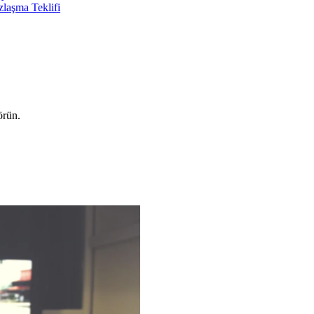
laşma Teklifi
örün.