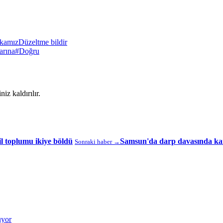
ikamız
Düzeltme bildir
arına
#Doğru
iz kaldırılır.
vil toplumu ikiye böldü
Samsun'da darp davasında kara
Sonraki haber →
üyor