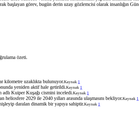
olarak başlayan görev, bugün derin uzay gözlemcisi olarak insanlığın Gü
ğrulama özeti.
r kilometre uzaklıkta bulunuyor.
Kaynak
1
nda yeniden aktif hale getirildi.
Kaynak
1
 adlı Kuiper Kuşağı cismini inceledi.
Kaynak
1
an heliosfere 2029 ile 2040 yılları arasında ulaşmasını bekliyor.
Kaynak
1
nişleyip daralan dinamik bir yapıya sahiptir.
Kaynak
1