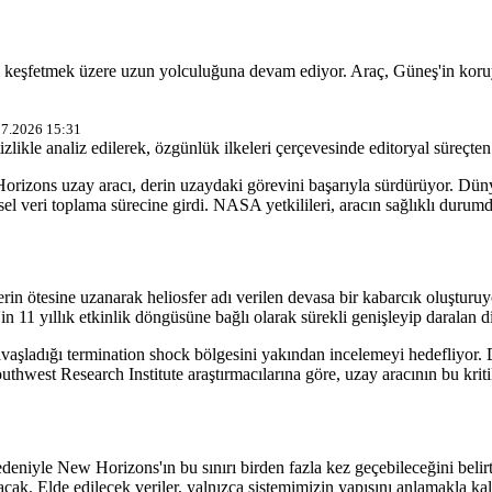
keşfetmek üzere uzun yolculuğuna devam ediyor. Araç, Güneş'in koruyucu
07.2026 15:31
izlikle analiz edilerek, özgünlük ilkeleri çerçevesinde editoryal süreçten 
 Horizons uzay aracı, derin uzaydaki görevini başarıyla sürdürüyor. Dü
l veri toplama sürecine girdi. NASA yetkilileri, aracın sağlıklı durumda
in ötesine uzanarak heliosfer adı verilen devasa bir kabarcık oluşturuy
in 11 yıllık etkinlik döngüsüne bağlı olarak sürekli genişleyip daralan d
 yavaşladığı termination shock bölgesini yakından incelemeyi hedefliyor
uthwest Research Institute araştırmacılarına göre, uzay aracının bu kriti
nedeniyle New Horizons'ın bu sınırı birden fazla kez geçebileceğini belir
cak. Elde edilecek veriler, yalnızca sistemimizin yapısını anlamakla ka