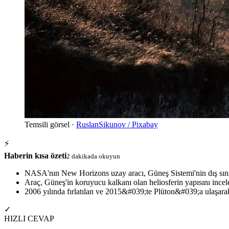
Temsili görsel ·
RuslanSikunov / Pixabay
⚡
Haberin kısa özeti
2 dakikada okuyun
NASA'nın New Horizons uzay aracı, Güneş Sistemi'nin dış sını
Araç, Güneş'in koruyucu kalkanı olan heliosferin yapısını incele
2006 yılında fırlatılan ve 2015&#039;te Plüton&#039;a ulaşara
✓
HIZLI CEVAP