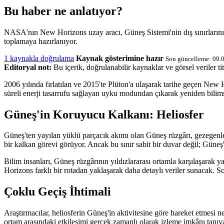
Bu haber ne anlatıyor?
NASA'nın New Horizons uzay aracı, Güneş Sistemi'nin dış sınırlarını 
toplamaya hazırlanıyor.
1 kaynakla doğrulama
Kaynak gösterimine hazır
Son güncelleme: 09.
Editoryal not:
Bu içerik, doğrulanabilir kaynaklar ve görsel veriler tit
2006 yılında fırlatılan ve 2015'te Plüton'a ulaşarak tarihe geçen New
süreli enerji tasarrufu sağlayan uyku modundan çıkarak yeniden bilimse
Güneş'in Koruyucu Kalkanı: Heliosfer
Güneş'ten yayılan yüklü parçacık akımı olan Güneş rüzgârı, gezegenler
bir kalkan görevi görüyor. Ancak bu sınır sabit bir duvar değil; Güneş'
Bilim insanları, Güneş rüzgârının yıldızlararası ortamla karşılaşarak
Horizons farklı bir rotadan yaklaşarak daha detaylı veriler sunacak. So
Çoklu Geçiş İhtimali
Araştırmacılar, heliosferin Güneş'in aktivitesine göre hareket etmesi 
ortam arasındaki etkileşimi gerçek zamanlı olarak izleme imkânı tanıya