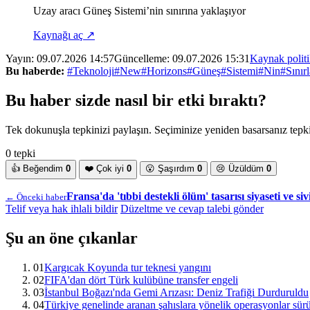
Uzay aracı Güneş Sistemi’nin sınırına yaklaşıyor
Kaynağı aç ↗
Yayın:
09.07.2026 14:57
Güncelleme:
09.07.2026 15:31
Kaynak polit
Bu haberde:
#Teknoloji
#New
#Horizons
#Güneş
#Sistemi
#Nin
#Sınırl
Bu haber sizde nasıl bir etki bıraktı?
Tek dokunuşla tepkinizi paylaşın. Seçiminize yeniden basarsanız tepkin
0 tepki
👍
Beğendim
0
❤️
Çok iyi
0
😮
Şaşırdım
0
😢
Üzüldüm
0
Fransa'da 'tıbbi destekli ölüm' tasarısı siyaseti ve si
← Önceki haber
Telif veya hak ihlali bildir
Düzeltme ve cevap talebi gönder
Şu an öne çıkanlar
01
Kargıcak Koyunda tur teknesi yangını
02
FIFA'dan dört Türk kulübüne transfer engeli
03
İstanbul Boğazı'nda Gemi Arızası: Deniz Trafiği Durduruldu
04
Türkiye genelinde aranan şahıslara yönelik operasyonlar sür