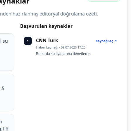
kaynaklar
rinden hazırlanmış editoryal doğrulama özeti.
Başvurulan kaynaklar
CNN Türk
i su
1
Kaynağı aç ↗
Haber kaynağı · 09.07.2026 17:20
Bursa’da su fiyatlarına denetleme
1,5
ın
ptığı