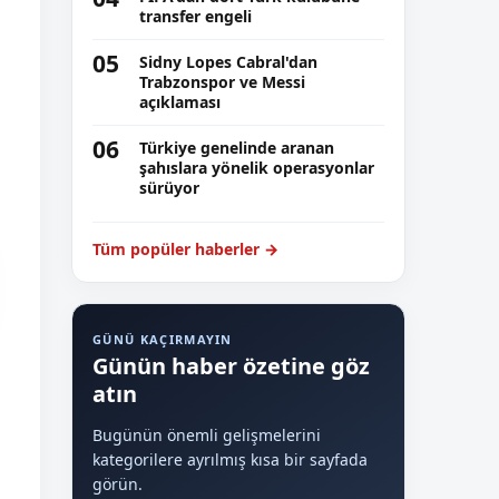
transfer engeli
05
Sidny Lopes Cabral'dan
Trabzonspor ve Messi
açıklaması
06
Türkiye genelinde aranan
şahıslara yönelik operasyonlar
sürüyor
Tüm popüler haberler →
GÜNÜ KAÇIRMAYIN
Günün haber özetine göz
atın
Bugünün önemli gelişmelerini
kategorilere ayrılmış kısa bir sayfada
görün.