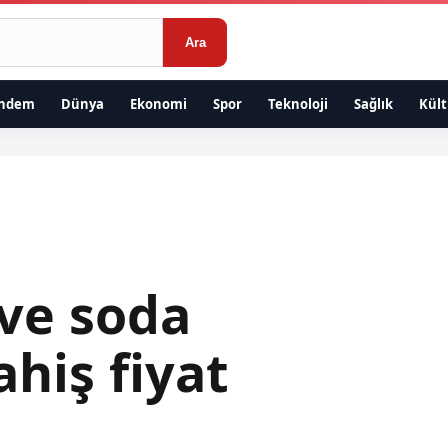
Ara
ndem
Dünya
Ekonomi
Spor
Teknoloji
Sağlık
Kült
 ve soda
ahiş fiyat