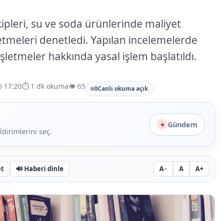
ipleri, su ve soda ürünlerinde maliyet
etmeleri denetledi. Yapılan incelemelerde
işletmeler hakkında yasal işlem başlatıldı.
6 17:20
⏱️ 1 dk okuma
👁️ 65
0
Canlı okuma açık
+
Gündem
ldirimlerini seç.
et
🔊
Haberi dinle
A−
A
A+