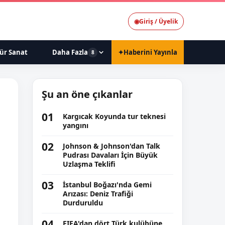
◉
Giriş / Üyelik
ür Sanat
Daha Fazla
✦
Haberini Yayınla
8
Şu an öne çıkanlar
01
Kargıcak Koyunda tur teknesi
yangını
02
Johnson & Johnson'dan Talk
Pudrası Davaları İçin Büyük
Uzlaşma Teklifi
03
İstanbul Boğazı'nda Gemi
Arızası: Deniz Trafiği
Durduruldu
04
FIFA'dan dört Türk kulübüne