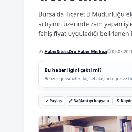
Bursa'da Ticaret İl Müdürlüğü ek
artışının üzerinde zam yapan işl
fahiş fiyat uyguladığı belirlenen 
✍️
HaberSitesi.Org Haber Merkezi
🗓️ 09.07.202
Bu haber ilgini çekti mi?
Benzer gelişmeleri kişisel akışında gör ve bi
↗
Paylaş
🔗
Bağlantıyı kopyala
🔖
Kayd