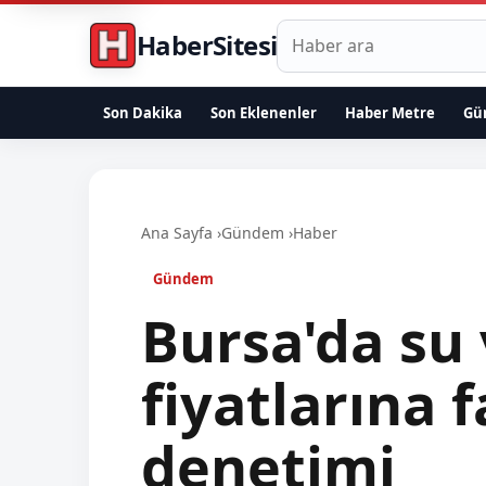
Haberlerde ara
HaberSitesi
Son Dakika
Son Eklenenler
Haber Metre
Gü
Ana Sayfa
›
Gündem
›
Haber
Gündem
Bursa'da su
fiyatlarına f
denetimi