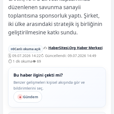
düzenlenen savunma sanayii
toplantısına sponsorluk yaptı. Şirket,
iki ülke arasındaki stratejik iş birliğinin
geliştirilmesine katkı sundu.
✍️
HaberSitesi.Org Haber Merkezi
0
Canlı okuma açık
🗓️ 09.07.2026 14:22
↻ Güncellendi: 09.07.2026 14:49
⏱️ 1 dk okuma
👁️ 69
Bu haber ilgini çekti mi?
Benzer gelişmeleri kişisel akışında gör ve
bildirimlerini seç.
+
Gündem