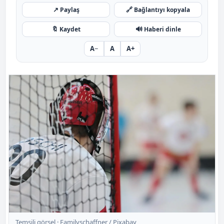
↗
🔗
Paylaş
Bağlantıyı kopyala
🔖
🔊
Kaydet
Haberi dinle
A−
A
A+
Temsili görsel ·
Familyschaffner / Pixabay