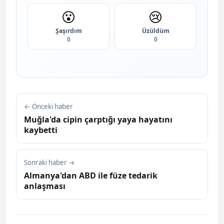
😮
😢
Şaşırdım
Üzüldüm
0
0
← Önceki haber
Muğla'da cipin çarptığı yaya hayatını
kaybetti
Sonraki haber →
Almanya'dan ABD ile füze tedarik
anlaşması