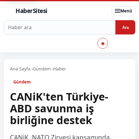
HaberSitesi
Menü
Haberlerde ara
Ara
◉
Ana Sayfa
›
Gündem
›
Haber
Gündem
CANiK'ten Türkiye-
ABD savunma iş
birliğine destek
CANiK, NATO Zirvesi kapsamında