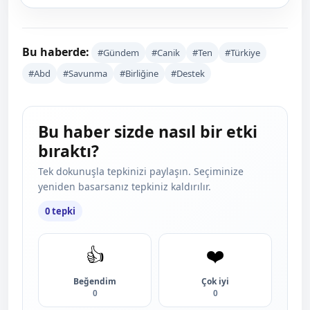
Bu haberde:
#Gündem
#Canik
#Ten
#Türkiye
#Abd
#Savunma
#Birliğine
#Destek
Bu haber sizde nasıl bir etki
bıraktı?
Tek dokunuşla tepkinizi paylaşın. Seçiminize
yeniden basarsanız tepkiniz kaldırılır.
0 tepki
👍
❤️
Beğendim
Çok iyi
0
0