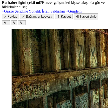
Bu haber ilgini çekti mi?
Benzer gelişmeleri kişisel akışında gör ve
bildirimlerini seç.
+
Gazze Şeridi'ne Yönelik İsrail Saldırıları
+
Gündem
↗
Paylaş
🔗
Bağlantıyı kopyala
🔖
Kaydet
🔊
Haberi dinle
A−
A
A+