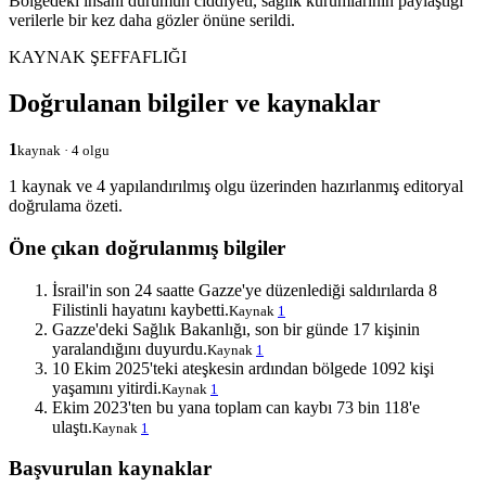
Bölgedeki insani durumun ciddiyeti, sağlık kurumlarının paylaştığı
verilerle bir kez daha gözler önüne serildi.
KAYNAK ŞEFFAFLIĞI
Doğrulanan bilgiler ve kaynaklar
1
kaynak · 4 olgu
1 kaynak ve 4 yapılandırılmış olgu üzerinden hazırlanmış editoryal
doğrulama özeti.
Öne çıkan doğrulanmış bilgiler
İsrail'in son 24 saatte Gazze'ye düzenlediği saldırılarda 8
Filistinli hayatını kaybetti.
Kaynak
1
Gazze'deki Sağlık Bakanlığı, son bir günde 17 kişinin
yaralandığını duyurdu.
Kaynak
1
10 Ekim 2025'teki ateşkesin ardından bölgede 1092 kişi
yaşamını yitirdi.
Kaynak
1
Ekim 2023'ten bu yana toplam can kaybı 73 bin 118'e
ulaştı.
Kaynak
1
Başvurulan kaynaklar