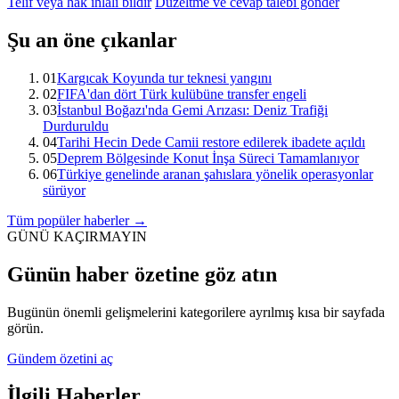
Telif veya hak ihlali bildir
Düzeltme ve cevap talebi gönder
Şu an öne çıkanlar
01
Kargıcak Koyunda tur teknesi yangını
02
FIFA'dan dört Türk kulübüne transfer engeli
03
İstanbul Boğazı'nda Gemi Arızası: Deniz Trafiği
Durduruldu
04
Tarihi Hecin Dede Camii restore edilerek ibadete açıldı
05
Deprem Bölgesinde Konut İnşa Süreci Tamamlanıyor
06
Türkiye genelinde aranan şahıslara yönelik operasyonlar
sürüyor
Tüm popüler haberler →
GÜNÜ KAÇIRMAYIN
Günün haber özetine göz atın
Bugünün önemli gelişmelerini kategorilere ayrılmış kısa bir sayfada
görün.
Gündem özetini aç
İlgili Haberler