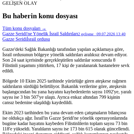
GELİŞEN OLAY
Bu haberin konu dosyası
Tüm konu dosyaları →
Gazze Şeridi'ne Yönelik İsrail Saldırıları
2 gelişme · 09.07.2026 13:40
Gazze Şeridi
İsrail ordusu
Gazze'deki Sağlık Bakanlığı tarafından yapılan açıklamaya göre,
İsrail ordusunun bölgeye yönelik saldırıları aralıksız devam ediyor.
Son 24 saat içerisinde gerçekleştirilen saldırılar sonucunda 8
Filistinli yaşamını yitirirken, 17 kişi de yaralanarak hastanelere sevk
edildi.
Bölgede 10 Ekim 2025 tarihinde yürürlüğe giren ateşkese rağmen
saldırıların sürdüğü belirtiliyor. Bakanlık verilerine göre, ateşkesin
başlangıcından bu yana hayatını kaybedenlerin sayısı 1092'ye, yaralı
sayısı ise 3 bin 507'ye ulaştı. Ayrıca enkaz altından 799 kişinin
cansız bedenine ulaşıldığı kaydedildi.
Ekim 2023 tarihinden bu yana devam eden çatışmaların bilançosu
ise oldukça ağır. İsrail'in Gazze Şeridi'ne yönelik operasyonlarında
bugüne kadar hayatını kaybeden Filistinlilerin toplam sayısı 73 bin
118'e yükseldi. Yaralıların sayısı ise 173 bin 615 olarak güncellendi.