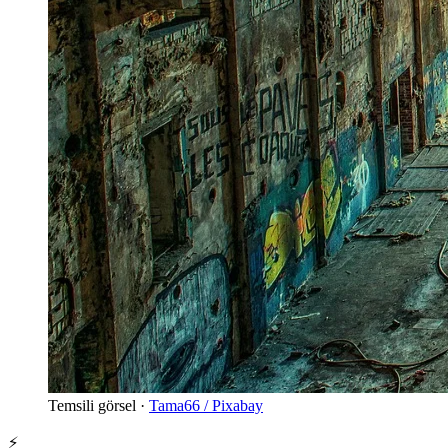
Temsili görsel ·
Tama66 / Pixabay
⚡