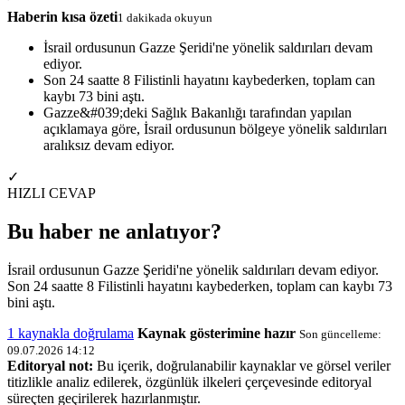
Haberin kısa özeti
1 dakikada okuyun
İsrail ordusunun Gazze Şeridi'ne yönelik saldırıları devam
ediyor.
Son 24 saatte 8 Filistinli hayatını kaybederken, toplam can
kaybı 73 bini aştı.
Gazze&#039;deki Sağlık Bakanlığı tarafından yapılan
açıklamaya göre, İsrail ordusunun bölgeye yönelik saldırıları
aralıksız devam ediyor.
✓
HIZLI CEVAP
Bu haber ne anlatıyor?
İsrail ordusunun Gazze Şeridi'ne yönelik saldırıları devam ediyor.
Son 24 saatte 8 Filistinli hayatını kaybederken, toplam can kaybı 73
bini aştı.
1 kaynakla doğrulama
Kaynak gösterimine hazır
Son güncelleme:
09.07.2026 14:12
Editoryal not:
Bu içerik, doğrulanabilir kaynaklar ve görsel veriler
titizlikle analiz edilerek, özgünlük ilkeleri çerçevesinde editoryal
süreçten geçirilerek hazırlanmıştır.