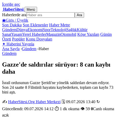
İçeriğe geç
HaberSitesi
Menü
Haberlerde ara
Ara
◉
Giriş / Üyelik
Son Dakika
Son Eklenenler
Haber Metre
Gündem
Dünya
Ekonomi
Spor
Teknoloji
Sağlık
Kültür
Sanat
Yaşam
Yerel Haberler
Magazin
Otomobil
Köşe Yazıları
Günün
Özeti
Popüler
Konu Dosyaları
✦
Haberini Yayınla
Ana Sayfa
›
Gündem
›
Haber
Gündem
Gazze'de saldırılar sürüyor: 8 can kaybı
daha
İsrail ordusunun Gazze Şeridi'ne yönelik saldırıları devam ediyor.
Son 24 saatte 8 Filistinli hayatını kaybederken, toplam can kaybı 73
bini aştı.
✍️
HaberSitesi.Org Haber Merkezi
🗓️ 09.07.2026 13:40
↻
Güncellendi: 09.07.2026 14:12
⏱️ 1 dk okuma
👁️ 59
0
Canlı okuma
açık