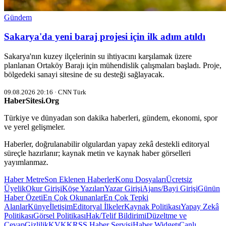
Gündem
Sakarya'da yeni baraj projesi için ilk adım atıldı
Sakarya'nın kuzey ilçelerinin su ihtiyacını karşılamak üzere
planlanan Ortaköy Barajı için mühendislik çalışmaları başladı. Proje,
bölgedeki sanayi sitesine de su desteği sağlayacak.
09.08.2026 20:16 · CNN Türk
HaberSitesi.Org
Türkiye ve dünyadan son dakika haberleri, gündem, ekonomi, spor
ve yerel gelişmeler.
Haberler, doğrulanabilir olgulardan yapay zekâ destekli editoryal
süreçle hazırlanır; kaynak metin ve kaynak haber görselleri
yayımlanmaz.
Haber Metre
Son Eklenen Haberler
Konu Dosyaları
Ücretsiz
Üyelik
Okur Girişi
Köşe Yazıları
Yazar Girişi
Ajans/Bayi Girişi
Günün
Haber Özeti
En Çok Okunanlar
En Çok Tepki
Alanlar
Künye
İletişim
Editoryal İlkeler
Kaynak Politikası
Yapay Zekâ
Politikası
Görsel Politikası
Hak/Telif Bildirimi
Düzeltme ve
Cevap
Gizlilik
KVKK
RSS Haber Servisi
Haber Widgetı
Canlı