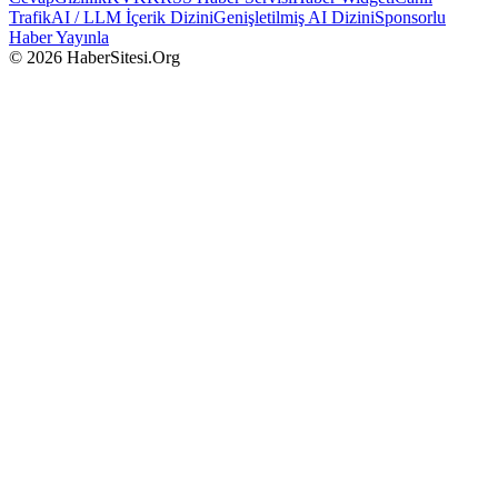
Trafik
AI / LLM İçerik Dizini
Genişletilmiş AI Dizini
Sponsorlu
Haber Yayınla
© 2026 HaberSitesi.Org