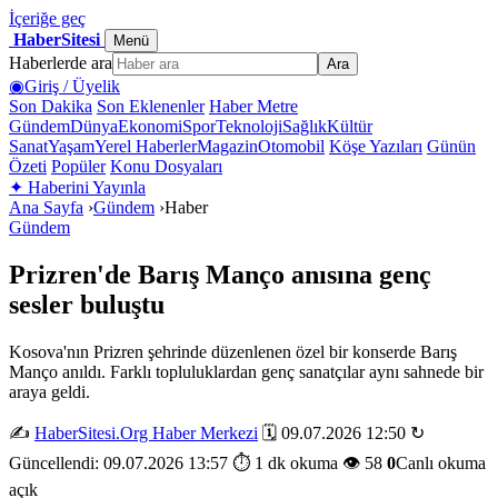
İçeriğe geç
HaberSitesi
Menü
Haberlerde ara
Ara
◉
Giriş / Üyelik
Son Dakika
Son Eklenenler
Haber Metre
Gündem
Dünya
Ekonomi
Spor
Teknoloji
Sağlık
Kültür
Sanat
Yaşam
Yerel Haberler
Magazin
Otomobil
Köşe Yazıları
Günün
Özeti
Popüler
Konu Dosyaları
✦
Haberini Yayınla
Ana Sayfa
›
Gündem
›
Haber
Gündem
Prizren'de Barış Manço anısına genç
sesler buluştu
Kosova'nın Prizren şehrinde düzenlenen özel bir konserde Barış
Manço anıldı. Farklı topluluklardan genç sanatçılar aynı sahnede bir
araya geldi.
✍️
HaberSitesi.Org Haber Merkezi
🗓️ 09.07.2026 12:50
↻
Güncellendi: 09.07.2026 13:57
⏱️ 1 dk okuma
👁️ 58
0
Canlı okuma
açık