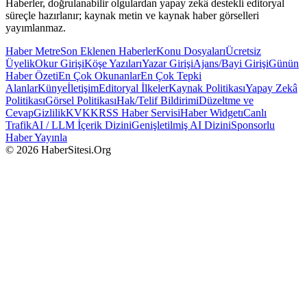
Haberler, doğrulanabilir olgulardan yapay zekâ destekli editoryal
süreçle hazırlanır; kaynak metin ve kaynak haber görselleri
yayımlanmaz.
Haber Metre
Son Eklenen Haberler
Konu Dosyaları
Ücretsiz
Üyelik
Okur Girişi
Köşe Yazıları
Yazar Girişi
Ajans/Bayi Girişi
Günün
Haber Özeti
En Çok Okunanlar
En Çok Tepki
Alanlar
Künye
İletişim
Editoryal İlkeler
Kaynak Politikası
Yapay Zekâ
Politikası
Görsel Politikası
Hak/Telif Bildirimi
Düzeltme ve
Cevap
Gizlilik
KVKK
RSS Haber Servisi
Haber Widgetı
Canlı
Trafik
AI / LLM İçerik Dizini
Genişletilmiş AI Dizini
Sponsorlu
Haber Yayınla
© 2026 HaberSitesi.Org