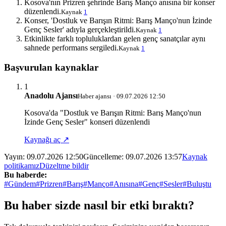
Kosova'nın Prizren şehrinde Barış Manço anısına bir konser
düzenlendi.
Kaynak
1
Konser, 'Dostluk ve Barışın Ritmi: Barış Manço'nun İzinde
Genç Sesler' adıyla gerçekleştirildi.
Kaynak
1
Etkinlikte farklı topluluklardan gelen genç sanatçılar aynı
sahnede performans sergiledi.
Kaynak
1
Başvurulan kaynaklar
1
Anadolu Ajansı
Haber ajansı · 09.07.2026 12:50
Kosova'da "Dostluk ve Barışın Ritmi: Barış Manço'nun
İzinde Genç Sesler" konseri düzenlendi
Kaynağı aç ↗
Yayın:
09.07.2026 12:50
Güncelleme:
09.07.2026 13:57
Kaynak
politikamız
Düzeltme bildir
Bu haberde:
#Gündem
#Prizren
#Barış
#Manço
#Anısına
#Genç
#Sesler
#Buluştu
Bu haber sizde nasıl bir etki bıraktı?