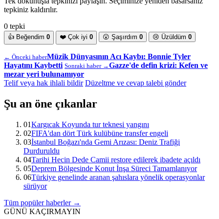
Tek dokunuşla tepkinizi paylaşın. Seçiminize yeniden basarsanız
tepkiniz kaldırılır.
0 tepki
👍
Beğendim
0
❤️
Çok iyi
0
😮
Şaşırdım
0
😢
Üzüldüm
0
Müzik Dünyasının Acı Kaybı: Bonnie Tyler
← Önceki haber
Hayatını Kaybetti
Gazze'de defin krizi: Kefen ve
Sonraki haber →
mezar yeri bulunamıyor
Telif veya hak ihlali bildir
Düzeltme ve cevap talebi gönder
Şu an öne çıkanlar
01
Kargıcak Koyunda tur teknesi yangını
02
FIFA'dan dört Türk kulübüne transfer engeli
03
İstanbul Boğazı'nda Gemi Arızası: Deniz Trafiği
Durduruldu
04
Tarihi Hecin Dede Camii restore edilerek ibadete açıldı
05
Deprem Bölgesinde Konut İnşa Süreci Tamamlanıyor
06
Türkiye genelinde aranan şahıslara yönelik operasyonlar
sürüyor
Tüm popüler haberler →
GÜNÜ KAÇIRMAYIN