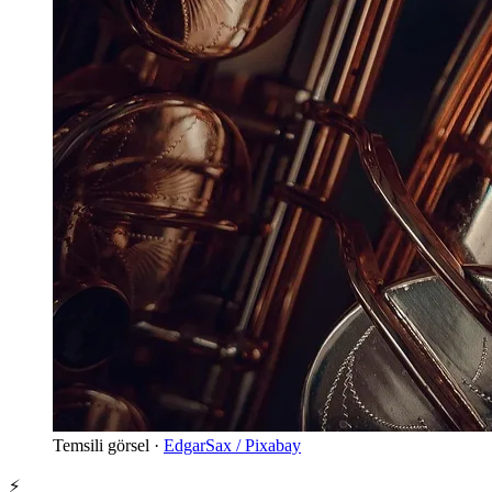
Temsili görsel ·
EdgarSax / Pixabay
⚡