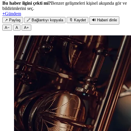
Bu haber ilgini çekti mi?
Benzer gelişmeleri kişisel akışında gör ve
bildirimlerini seç.
+
Gündem
↗
Paylaş
🔗
Bağlantıyı kopyala
🔖
Kaydet
🔊
Haberi dinle
A−
A
A+