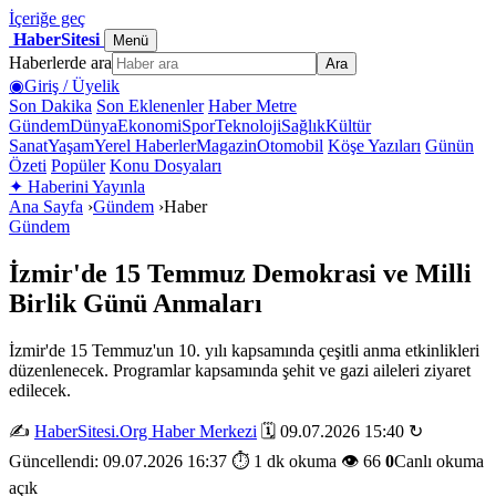
İçeriğe geç
HaberSitesi
Menü
Haberlerde ara
Ara
◉
Giriş / Üyelik
Son Dakika
Son Eklenenler
Haber Metre
Gündem
Dünya
Ekonomi
Spor
Teknoloji
Sağlık
Kültür
Sanat
Yaşam
Yerel Haberler
Magazin
Otomobil
Köşe Yazıları
Günün
Özeti
Popüler
Konu Dosyaları
✦
Haberini Yayınla
Ana Sayfa
›
Gündem
›
Haber
Gündem
İzmir'de 15 Temmuz Demokrasi ve Milli
Birlik Günü Anmaları
İzmir'de 15 Temmuz'un 10. yılı kapsamında çeşitli anma etkinlikleri
düzenlenecek. Programlar kapsamında şehit ve gazi aileleri ziyaret
edilecek.
✍️
HaberSitesi.Org Haber Merkezi
🗓️ 09.07.2026 15:40
↻
Güncellendi: 09.07.2026 16:37
⏱️ 1 dk okuma
👁️ 66
0
Canlı okuma
açık