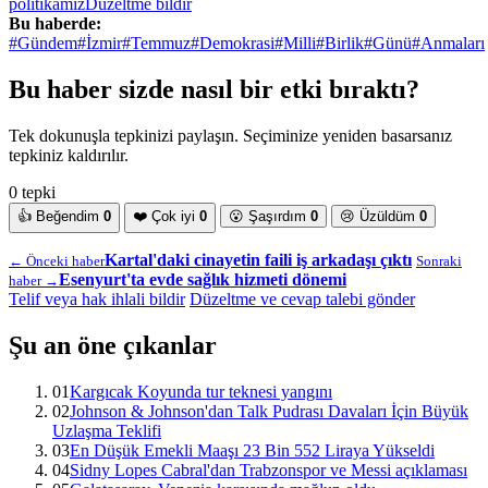
politikamız
Düzeltme bildir
Bu haberde:
#Gündem
#İzmir
#Temmuz
#Demokrasi
#Milli
#Birlik
#Günü
#Anmaları
Bu haber sizde nasıl bir etki bıraktı?
Tek dokunuşla tepkinizi paylaşın. Seçiminize yeniden basarsanız
tepkiniz kaldırılır.
0 tepki
👍
Beğendim
0
❤️
Çok iyi
0
😮
Şaşırdım
0
😢
Üzüldüm
0
Kartal'daki cinayetin faili iş arkadaşı çıktı
← Önceki haber
Sonraki
Esenyurt'ta evde sağlık hizmeti dönemi
haber →
Telif veya hak ihlali bildir
Düzeltme ve cevap talebi gönder
Şu an öne çıkanlar
01
Kargıcak Koyunda tur teknesi yangını
02
Johnson & Johnson'dan Talk Pudrası Davaları İçin Büyük
Uzlaşma Teklifi
03
En Düşük Emekli Maaşı 23 Bin 552 Liraya Yükseldi
04
Sidny Lopes Cabral'dan Trabzonspor ve Messi açıklaması