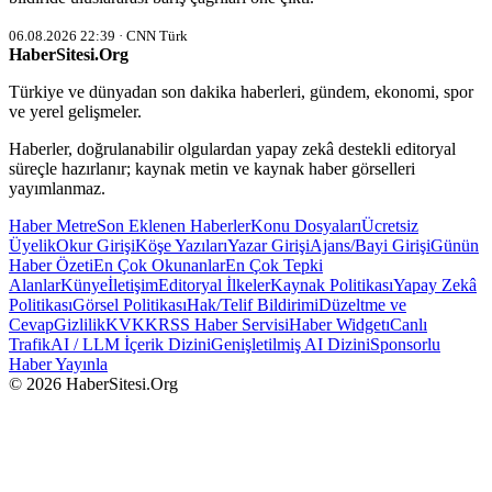
06.08.2026 22:39 · CNN Türk
HaberSitesi.Org
Türkiye ve dünyadan son dakika haberleri, gündem, ekonomi, spor
ve yerel gelişmeler.
Haberler, doğrulanabilir olgulardan yapay zekâ destekli editoryal
süreçle hazırlanır; kaynak metin ve kaynak haber görselleri
yayımlanmaz.
Haber Metre
Son Eklenen Haberler
Konu Dosyaları
Ücretsiz
Üyelik
Okur Girişi
Köşe Yazıları
Yazar Girişi
Ajans/Bayi Girişi
Günün
Haber Özeti
En Çok Okunanlar
En Çok Tepki
Alanlar
Künye
İletişim
Editoryal İlkeler
Kaynak Politikası
Yapay Zekâ
Politikası
Görsel Politikası
Hak/Telif Bildirimi
Düzeltme ve
Cevap
Gizlilik
KVKK
RSS Haber Servisi
Haber Widgetı
Canlı
Trafik
AI / LLM İçerik Dizini
Genişletilmiş AI Dizini
Sponsorlu
Haber Yayınla
© 2026 HaberSitesi.Org