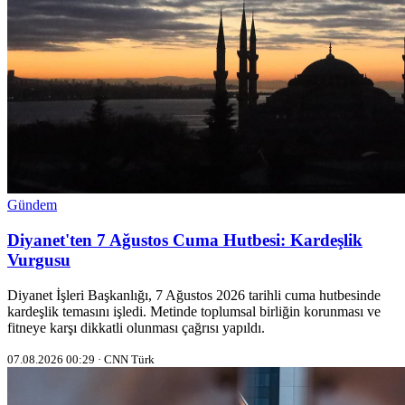
Gündem
Diyanet'ten 7 Ağustos Cuma Hutbesi: Kardeşlik
Vurgusu
Diyanet İşleri Başkanlığı, 7 Ağustos 2026 tarihli cuma hutbesinde
kardeşlik temasını işledi. Metinde toplumsal birliğin korunması ve
fitneye karşı dikkatli olunması çağrısı yapıldı.
07.08.2026 00:29 · CNN Türk