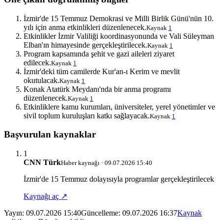
İzmir'de 15 Temmuz Demokrasi ve Milli Birlik Günü'nün 10.
yılı için anma etkinlikleri düzenlenecek.
Kaynak
1
Etkinlikler İzmir Valiliği koordinasyonunda ve Vali Süleyman
Elban'ın himayesinde gerçekleştirilecek.
Kaynak
1
Program kapsamında şehit ve gazi aileleri ziyaret
edilecek.
Kaynak
1
İzmir'deki tüm camilerde Kur'an-ı Kerim ve mevlit
okutulacak.
Kaynak
1
Konak Atatürk Meydanı'nda bir anma programı
düzenlenecek.
Kaynak
1
Etkinliklere kamu kurumları, üniversiteler, yerel yönetimler ve
sivil toplum kuruluşları katkı sağlayacak.
Kaynak
1
Başvurulan kaynaklar
1
CNN Türk
Haber kaynağı · 09.07.2026 15:40
İzmir'de 15 Temmuz dolayısıyla programlar gerçekleştirilecek
Kaynağı aç ↗
Yayın:
09.07.2026 15:40
Güncelleme:
09.07.2026 16:37
Kaynak