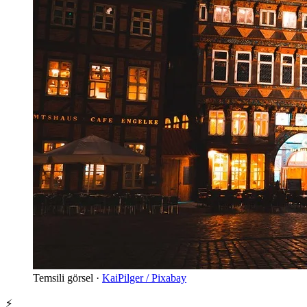
Temsili görsel ·
KaiPilger / Pixabay
⚡