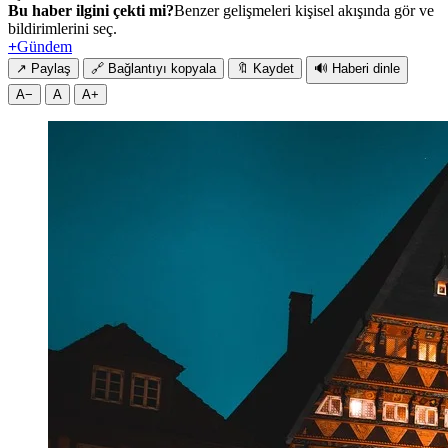
Bu haber ilgini çekti mi?
Benzer gelişmeleri kişisel akışında gör ve
bildirimlerini seç.
+
Gündem
↗
Paylaş
🔗
Bağlantıyı kopyala
🔖
Kaydet
🔊
Haberi dinle
A−
A
A+