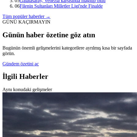
05
Galatasaray, Venezia karşısında mağlup oldu
06
Filenin Sultanları Milletler Ligi'nde Finalde
Tüm popüler haberler →
GÜNÜ KAÇIRMAYIN
Günün haber özetine göz atın
Bugünün önemli gelişmelerini kategorilere ayrılmış kısa bir sayfada
görün.
Gündem özetini aç
İlgili Haberler
Aynı konudaki gelişmeler