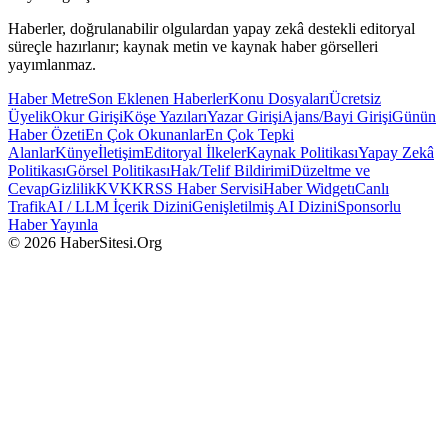
Haberler, doğrulanabilir olgulardan yapay zekâ destekli editoryal
süreçle hazırlanır; kaynak metin ve kaynak haber görselleri
yayımlanmaz.
Haber Metre
Son Eklenen Haberler
Konu Dosyaları
Ücretsiz
Üyelik
Okur Girişi
Köşe Yazıları
Yazar Girişi
Ajans/Bayi Girişi
Günün
Haber Özeti
En Çok Okunanlar
En Çok Tepki
Alanlar
Künye
İletişim
Editoryal İlkeler
Kaynak Politikası
Yapay Zekâ
Politikası
Görsel Politikası
Hak/Telif Bildirimi
Düzeltme ve
Cevap
Gizlilik
KVKK
RSS Haber Servisi
Haber Widgetı
Canlı
Trafik
AI / LLM İçerik Dizini
Genişletilmiş AI Dizini
Sponsorlu
Haber Yayınla
© 2026 HaberSitesi.Org