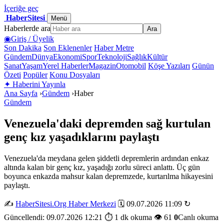
İçeriğe geç
HaberSitesi
Menü
Haberlerde ara
Ara
◉
Giriş / Üyelik
Son Dakika
Son Eklenenler
Haber Metre
Gündem
Dünya
Ekonomi
Spor
Teknoloji
Sağlık
Kültür
Sanat
Yaşam
Yerel Haberler
Magazin
Otomobil
Köşe Yazıları
Günün
Özeti
Popüler
Konu Dosyaları
✦
Haberini Yayınla
Ana Sayfa
›
Gündem
›
Haber
Gündem
Venezuela'daki depremden sağ kurtulan
genç kız yaşadıklarını paylaştı
Venezuela'da meydana gelen şiddetli depremlerin ardından enkaz
altında kalan bir genç kız, yaşadığı zorlu süreci anlattı. Üç gün
boyunca enkazda mahsur kalan depremzede, kurtarılma hikayesini
paylaştı.
✍️
HaberSitesi.Org Haber Merkezi
🗓️ 09.07.2026 11:09
↻
Güncellendi: 09.07.2026 12:21
⏱️ 1 dk okuma
👁️ 61
0
Canlı okuma