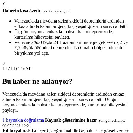
⚡
Haberin kısa özeti
1 dakikada okuyun
Venezuela'da meydana gelen şiddetli depremlerin ardından
enkaz altında kalan bir genç kız, yaşadığı zorlu süreci anlattı.
Üç gün boyunca enkazda mahsur kalan depremzede,
kurtarılma hikayesini paylaştı.
Venezuela&#039;da 24 Haziran tarihinde gerçekleşen 7,2 ve
7,5 büyüklüğündeki depremler, La Guaira bölgesinde ciddi
bir yıkıma yol açtı.
✓
HIZLI CEVAP
Bu haber ne anlatıyor?
Venezuela'da meydana gelen şiddetli depremlerin ardından enkaz
altında kalan bir genç kız, yaşadığı zorlu süreci anlattı. Üç gün
boyunca enkazda mahsur kalan depremzede, kurtarılma hikayesini
paylaştı.
1 kaynakla doğrulama
Kaynak gösterimine hazır
Son güncelleme:
09.07.2026 12:21
Editoryal not:
Bu içerik, doğrulanabilir kaynaklar ve görsel veriler