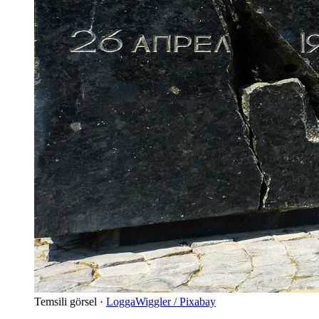
Temsili görsel ·
LoggaWiggler / Pixabay