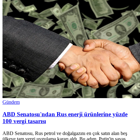
Gündem
ABD Senatosu'ndan Rus enerji ürünlerine yüzde
100 vergi tasarısı
ABD Senatosu, Rus petrol ve doğalgazını en çok satın alan beş
ülkeye tam vergi uygulama kararı aldı. Bu adım, Putin'in savaş