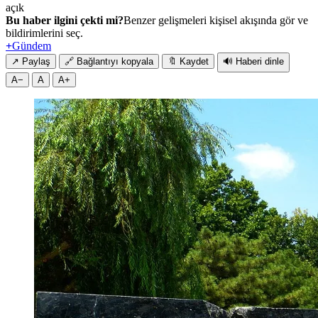
açık
Bu haber ilgini çekti mi?
Benzer gelişmeleri kişisel akışında gör ve
bildirimlerini seç.
+
Gündem
↗
Paylaş
🔗
Bağlantıyı kopyala
🔖
Kaydet
🔊
Haberi dinle
A−
A
A+