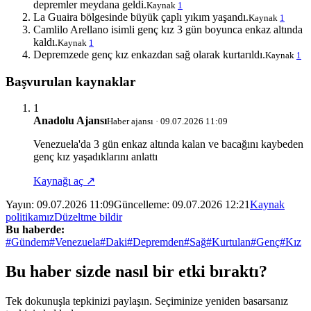
depremler meydana geldi.
Kaynak
1
La Guaira bölgesinde büyük çaplı yıkım yaşandı.
Kaynak
1
Camlilo Arellano isimli genç kız 3 gün boyunca enkaz altında
kaldı.
Kaynak
1
Depremzede genç kız enkazdan sağ olarak kurtarıldı.
Kaynak
1
Başvurulan kaynaklar
1
Anadolu Ajansı
Haber ajansı · 09.07.2026 11:09
Venezuela'da 3 gün enkaz altında kalan ve bacağını kaybeden
genç kız yaşadıklarını anlattı
Kaynağı aç ↗
Yayın:
09.07.2026 11:09
Güncelleme:
09.07.2026 12:21
Kaynak
politikamız
Düzeltme bildir
Bu haberde:
#Gündem
#Venezuela
#Daki
#Depremden
#Sağ
#Kurtulan
#Genç
#Kız
Bu haber sizde nasıl bir etki bıraktı?
Tek dokunuşla tepkinizi paylaşın. Seçiminize yeniden basarsanız