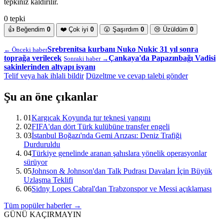
tepkiniz kaldırılır.
0 tepki
👍
Beğendim
0
❤️
Çok iyi
0
😮
Şaşırdım
0
😢
Üzüldüm
0
Srebrenitsa kurbanı Nuko Nukic 31 yıl sonra
← Önceki haber
toprağa verilecek
Çankaya'da Papazınbağı Vadisi
Sonraki haber →
sakinlerinden altyapı isyanı
Telif veya hak ihlali bildir
Düzeltme ve cevap talebi gönder
Şu an öne çıkanlar
01
Kargıcak Koyunda tur teknesi yangını
02
FIFA'dan dört Türk kulübüne transfer engeli
03
İstanbul Boğazı'nda Gemi Arızası: Deniz Trafiği
Durduruldu
04
Türkiye genelinde aranan şahıslara yönelik operasyonlar
sürüyor
05
Johnson & Johnson'dan Talk Pudrası Davaları İçin Büyük
Uzlaşma Teklifi
06
Sidny Lopes Cabral'dan Trabzonspor ve Messi açıklaması
Tüm popüler haberler →
GÜNÜ KAÇIRMAYIN