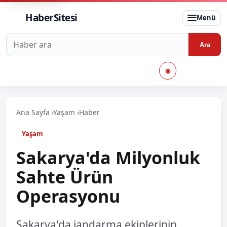
HaberSitesi
Menü
Haberlerde ara
Ara
◉
Ana Sayfa
›
Yaşam
›
Haber
Yaşam
Sakarya'da Milyonluk
Sahte Ürün
Operasyonu
Sakarya'da jandarma ekiplerinin