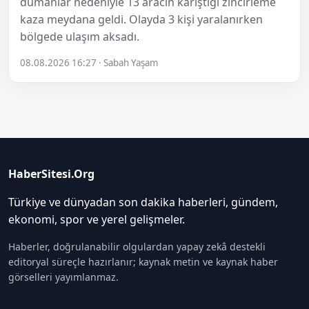
dumanlar nedeniyle 13 aracın karıştığı zincirleme
kaza meydana geldi. Olayda 3 kişi yaralanırken
bölgede ulaşım aksadı.
08.08.2026 16:27 · Sabah Yaşam
HaberSitesi.Org
Türkiye ve dünyadan son dakika haberleri, gündem,
ekonomi, spor ve yerel gelişmeler.
Haberler, doğrulanabilir olgulardan yapay zekâ destekli
editoryal süreçle hazırlanır; kaynak metin ve kaynak haber
görselleri yayımlanmaz.