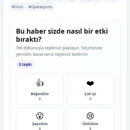
#Ürün
#Operasyonu
Bu haber sizde nasıl bir etki
bıraktı?
Tek dokunuşla tepkinizi paylaşın. Seçiminize
yeniden basarsanız tepkiniz kaldırılır.
0 tepki
👍
❤️
Beğendim
Çok iyi
0
0
😮
😢
Şaşırdım
Üzüldüm
0
0