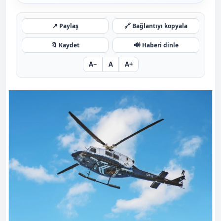
↗
🔗
Paylaş
Bağlantıyı kopyala
🔖
🔊
Kaydet
Haberi dinle
A−
A
A+