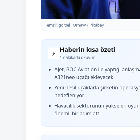
Temsili görsel ·
OrnaW / Pixabay
Haberin kısa özeti
⚡
1 dakikada okuyun
AJet, BOC Aviation ile yaptığı anlaş
A321neo uçağı ekleyecek.
Yeni nesil uçaklarla şirketin operasy
hedefleniyor.
Havacılık sektörünün yükselen oyun
önemli bir adım attı.