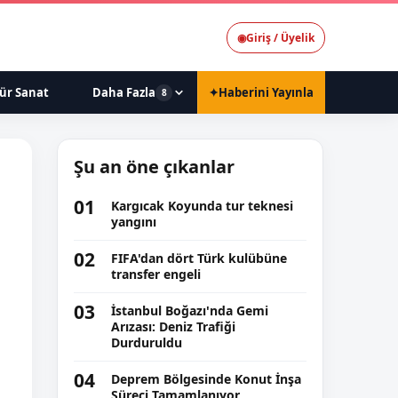
◉
Giriş / Üyelik
ür Sanat
Daha Fazla
✦
Haberini Yayınla
8
Şu an öne çıkanlar
01
Kargıcak Koyunda tur teknesi
yangını
02
FIFA'dan dört Türk kulübüne
transfer engeli
03
İstanbul Boğazı'nda Gemi
Arızası: Deniz Trafiği
Durduruldu
04
Deprem Bölgesinde Konut İnşa
Süreci Tamamlanıyor