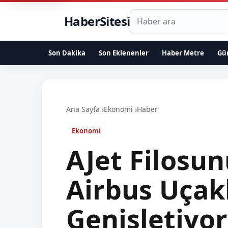
Haberlerde ara
HaberSitesi
Son Dakika
Son Eklenenler
Haber Metre
Gü
Ana Sayfa
›
Ekonomi
›
Haber
Ekonomi
AJet Filosun
Airbus Uçakl
Genişletiyor