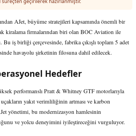
 süreçten geçirilerek hazırlanmıştır.
ndan AJet, büyüme stratejileri kapsamında önemli bir
ak kiralama firmalarından biri olan BOC Aviation ile
. Bu iş birliği çerçevesinde, fabrika çıkışlı toplam 5 adet
inde havayolu şirketinin filosuna dahil edilecek.
perasyonel Hedefler
 yüksek performanslı Pratt & Whitney GTF motorlarıyla
uçakların yakıt verimliliğinin artması ve karbon
AJet yönetimi, bu modernizasyon hamlesinin
uğunu ve yolcu deneyimini iyileştireceğini vurguluyor.