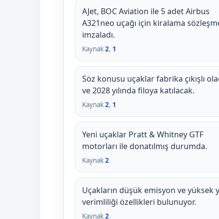
AJet, BOC Aviation ile 5 adet Airbus
A321neo uçağı için kiralama sözleşm
imzaladı.
Kaynak
2
,
1
Söz konusu uçaklar fabrika çıkışlı ol
ve 2028 yılında filoya katılacak.
Kaynak
2
,
1
Yeni uçaklar Pratt & Whitney GTF
motorları ile donatılmış durumda.
Kaynak
2
Uçakların düşük emisyon ve yüksek y
verimliliği özellikleri bulunuyor.
Kaynak
2