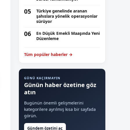
05
Türkiye genelinde aranan
şahıslara yönelik operasyonlar
sürüyor
06
En Düşük Emekli Maaşında Yeni
Düzenleme
Tüm popüler haberler →
GÜNÜ KAÇIRMAYIN
Günün haber özetine göz
atın
Bugünün önemli gelişmelerini
kategorilere ayrılmış kısa bir sayfada
görün.
Gündem özetini aç