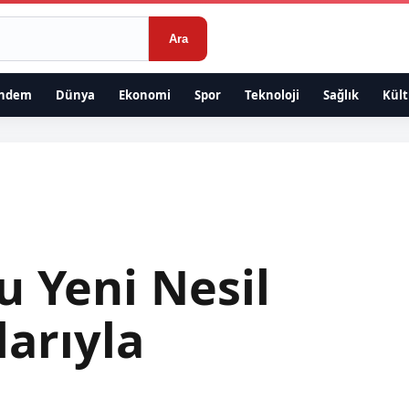
Ara
ndem
Dünya
Ekonomi
Spor
Teknoloji
Sağlık
Kült
u Yeni Nesil
arıyla