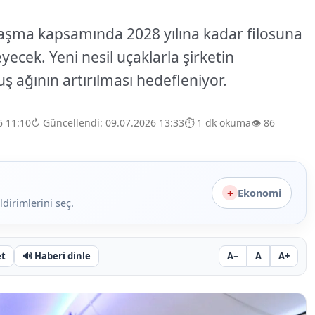
nlaşma kapsamında 2028 yılına kadar filosuna
ecek. Yeni nesil uçaklarla şirketin
ş ağının artırılması hedefleniyor.
6 11:10
↻ Güncellendi: 09.07.2026 13:33
⏱️ 1 dk okuma
👁️ 86
+
Ekonomi
ldirimlerini seç.
et
🔊
Haberi dinle
A−
A
A+