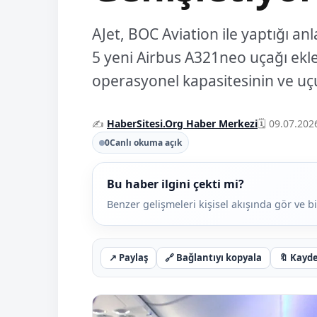
AJet, BOC Aviation ile yaptığı a
5 yeni Airbus A321neo uçağı ekley
operasyonel kapasitesinin ve uçu
✍️
HaberSitesi.Org Haber Merkezi
🗓️ 09.07.202
0
Canlı okuma açık
Bu haber ilgini çekti mi?
Benzer gelişmeleri kişisel akışında gör ve bi
↗
Paylaş
🔗
Bağlantıyı kopyala
🔖
Kayd