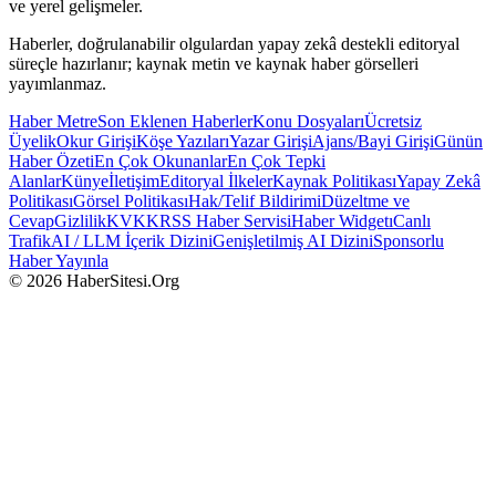
ve yerel gelişmeler.
Haberler, doğrulanabilir olgulardan yapay zekâ destekli editoryal
süreçle hazırlanır; kaynak metin ve kaynak haber görselleri
yayımlanmaz.
Haber Metre
Son Eklenen Haberler
Konu Dosyaları
Ücretsiz
Üyelik
Okur Girişi
Köşe Yazıları
Yazar Girişi
Ajans/Bayi Girişi
Günün
Haber Özeti
En Çok Okunanlar
En Çok Tepki
Alanlar
Künye
İletişim
Editoryal İlkeler
Kaynak Politikası
Yapay Zekâ
Politikası
Görsel Politikası
Hak/Telif Bildirimi
Düzeltme ve
Cevap
Gizlilik
KVKK
RSS Haber Servisi
Haber Widgetı
Canlı
Trafik
AI / LLM İçerik Dizini
Genişletilmiş AI Dizini
Sponsorlu
Haber Yayınla
© 2026 HaberSitesi.Org