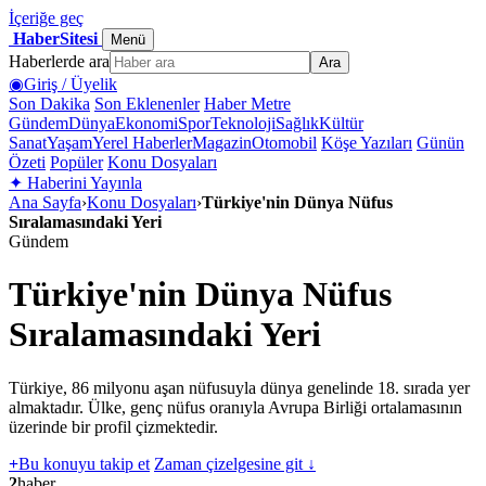
İçeriğe geç
HaberSitesi
Menü
Haberlerde ara
Ara
◉
Giriş / Üyelik
Son Dakika
Son Eklenenler
Haber Metre
Gündem
Dünya
Ekonomi
Spor
Teknoloji
Sağlık
Kültür
Sanat
Yaşam
Yerel Haberler
Magazin
Otomobil
Köşe Yazıları
Günün
Özeti
Popüler
Konu Dosyaları
✦
Haberini Yayınla
Ana Sayfa
›
Konu Dosyaları
›
Türkiye'nin Dünya Nüfus
Sıralamasındaki Yeri
Gündem
Türkiye'nin Dünya Nüfus
Sıralamasındaki Yeri
Türkiye, 86 milyonu aşan nüfusuyla dünya genelinde 18. sırada yer
almaktadır. Ülke, genç nüfus oranıyla Avrupa Birliği ortalamasının
üzerinde bir profil çizmektedir.
+
Bu konuyu takip et
Zaman çizelgesine git ↓
2
haber