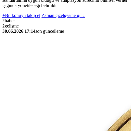
standartlarına uygun olduğu ve adaptasyon sürecinin bilimsel veriler
ışığında yönetileceği belirtildi.
+
Bu konuyu takip et
Zaman çizelgesine git ↓
2
haber
2
gelişme
30.06.2026 17:14
son güncelleme