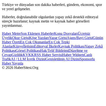
Türkiye ve dünyadan son dakika haberleri, gündem, ekonomi, spor
ve yerel gelişmeler.
Haberler, doğrulanabilir olgulardan yapay zekâ destekli editoryal
süreçle hazırlanır; kaynak metin ve kaynak haber görselleri
yayımlanmaz.
Haber Metre
Son Eklenen Haberler
Konu Dosyaları
Ücretsiz
Üyelik
Okur Girişi
Köşe Yazıları
Yazar Girişi
Ajans/Bayi Girişi
Günün
Haber Özeti
En Çok Okunanlar
En Çok Tepki
Alanlar
Künye
İletişim
Editoryal İlkeler
Kaynak Politikası
Yapay Zekâ
Politikası
Görsel Politikası
Hak/Telif Bildirimi
Düzeltme ve
Cevap
Gizlilik
KVKK
RSS Haber Servisi
Haber Widgetı
Canlı
Trafik
AI / LLM İçerik Dizini
Genişletilmiş AI Dizini
Sponsorlu
Haber Yayınla
© 2026 HaberSitesi.Org