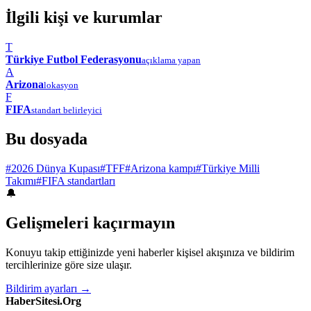
İlgili kişi ve kurumlar
T
Türkiye Futbol Federasyonu
açıklama yapan
A
Arizona
lokasyon
F
FIFA
standart belirleyici
Bu dosyada
#2026 Dünya Kupası
#TFF
#Arizona kampı
#Türkiye Milli
Takımı
#FIFA standartları
🔔
Gelişmeleri kaçırmayın
Konuyu takip ettiğinizde yeni haberler kişisel akışınıza ve bildirim
tercihlerinize göre size ulaşır.
Bildirim ayarları →
HaberSitesi.Org