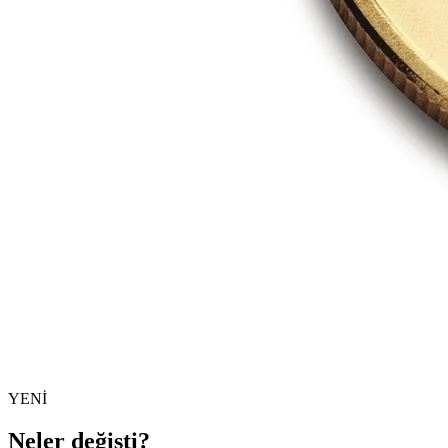
YENİ
Neler değişti?