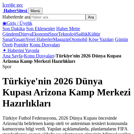
İçeriğe geç
HaberSitesi
Menü
Haberlerde ara
Ara
◉
Giriş / Üyelik
Son Dakika
Son Eklenenler
Haber Metre
Gündem
Dünya
Ekonomi
Spor
Teknoloji
Sağlık
Kültür
Sanat
Yaşam
Yerel Haberler
Magazin
Otomobil
Köşe Yazıları
Günün
Özeti
Popüler
Konu Dosyaları
✦
Haberini Yayınla
Ana Sayfa
›
Konu Dosyaları
›
Türkiye'nin 2026 Dünya Kupası
Arizona Kamp Merkezi Hazırlıkları
Spor
Türkiye'nin 2026 Dünya
Kupası Arizona Kamp Merkezi
Hazırlıkları
Türkiye Futbol Federasyonu, 2026 Dünya Kupası öncesinde
Arizona'da belirlenen kamp oteli ve antrenman tesisleri konusunda
kamuoyuna bilgi verdi. Yapılan açıklamalarda, planlamaların FIFA