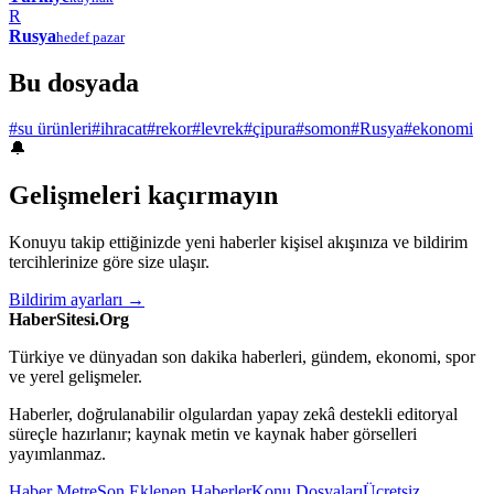
R
Rusya
hedef pazar
Bu dosyada
#su ürünleri
#ihracat
#rekor
#levrek
#çipura
#somon
#Rusya
#ekonomi
🔔
Gelişmeleri kaçırmayın
Konuyu takip ettiğinizde yeni haberler kişisel akışınıza ve bildirim
tercihlerinize göre size ulaşır.
Bildirim ayarları →
HaberSitesi.Org
Türkiye ve dünyadan son dakika haberleri, gündem, ekonomi, spor
ve yerel gelişmeler.
Haberler, doğrulanabilir olgulardan yapay zekâ destekli editoryal
süreçle hazırlanır; kaynak metin ve kaynak haber görselleri
yayımlanmaz.
Haber Metre
Son Eklenen Haberler
Konu Dosyaları
Ücretsiz