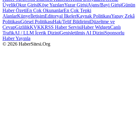
Üyelik
Okur Girişi
Köşe Yazıları
Yazar Girişi
Ajans/Bayi Girişi
Günün
Haber Özeti
En Çok Okunanlar
En Çok Tepki
Alanlar
Künye
İletişim
Editoryal İlkeler
Kaynak Politikası
Yapay Zekâ
Politikası
Görsel Politikası
Hak/Telif Bildirimi
Düzeltme ve
Cevap
Gizlilik
KVKK
RSS Haber Servisi
Haber Widgetı
Canlı
Trafik
AI / LLM İçerik Dizini
Genişletilmiş AI Dizini
Sponsorlu
Haber Yayınla
© 2026 HaberSitesi.Org