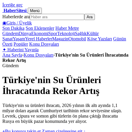
İçeriğe geç
HaberSitesi
Menü
Haberlerde ara
Ara
◉
Giriş / Üyelik
Son Dakika
Son Eklenenler
Haber Metre
Gündem
Dünya
Ekonomi
Spor
Teknoloji
Sağlık
Kültür
Sanat
Yaşam
Yerel Haberler
Magazin
Otomobil
Köşe Yazıları
Günün
Özeti
Popüler
Konu Dosyaları
✦
Haberini Yayınla
Ana Sayfa
›
Konu Dosyaları
›
Türkiye'nin Su Ürünleri İhracatında
Rekor Artış
Gündem
Türkiye'nin Su Ürünleri
İhracatında Rekor Artış
Türkiye'nin su ürünleri ihracatı, 2026 yılının ilk altı ayında 1,1
milyar doları aşarak Cumhuriyet tarihinin rekor seviyesine ulaştı.
Levrek, çipura ve somon gibi türlerin ön plana çıktığı ihracatta
Rusya en büyük pazar konumunda yer alıyor.
+
Bu konuyu takip et
Zaman çizelgesine git ↓