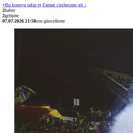
+
Bu konuyu takip et
Zaman çizelgesine git ↓
2
haber
2
gelişme
07.07.2026 21:58
son güncelleme