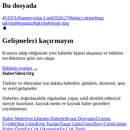
Bu dosyada
#UEFA
#Şampiyonlar Ligi
#2026/27
#birinci eleme
#maç
takvimi
#temmuz
#takvim
#eleme turu
🔔
Gelişmeleri kaçırmayın
Konuyu takip ettiğinizde yeni haberler kişisel akışınıza ve bildirim
tercihlerinize göre size ulaşır.
Bildirim ayarları →
HaberSitesi.Org
Türkiye ve dünyadan son dakika haberleri, gündem, ekonomi, spor
ve yerel gelişmeler.
Haberler, doğrulanabilir olgulardan yapay zekâ destekli editoryal
süreçle hazırlanır; kaynak metin ve kaynak haber görselleri
yayımlanmaz.
Haber Metre
Son Eklenen Haberler
Konu Dosyaları
Ücretsiz
Üyelik
Okur Girişi
Köşe Yazıları
Yazar Girişi
Ajans/Bayi Girişi
Günün
Haber Özeti
En Çok Okunanlar
En Çok Tepki