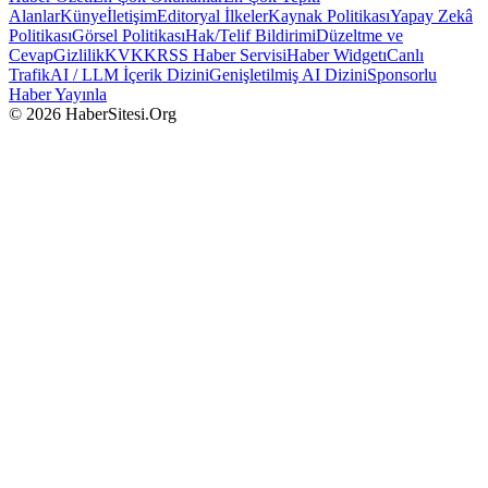
Alanlar
Künye
İletişim
Editoryal İlkeler
Kaynak Politikası
Yapay Zekâ
Politikası
Görsel Politikası
Hak/Telif Bildirimi
Düzeltme ve
Cevap
Gizlilik
KVKK
RSS Haber Servisi
Haber Widgetı
Canlı
Trafik
AI / LLM İçerik Dizini
Genişletilmiş AI Dizini
Sponsorlu
Haber Yayınla
© 2026 HaberSitesi.Org