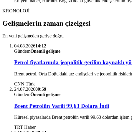
En yeni haber, Hürmüz Boğazı'ndaki güvenlik endişelerinin fiyatla
KRONOLOJİ
Gelişmelerin zaman çizelgesi
En yeni gelişmeden geriye doğru
04.08.2026
14:12
Gündem
Önemli gelişme
Petrol fiyatlarında jeopolitik gerilim kaynaklı yü
Brent petrol, Orta Doğu'daki arz endişeleri ve jeopolitik riskler
CNN Türk
24.07.2026
09:59
Gündem
Önemli gelişme
Brent Petrolün Varili 99,63 Dolara İndi
Küresel piyasalarda Brent petrolün varili 99,63 dolardan işlem
TRT Haber