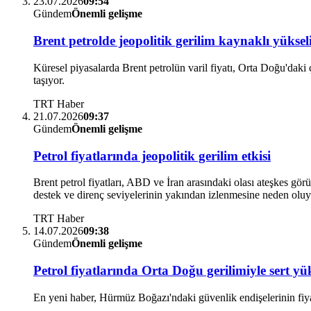
23.07.2026
09:54
Gündem
Önemli gelişme
Brent petrolde jeopolitik gerilim kaynaklı yüksel
Küresel piyasalarda Brent petrolün varil fiyatı, Orta Doğu'daki 
taşıyor.
TRT Haber
21.07.2026
09:37
Gündem
Önemli gelişme
Petrol fiyatlarında jeopolitik gerilim etkisi
Brent petrol fiyatları, ABD ve İran arasındaki olası ateşkes görü
destek ve direnç seviyelerinin yakından izlenmesine neden oluy
TRT Haber
14.07.2026
09:38
Gündem
Önemli gelişme
Petrol fiyatlarında Orta Doğu gerilimiyle sert yük
En yeni haber, Hürmüz Boğazı'ndaki güvenlik endişelerinin fiyatla