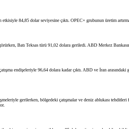
in etkisiyle 84,85 dolar seviyesine çıktı. OPEC+ grubunun üretim artırma 
 görürken, Batı Teksas türü 91,02 dolara geriledi. ABD Merkez Bankasını
çatışma endişeleriyle 96,64 dolara kadar çıktı. ABD ve İran arasındaki ge
şmeleriyle gerilerken, bölgedeki çatışmalar ve deniz ablukası tehditleri 
or.