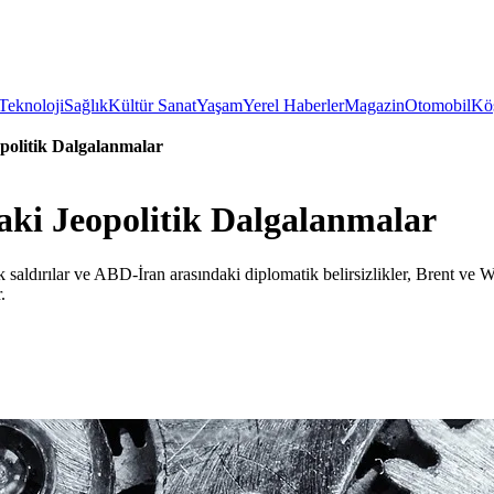
Teknoloji
Sağlık
Kültür Sanat
Yaşam
Yerel Haberler
Magazin
Otomobil
Köş
politik Dalgalanmalar
aki Jeopolitik Dalgalanmalar
 saldırılar ve ABD-İran arasındaki diplomatik belirsizlikler, Brent ve WTI
.