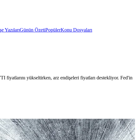
e Yazıları
Günün Özeti
Popüler
Konu Dosyaları
 fiyatlarını yükseltirken, arz endişeleri fiyatları destekliyor. Fed'in