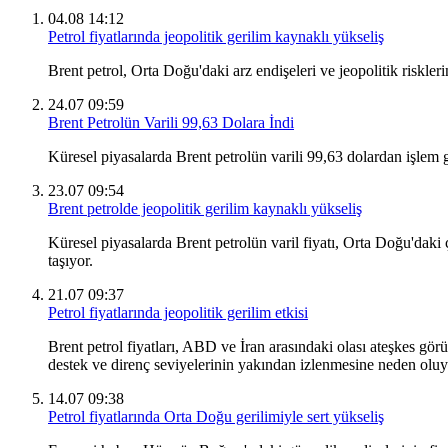
04.08 14:12
Petrol fiyatlarında jeopolitik gerilim kaynaklı yükseliş
Brent petrol, Orta Doğu'daki arz endişeleri ve jeopolitik riskler
24.07 09:59
Brent Petrolün Varili 99,63 Dolara İndi
Küresel piyasalarda Brent petrolün varili 99,63 dolardan işlem
23.07 09:54
Brent petrolde jeopolitik gerilim kaynaklı yükseliş
Küresel piyasalarda Brent petrolün varil fiyatı, Orta Doğu'daki 
taşıyor.
21.07 09:37
Petrol fiyatlarında jeopolitik gerilim etkisi
Brent petrol fiyatları, ABD ve İran arasındaki olası ateşkes görü
destek ve direnç seviyelerinin yakından izlenmesine neden oluy
14.07 09:38
Petrol fiyatlarında Orta Doğu gerilimiyle sert yükseliş