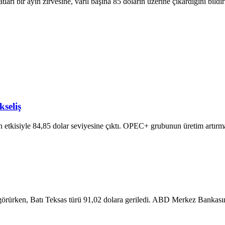
rı bir ayın zirvesine, varil başına 85 doların üzerine çıkardığını bildir
kseliş
in etkisiyle 84,85 dolar seviyesine çıktı. OPEC+ grubunun üretim artırma 
 görürken, Batı Teksas türü 91,02 dolara geriledi. ABD Merkez Bankasını