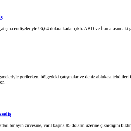
iş
çatışma endişeleriyle 96,64 dolara kadar çıktı. ABD ve İran arasındaki ge
şmeleriyle gerilerken, bölgedeki çatışmalar ve deniz ablukası tehditleri 
or.
seliş
rı bir ayın zirvesine, varil başına 85 doların üzerine çıkardığını bildir