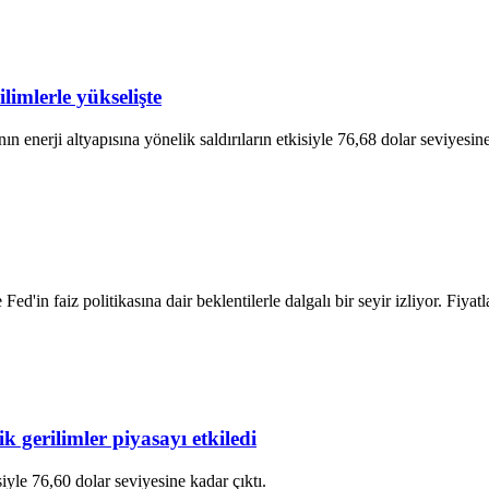
ilimlerle yükselişte
ın enerji altyapısına yönelik saldırıların etkisiyle 76,68 dolar seviyesin
Fed'in faiz politikasına dair beklentilerle dalgalı bir seyir izliyor. Fiya
ik gerilimler piyasayı etkiledi
isiyle 76,60 dolar seviyesine kadar çıktı.