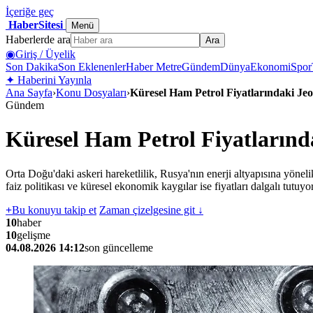
İçeriğe geç
HaberSitesi
Menü
Haberlerde ara
Ara
◉
Giriş / Üyelik
Son Dakika
Son Eklenenler
Haber Metre
Gündem
Dünya
Ekonomi
Spor
✦
Haberini Yayınla
Ana Sayfa
›
Konu Dosyaları
›
Küresel Ham Petrol Fiyatlarındaki Jeo
Gündem
Küresel Ham Petrol Fiyatlarınd
Orta Doğu'daki askeri hareketlilik, Rusya'nın enerji altyapısına yönelik
faiz politikası ve küresel ekonomik kaygılar ise fiyatları dalgalı tutuyor
+
Bu konuyu takip et
Zaman çizelgesine git ↓
10
haber
10
gelişme
04.08.2026 14:12
son güncelleme