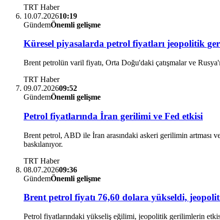
TRT Haber
10.07.2026
10:19
Gündem
Önemli gelişme
Küresel piyasalarda petrol fiyatları jeopolitik ger
Brent petrolün varil fiyatı, Orta Doğu'daki çatışmalar ve Rusya'n
TRT Haber
09.07.2026
09:52
Gündem
Önemli gelişme
Petrol fiyatlarında İran gerilimi ve Fed etkisi
Brent petrol, ABD ile İran arasındaki askeri gerilimin artması ve 
baskılanıyor.
TRT Haber
08.07.2026
09:36
Gündem
Önemli gelişme
Brent petrol fiyatı 76,60 dolara yükseldi, jeopolit
Petrol fiyatlarındaki yükseliş eğilimi, jeopolitik gerilimlerin etk