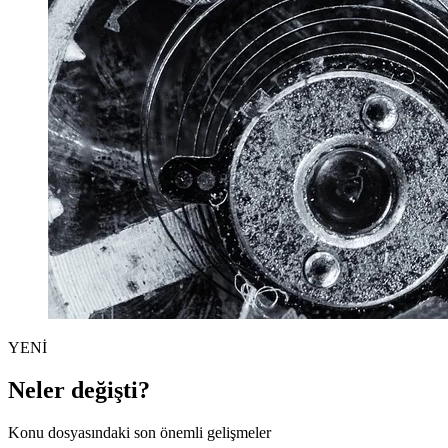
YENİ
Neler değişti?
Konu dosyasındaki son önemli gelişmeler