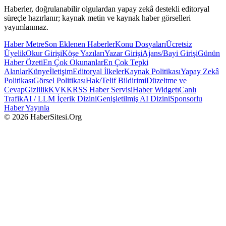
Haberler, doğrulanabilir olgulardan yapay zekâ destekli editoryal
süreçle hazırlanır; kaynak metin ve kaynak haber görselleri
yayımlanmaz.
Haber Metre
Son Eklenen Haberler
Konu Dosyaları
Ücretsiz
Üyelik
Okur Girişi
Köşe Yazıları
Yazar Girişi
Ajans/Bayi Girişi
Günün
Haber Özeti
En Çok Okunanlar
En Çok Tepki
Alanlar
Künye
İletişim
Editoryal İlkeler
Kaynak Politikası
Yapay Zekâ
Politikası
Görsel Politikası
Hak/Telif Bildirimi
Düzeltme ve
Cevap
Gizlilik
KVKK
RSS Haber Servisi
Haber Widgetı
Canlı
Trafik
AI / LLM İçerik Dizini
Genişletilmiş AI Dizini
Sponsorlu
Haber Yayınla
© 2026 HaberSitesi.Org