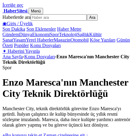
İçeriğe geç
HaberSitesi
Menü
Haberlerde ara
Ara
◉
Giriş / Üyelik
Son Dakika
Son Eklenenler
Haber Metre
Gündem
Dünya
Ekonomi
Spor
Teknoloji
Sağlık
Kültür
Sanat
Yaşam
Yerel Haberler
Magazin
Otomobil
Köşe Yazıları
Günün
Özeti
Popüler
Konu Dosyaları
✦
Haberini Yayınla
Ana Sayfa
›
Konu Dosyaları
›
Enzo Maresca'nın Manchester City
Teknik Direktörlüğü
Spor
Enzo Maresca'nın Manchester
City Teknik Direktörlüğü
Manchester City, teknik direktörlük görevine Enzo Maresca'yı
getirdi. İtalyan çalıştırıcı ile kulüp bünyesinde üç yıllık resmi
sözleşme imzalandı. Maresca, daha önce kulüpte yardımcı antrenör
olarak görev yapmış ve bu göreve üçüncü kez dönüyor.
+
Bu konuyu takip et
Zaman çizelgesine git ↓