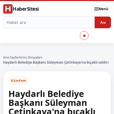
HaberSitesi
Menü
Haberlerde ara
Ara
◉
Ana Sayfa
›
Konu Dosyaları
›
Haydarlı Belediye Başkanı Süleyman Çetinkaya'na bıçaklı saldırı
Gündem
Haydarlı Belediye
Başkanı Süleyman
Çetinkaya'na bıçaklı