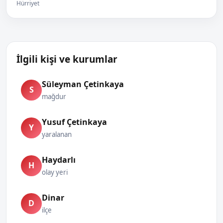
Hürriyet
İlgili kişi ve kurumlar
Süleyman Çetinkaya
S
mağdur
Yusuf Çetinkaya
Y
yaralanan
Haydarlı
H
olay yeri
Dinar
D
ilçe