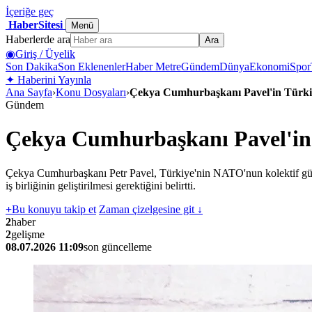
İçeriğe geç
HaberSitesi
Menü
Haberlerde ara
Ara
◉
Giriş / Üyelik
Son Dakika
Son Eklenenler
Haber Metre
Gündem
Dünya
Ekonomi
Spor
✦
Haberini Yayınla
Ana Sayfa
›
Konu Dosyaları
›
Çekya Cumhurbaşkanı Pavel'in Türkiy
Gündem
Çekya Cumhurbaşkanı Pavel'in T
Çekya Cumhurbaşkanı Petr Pavel, Türkiye'nin NATO'nun kolektif güvenl
iş birliğinin geliştirilmesi gerektiğini belirtti.
+
Bu konuyu takip et
Zaman çizelgesine git ↓
2
haber
2
gelişme
08.07.2026 11:09
son güncelleme