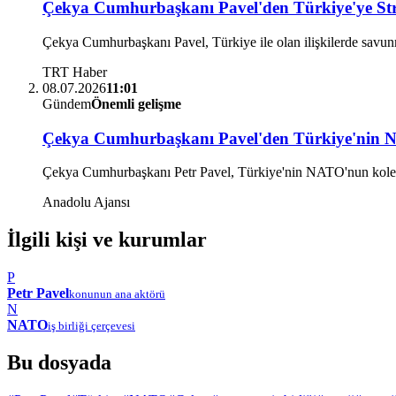
Çekya Cumhurbaşkanı Pavel'den Türkiye'ye Str
Çekya Cumhurbaşkanı Pavel, Türkiye ile olan ilişkilerde savunma
TRT Haber
08.07.2026
11:01
Gündem
Önemli gelişme
Çekya Cumhurbaşkanı Pavel'den Türkiye'nin 
Çekya Cumhurbaşkanı Petr Pavel, Türkiye'nin NATO'nun kolektif g
Anadolu Ajansı
İlgili kişi ve kurumlar
P
Petr Pavel
konunun ana aktörü
N
NATO
iş birliği çerçevesi
Bu dosyada