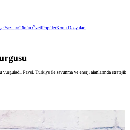
e Yazıları
Günün Özeti
Popüler
Konu Dosyaları
Vurgusu
urguladı. Pavel, Türkiye ile savunma ve enerji alanlarında stratejik