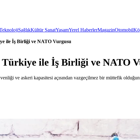
Teknoloji
Sağlık
Kültür Sanat
Yaşam
Yerel Haberler
Magazin
Otomobil
Köş
e ile İş Birliği ve NATO Vurgusu
ürkiye ile İş Birliği ve NATO 
iği ve askeri kapasitesi açısından vazgeçilmez bir müttefik olduğunu v