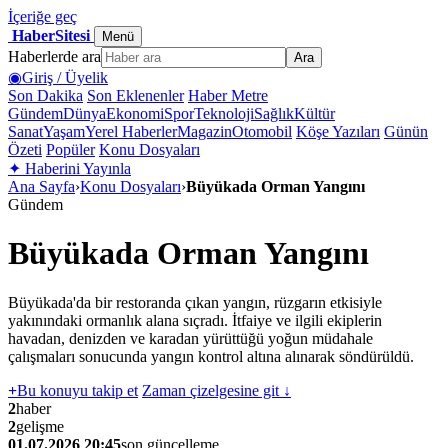
İçeriğe geç
HaberSitesi
Menü
Haberlerde ara
Ara
◉
Giriş / Üyelik
Son Dakika
Son Eklenenler
Haber Metre
Gündem
Dünya
Ekonomi
Spor
Teknoloji
Sağlık
Kültür
Sanat
Yaşam
Yerel Haberler
Magazin
Otomobil
Köşe Yazıları
Günün
Özeti
Popüler
Konu Dosyaları
✦
Haberini Yayınla
Ana Sayfa
›
Konu Dosyaları
›
Büyükada Orman Yangını
Gündem
Büyükada Orman Yangını
Büyükada'da bir restoranda çıkan yangın, rüzgarın etkisiyle
yakınındaki ormanlık alana sıçradı. İtfaiye ve ilgili ekiplerin
havadan, denizden ve karadan yürüttüğü yoğun müdahale
çalışmaları sonucunda yangın kontrol altına alınarak söndürüldü.
+
Bu konuyu takip et
Zaman çizelgesine git ↓
2
haber
2
gelişme
01.07.2026 20:45
son güncelleme