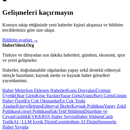
🔔
Gelişmeleri kaçırmayın
Konuyu takip ettiğinizde yeni haberler kişisel akışınıza ve bildirim
tercihlerinize göre size ulaşır.
Bildirim ayarları →
HaberSitesi.Org
Türkiye ve dünyadan son dakika haberleri, gündem, ekonomi, spor
ve yerel gelişmeler.
Haberler, doğrulanabilir olgulardan yapay zekâ destekli editoryal
süreçle hazırlanır; kaynak metin ve kaynak haber görselleri
yayımlanmaz.
Haber Metre
Son Eklenen Haberler
Konu Dosyaları
Ücretsiz
Üyelik
Okur Girişi
Köşe Yazıları
Yazar Girişi
Ajans/Bayi Girişi
Günün
Haber Özeti
En Çok Okunanlar
En Çok Tepki
Alanlar
Künye
İletişim
Editoryal İlkeler
Kaynak Politikası
Yapay Zekâ
Politikası
Görsel Politikası
Hak/Telif Bildirimi
Düzeltme ve
Cevap
Gizlilik
KVKK
RSS Haber Servisi
Haber Widgetı
Canlı
Trafik
AI / LLM İçerik Dizini
Genişletilmiş AI Dizini
Sponsorlu
Haber Yayınla