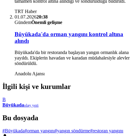
tamamen kontrol altına alındığı ve söndürüldüğü bildirildi.
TRT Haber
01.07.2026
20:38
Gündem
Önemli gelişme
Büyükada'da orman yangını kontrol altına
alındı
Büyükada'da bir restoranda başlayan yangın ormanlık alana
yayıldı. Ekiplerin havadan ve karadan müdahalesiyle alevler
söndürüldü.
Anadolu Ajansı
İlgili kişi ve kurumlar
B
Büyükada
olay yeri
Bu dosyada
#Büyükada
#orman yangını
#yangın söndürme
#restoran yangını