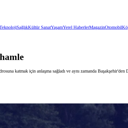
Teknoloji
Sağlık
Kültür Sanat
Yaşam
Yerel Haberler
Magazin
Otomobil
Köş
e hamle
adrosuna katmak için anlaşma sağladı ve aynı zamanda Başakşehir'den 