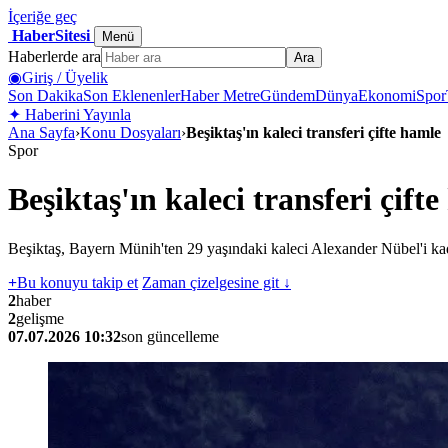
İçeriğe geç
HaberSitesi
Menü
Haberlerde ara
Ara
◉
Giriş / Üyelik
Son Dakika
Son Eklenenler
Haber Metre
Gündem
Dünya
Ekonomi
Spor
✦
Haberini Yayınla
Ana Sayfa
›
Konu Dosyaları
›
Beşiktaş'ın kaleci transferi çifte hamle
Spor
Beşiktaş'ın kaleci transferi çift
Beşiktaş, Bayern Münih'ten 29 yaşındaki kaleci Alexander Nübel'i k
+
Bu konuyu takip et
Zaman çizelgesine git ↓
2
haber
2
gelişme
07.07.2026 10:32
son güncelleme