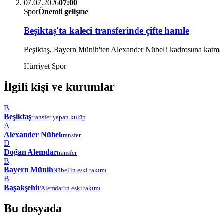
07.07.2026
07:00
Spor
Önemli gelişme
Beşiktaş'ta kaleci transferinde çifte hamle
Beşiktaş, Bayern Münih'ten Alexander Nübel'i kadrosuna katmak 
Hürriyet Spor
İlgili kişi ve kurumlar
B
Beşiktaş
transfer yapan kulüp
A
Alexander Nübel
transfer
D
Doğan Alemdar
transfer
B
Bayern Münih
Nübel'in eski takımı
B
Başakşehir
Alemdar'ın eski takımı
Bu dosyada