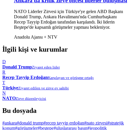
Ankara'da kritik zirve öncesi liderler buluşması
NATO Liderler Zirvesi için Türkiye'ye gelen ABD Başkanı
Donald Trump, Ankara Havalimanı'nda Cumhurbaşkanı
Recep Tayyip Erdoğan tarafından karşılandı. İki liderin
Beştepe'de kapsamlı görüşmeler yapması bekleniyor.
Anadolu Ajansı + NTV
İlgili kişi ve kurumlar
D
Donald Trump
Ziyaret eden lider
R
Recep Tayyip Erdoğan
Karşılayan ve görüşme ortağı
T
Türkiye
Ziyaret edilen ve zirve ev sahibi
N
NATO
Zirve düzenleyicisi
Bu dosyada
#ankara
#donald trump
#recep tayyip erdoğan
#nato zirvesi
#stratejik
konum
#görüşmeler
#beştepe
#uluslararası basın
#jeopolitik