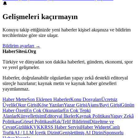
🔔
Gelişmeleri kaçırmayın
Konuyu takip ettiğinizde yeni haberler kişisel akışınıza ve bildirim
tercihlerinize göre size ulaşır.
Bildirim ayarları →
HaberSitesi.Org
Türkiye ve dünyadan son dakika haberleri, gündem, ekonomi, spor
ve yerel gelişmeler.
Haberler, doğrulanabilir olgulardan yapay zekâ destekli editoryal
süreçle hazırlanır; kaynak metin ve kaynak haber görselleri
yayımlanmaz.
Haber Metre
Son Eklenen Haberler
Konu Dosyaları
Ücretsiz
Üyelik
Okur Girişi
Köşe Yazıları
Yazar Girişi
Ajans/Bayi Girişi
Günün
Haber Özeti
En Çok Okunanlar
En Çok Tepki
Alanlar
Künye
İletişim
Editoryal İlkeler
Kaynak Politikası
Yapay Zekâ
Politikası
Görsel Politikası
Hak/Telif Bildirimi
Düzeltme ve
Cevap
Gizlilik
KVKK
RSS Haber Servisi
Haber Widgetı
Canlı
Trafik
AI / LLM İçerik Dizini
Genişletilmiş AI Dizini
Sponsorlu