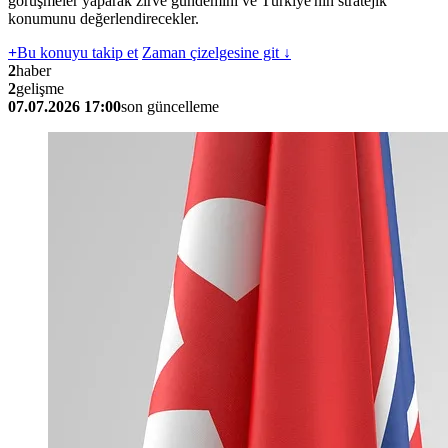
görüşmeler yaparak zirve gündemini ve Türkiye'nin stratejik
konumunu değerlendirecekler.
+
Bu konuyu takip et
Zaman çizelgesine git ↓
2
haber
2
gelişme
07.07.2026 17:00
son güncelleme