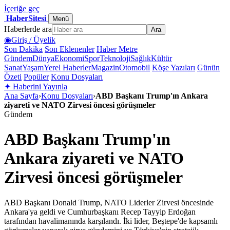
İçeriğe geç
HaberSitesi
Menü
Haberlerde ara
Ara
◉
Giriş / Üyelik
Son Dakika
Son Eklenenler
Haber Metre
Gündem
Dünya
Ekonomi
Spor
Teknoloji
Sağlık
Kültür
Sanat
Yaşam
Yerel Haberler
Magazin
Otomobil
Köşe Yazıları
Günün
Özeti
Popüler
Konu Dosyaları
✦
Haberini Yayınla
Ana Sayfa
›
Konu Dosyaları
›
ABD Başkanı Trump'ın Ankara
ziyareti ve NATO Zirvesi öncesi görüşmeler
Gündem
ABD Başkanı Trump'ın
Ankara ziyareti ve NATO
Zirvesi öncesi görüşmeler
ABD Başkanı Donald Trump, NATO Liderler Zirvesi öncesinde
Ankara'ya geldi ve Cumhurbaşkanı Recep Tayyip Erdoğan
tarafından havalimanında karşılandı. İki lider, Beştepe'de kapsamlı