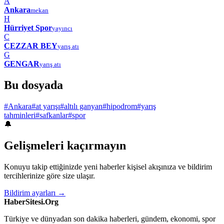
A
Ankara
mekan
H
Hürriyet Spor
yayıncı
C
CEZZAR BEY
yarış atı
G
GENGAR
yarış atı
Bu dosyada
#Ankara
#at yarışı
#altılı ganyan
#hipodrom
#yarış
tahminleri
#safkanlar
#spor
🔔
Gelişmeleri kaçırmayın
Konuyu takip ettiğinizde yeni haberler kişisel akışınıza ve bildirim
tercihlerinize göre size ulaşır.
Bildirim ayarları →
HaberSitesi.Org
Türkiye ve dünyadan son dakika haberleri, gündem, ekonomi, spor