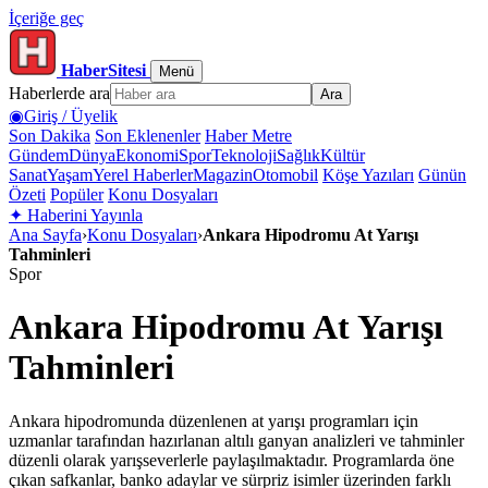
İçeriğe geç
HaberSitesi
Menü
Haberlerde ara
Ara
◉
Giriş / Üyelik
Son Dakika
Son Eklenenler
Haber Metre
Gündem
Dünya
Ekonomi
Spor
Teknoloji
Sağlık
Kültür
Sanat
Yaşam
Yerel Haberler
Magazin
Otomobil
Köşe Yazıları
Günün
Özeti
Popüler
Konu Dosyaları
✦
Haberini Yayınla
Ana Sayfa
›
Konu Dosyaları
›
Ankara Hipodromu At Yarışı
Tahminleri
Spor
Ankara Hipodromu At Yarışı
Tahminleri
Ankara hipodromunda düzenlenen at yarışı programları için
uzmanlar tarafından hazırlanan altılı ganyan analizleri ve tahminler
düzenli olarak yarışseverlerle paylaşılmaktadır. Programlarda öne
çıkan safkanlar, banko adaylar ve sürpriz isimler üzerinden farklı