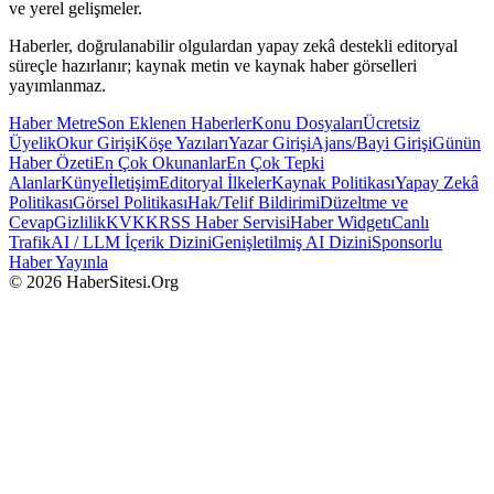
ve yerel gelişmeler.
Haberler, doğrulanabilir olgulardan yapay zekâ destekli editoryal
süreçle hazırlanır; kaynak metin ve kaynak haber görselleri
yayımlanmaz.
Haber Metre
Son Eklenen Haberler
Konu Dosyaları
Ücretsiz
Üyelik
Okur Girişi
Köşe Yazıları
Yazar Girişi
Ajans/Bayi Girişi
Günün
Haber Özeti
En Çok Okunanlar
En Çok Tepki
Alanlar
Künye
İletişim
Editoryal İlkeler
Kaynak Politikası
Yapay Zekâ
Politikası
Görsel Politikası
Hak/Telif Bildirimi
Düzeltme ve
Cevap
Gizlilik
KVKK
RSS Haber Servisi
Haber Widgetı
Canlı
Trafik
AI / LLM İçerik Dizini
Genişletilmiş AI Dizini
Sponsorlu
Haber Yayınla
© 2026 HaberSitesi.Org