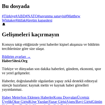
Bu dosyada
#Türkiye
#ABD
#NATO
#savunma sanayisi
#Matthew
Whitaker
#ittifak
#üretim kapasitesi
🔔
Gelişmeleri kaçırmayın
Konuyu takip ettiğinizde yeni haberler kişisel akışınıza ve bildirim
tercihlerinize göre size ulaşır.
Bildirim ayarları →
HaberSitesi.Org
Türkiye ve dünyadan son dakika haberleri, gündem, ekonomi, spor
ve yerel gelişmeler.
Haberler, doğrulanabilir olgulardan yapay zekâ destekli editoryal
süreçle hazırlanır; kaynak metin ve kaynak haber görselleri
yayımlanmaz.
Haber Metre
Son Eklenen Haberler
Konu Dosyaları
Ücretsiz
Üyelik
Okur Girişi
Köşe Yazıları
Yazar Girişi
Ajans/Bayi Girişi
Günün