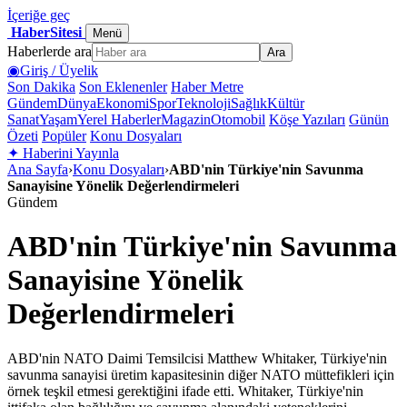
İçeriğe geç
HaberSitesi
Menü
Haberlerde ara
Ara
◉
Giriş / Üyelik
Son Dakika
Son Eklenenler
Haber Metre
Gündem
Dünya
Ekonomi
Spor
Teknoloji
Sağlık
Kültür
Sanat
Yaşam
Yerel Haberler
Magazin
Otomobil
Köşe Yazıları
Günün
Özeti
Popüler
Konu Dosyaları
✦
Haberini Yayınla
Ana Sayfa
›
Konu Dosyaları
›
ABD'nin Türkiye'nin Savunma
Sanayisine Yönelik Değerlendirmeleri
Gündem
ABD'nin Türkiye'nin Savunma
Sanayisine Yönelik
Değerlendirmeleri
ABD'nin NATO Daimi Temsilcisi Matthew Whitaker, Türkiye'nin
savunma sanayisi üretim kapasitesinin diğer NATO müttefikleri için
örnek teşkil etmesi gerektiğini ifade etti. Whitaker, Türkiye'nin