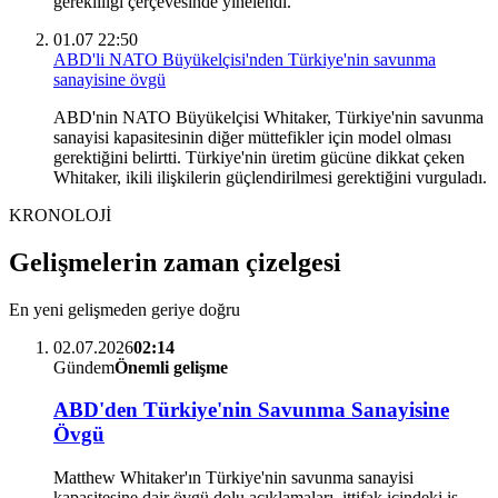
gerekliliği çerçevesinde yinelendi.
01.07 22:50
ABD'li NATO Büyükelçisi'nden Türkiye'nin savunma
sanayisine övgü
ABD'nin NATO Büyükelçisi Whitaker, Türkiye'nin savunma
sanayisi kapasitesinin diğer müttefikler için model olması
gerektiğini belirtti. Türkiye'nin üretim gücüne dikkat çeken
Whitaker, ikili ilişkilerin güçlendirilmesi gerektiğini vurguladı.
KRONOLOJİ
Gelişmelerin zaman çizelgesi
En yeni gelişmeden geriye doğru
02.07.2026
02:14
Gündem
Önemli gelişme
ABD'den Türkiye'nin Savunma Sanayisine
Övgü
Matthew Whitaker'ın Türkiye'nin savunma sanayisi
kapasitesine dair övgü dolu açıklamaları, ittifak içindeki iş