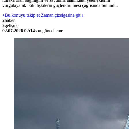
ittifaka olan bağlılığını ve savunma alanındaki yeteneklerini
vurgulayarak ikili ilişkilerin güçlendirilmesi çağrısında bulundu.
+
Bu konuyu takip et
Zaman çizelgesine git ↓
2
haber
2
gelişme
02.07.2026 02:14
son güncelleme