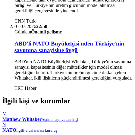
birliği ve Türkiye'nin üretim gücünün model alınması
gerekliliği çerçevesinde yinelendi.
CNN Türk
01.07.2026
22:50
Gündem
Önemli gelişme
ABD'li NATO Büyükelçisi'nden Türkiye'nin
savunma sanayisine övgü
ABD'nin NATO Büyükelçisi Whitaker, Türkiye'nin savunma
sanayisi kapasitesinin diğer müttefikler için model olması
gerektiğini belirtti. Türkiye'nin üretim gücüne dikkat çeken
Whitaker, ikili ilişkilerin güçlendirilmesi gerektiğini vurguladı.
TRT Haber
İlgili kişi ve kurumlar
M
Matthew Whitaker
Açıklamayı yapan kişi
N
NATO
İlgili uluslararası kuruluş