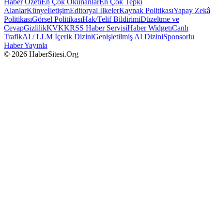
Haber Özeti
En Çok Okunanlar
En Çok Tepki
Alanlar
Künye
İletişim
Editoryal İlkeler
Kaynak Politikası
Yapay Zekâ
Politikası
Görsel Politikası
Hak/Telif Bildirimi
Düzeltme ve
Cevap
Gizlilik
KVKK
RSS Haber Servisi
Haber Widgetı
Canlı
Trafik
AI / LLM İçerik Dizini
Genişletilmiş AI Dizini
Sponsorlu
Haber Yayınla
© 2026 HaberSitesi.Org