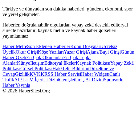
Türkiye ve dünyadan son dakika haberleri, gündem, ekonomi, spor
ve yerel gelişmeler.
Haberler, doğrulanabilir olgulardan yapay zekâ destekli editoryal
süreçle hazırlanır; kaynak metin ve kaynak haber görselleri
yayımlanmaz.
Haber Metre
Son Eklenen Haberler
Konu Dosyaları
Ücretsiz
Üyelik
Okur Girişi
Köşe Yazıları
Yazar Girişi
Ajans/Bayi Girişi
Günün
Haber Özeti
En Çok Okunanlar
En Çok Tepki
Alanlar
Künye
İletişim
Editoryal İlkeler
Kaynak Politikası
Yapay Zekâ
Politikası
Görsel Politikası
Hak/Telif Bildirimi
Düzeltme ve
Cevap
Gizlilik
KVKK
RSS Haber Servisi
Haber Widgetı
Canlı
Trafik
AI / LLM İçerik Dizini
Genişletilmiş AI Dizini
Sponsorlu
Haber Yayınla
© 2026 HaberSitesi.Org