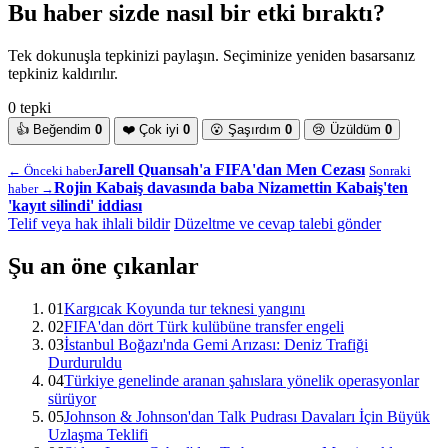
Bu haber sizde nasıl bir etki bıraktı?
Tek dokunuşla tepkinizi paylaşın. Seçiminize yeniden basarsanız
tepkiniz kaldırılır.
0 tepki
👍
Beğendim
0
❤️
Çok iyi
0
😮
Şaşırdım
0
😢
Üzüldüm
0
Jarell Quansah'a FIFA'dan Men Cezası
← Önceki haber
Sonraki
Rojin Kabaiş davasında baba Nizamettin Kabaiş'ten
haber →
'kayıt silindi' iddiası
Telif veya hak ihlali bildir
Düzeltme ve cevap talebi gönder
Şu an öne çıkanlar
01
Kargıcak Koyunda tur teknesi yangını
02
FIFA'dan dört Türk kulübüne transfer engeli
03
İstanbul Boğazı'nda Gemi Arızası: Deniz Trafiği
Durduruldu
04
Türkiye genelinde aranan şahıslara yönelik operasyonlar
sürüyor
05
Johnson & Johnson'dan Talk Pudrası Davaları İçin Büyük
Uzlaşma Teklifi