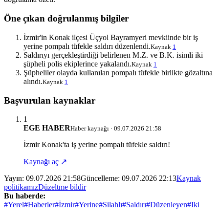
Öne çıkan doğrulanmış bilgiler
İzmir'in Konak ilçesi Üçyol Bayramyeri mevkiinde bir iş
yerine pompalı tüfekle saldırı düzenlendi.
Kaynak
1
Saldırıyı gerçekleştirdiği belirlenen M.Z. ve B.K. isimli iki
şüpheli polis ekiplerince yakalandı.
Kaynak
1
Şüpheliler olayda kullanılan pompalı tüfekle birlikte gözaltına
alındı.
Kaynak
1
Başvurulan kaynaklar
1
EGE HABER
Haber kaynağı · 09.07.2026 21:58
İzmir Konak'ta iş yerine pompalı tüfekle saldırı!
Kaynağı aç ↗
Yayın:
09.07.2026 21:58
Güncelleme:
09.07.2026 22:13
Kaynak
politikamız
Düzeltme bildir
Bu haberde:
#Yerel
#Haberler
#İzmir
#Yerine
#Silahlı
#Saldırı
#Düzenleyen
#Iki