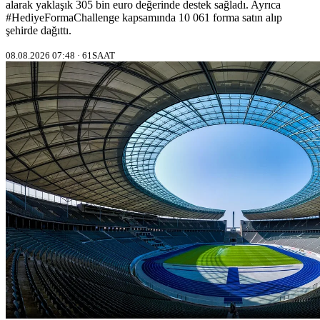
alarak yaklaşık 305 bin euro değerinde destek sağladı. Ayrıca
#HediyeFormaChallenge kapsamında 10 061 forma satın alıp
şehirde dağıttı.
08.08.2026 07:48 · 61SAAT