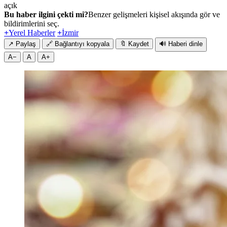
açık
Bu haber ilgini çekti mi?
Benzer gelişmeleri kişisel akışında gör ve
bildirimlerini seç.
+
Yerel Haberler
+
İzmir
↗
Paylaş
🔗
Bağlantıyı kopyala
🔖
Kaydet
🔊
Haberi dinle
A−
A
A+