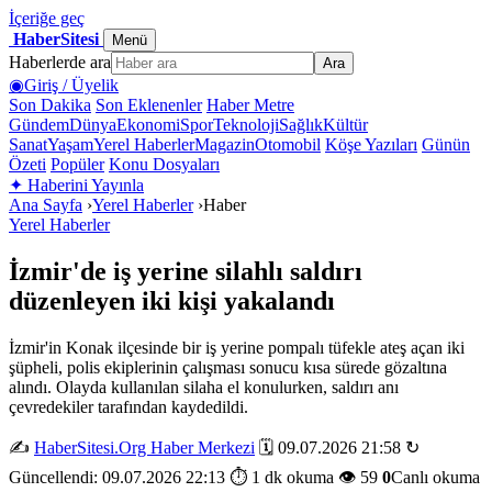
İçeriğe geç
HaberSitesi
Menü
Haberlerde ara
Ara
◉
Giriş / Üyelik
Son Dakika
Son Eklenenler
Haber Metre
Gündem
Dünya
Ekonomi
Spor
Teknoloji
Sağlık
Kültür
Sanat
Yaşam
Yerel Haberler
Magazin
Otomobil
Köşe Yazıları
Günün
Özeti
Popüler
Konu Dosyaları
✦
Haberini Yayınla
Ana Sayfa
›
Yerel Haberler
›
Haber
Yerel Haberler
İzmir'de iş yerine silahlı saldırı
düzenleyen iki kişi yakalandı
İzmir'in Konak ilçesinde bir iş yerine pompalı tüfekle ateş açan iki
şüpheli, polis ekiplerinin çalışması sonucu kısa sürede gözaltına
alındı. Olayda kullanılan silaha el konulurken, saldırı anı
çevredekiler tarafından kaydedildi.
✍️
HaberSitesi.Org Haber Merkezi
🗓️ 09.07.2026 21:58
↻
Güncellendi: 09.07.2026 22:13
⏱️ 1 dk okuma
👁️ 59
0
Canlı okuma