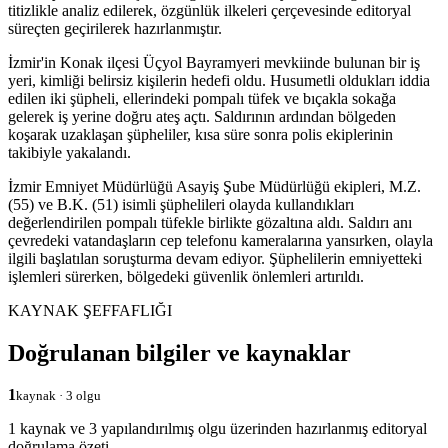
titizlikle analiz edilerek, özgünlük ilkeleri çerçevesinde editoryal
süreçten geçirilerek hazırlanmıştır.
İzmir'in Konak ilçesi Üçyol Bayramyeri mevkiinde bulunan bir iş
yeri, kimliği belirsiz kişilerin hedefi oldu. Husumetli oldukları iddia
edilen iki şüpheli, ellerindeki pompalı tüfek ve bıçakla sokağa
gelerek iş yerine doğru ateş açtı. Saldırının ardından bölgeden
koşarak uzaklaşan şüpheliler, kısa süre sonra polis ekiplerinin
takibiyle yakalandı.
İzmir Emniyet Müdürlüğü Asayiş Şube Müdürlüğü ekipleri, M.Z.
(55) ve B.K. (51) isimli şüphelileri olayda kullandıkları
değerlendirilen pompalı tüfekle birlikte gözaltına aldı. Saldırı anı
çevredeki vatandaşların cep telefonu kameralarına yansırken, olayla
ilgili başlatılan soruşturma devam ediyor. Şüphelilerin emniyetteki
işlemleri sürerken, bölgedeki güvenlik önlemleri artırıldı.
KAYNAK ŞEFFAFLIĞI
Doğrulanan bilgiler ve kaynaklar
1
kaynak · 3 olgu
1 kaynak ve 3 yapılandırılmış olgu üzerinden hazırlanmış editoryal
doğrulama özeti.