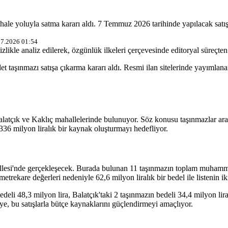
hale yoluyla satma kararı aldı. 7 Temmuz 2026 tarihinde yapılacak satış
07.2026 01:54
izlikle analiz edilerek, özgünlük ilkeleri çerçevesinde editoryal süreçten 
t taşınmazı satışa çıkarma kararı aldı. Resmi ilan sitelerinde yayımlana
atçık ve Kaklıç mahallelerinde bulunuyor. Söz konusu taşınmazlar arasınd
 336 milyon liralık bir kaynak oluşturmayı hedefliyor.
llesi'nde gerçekleşecek. Burada bulunan 11 taşınmazın toplam muhamme
rekare değerleri nedeniyle 62,6 milyon liralık bir bedel ile listenin iki
eli 48,3 milyon lira, Balatçık'taki 2 taşınmazın bedeli 34,4 milyon lira 
e, bu satışlarla bütçe kaynaklarını güçlendirmeyi amaçlıyor.