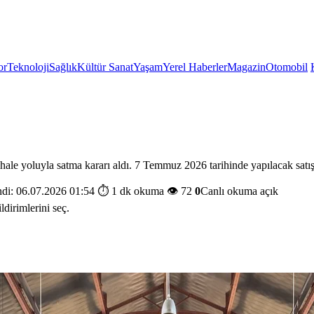
or
Teknoloji
Sağlık
Kültür Sanat
Yaşam
Yerel Haberler
Magazin
Otomobil
hale yoluyla satma kararı aldı. 7 Temmuz 2026 tarihinde yapılacak satış
di: 06.07.2026 01:54
⏱️ 1 dk okuma
👁️ 72
0
Canlı okuma açık
ldirimlerini seç.