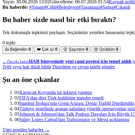
Yayın:
30.06.2026 13:02
Güncelleme:
06.07.2026 01:54
Kaynak polit
Bu haberde:
#Yaşam
#Çiğli
#Belediyesi
#Taşınmazı
#Satışa
#Çıkardı
Bu haber sizde nasıl bir etki bıraktı?
Tek dokunuşla tepkinizi paylaşın. Seçiminize yeniden basarsanız tepkin
0 tepki
👍
Beğendim
0
❤️
Çok iyi
0
😮
Şaşırdım
0
😢
Üzüldüm
0
HAB bünyesinde yeni cami projesi için temel atıldı
← Önceki haber
S
Telif veya hak ihlali bildir
Düzeltme ve cevap talebi gönder
Şu an öne çıkanlar
01
Kargıcak Koyunda tur teknesi yangını
02
FIFA'dan dört Türk kulübüne transfer engeli
03
İstanbul Boğazı'nda Gemi Arızası: Deniz Trafiği Durduruldu
04
Türkiye genelinde aranan şahıslara yönelik operasyonlar sür
05
Johnson & Johnson'dan Talk Pudrası Davaları İçin Büyük Uz
06
Sidny Lopes Cabral'dan Trabzonspor ve Messi açıklaması
Tüm popüler haberler →