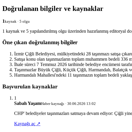
Doğrulanan bilgiler ve kaynaklar
1
kaynak · 5 olgu
1 kaynak ve 5 yapılandırılmış olgu üzerinden hazırlanmış editoryal do
Öne çıkan doğrulanmış bilgiler
İzmir Çiğli Belediyesi, mülkiyetindeki 28 taşınmazı satışa çıkard
Satışa konu olan taşınmazların toplam muhammen bedeli 336 mil
İhale süreci 7 Temmuz 2026 tarihinde belediye encümeni tarafın
Taşınmazlar Büyük Çiğli, Küçük Çiğli, Harmandalı, Balatçık ve
Harmandalı Mahallesi'ndeki 11 taşınmazın toplam bedeli yaklaşı
Başvurulan kaynaklar
1
Sabah Yaşam
Haber kaynağı · 30.06.2026 13:02
CHP' belediyeler taşınmazları satmaya devam ediyor: Çiğli yine 
Kaynağı aç ↗