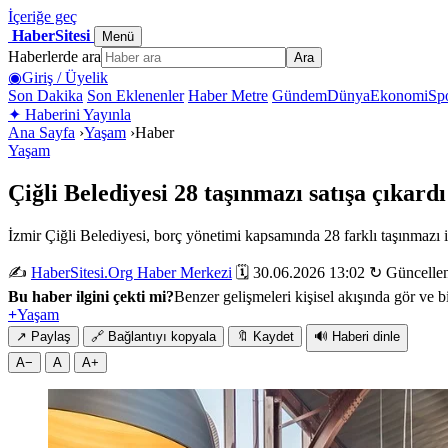
İçeriğe geç
HaberSitesi
Menü
Haberlerde ara
Ara
◉
Giriş / Üyelik
Son Dakika
Son Eklenenler
Haber Metre
Gündem
Dünya
Ekonomi
Sp
✦
Haberini Yayınla
Ana Sayfa
›
Yaşam
›
Haber
Yaşam
Çiğli Belediyesi 28 taşınmazı satışa çıkardı
İzmir Çiğli Belediyesi, borç yönetimi kapsamında 28 farklı taşınmazı i
✍️
HaberSitesi.Org Haber Merkezi
🗓️ 30.06.2026 13:02
↻ Güncellen
Bu haber ilgini çekti mi?
Benzer gelişmeleri kişisel akışında gör ve bi
+
Yaşam
↗
Paylaş
🔗
Bağlantıyı kopyala
🔖
Kaydet
🔊
Haberi dinle
A−
A
A+