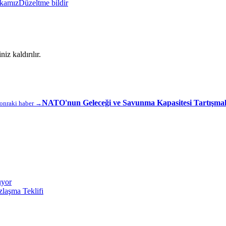
ikamız
Düzeltme bildir
iz kaldırılır.
NATO'nun Geleceği ve Savunma Kapasitesi Tartışmal
onraki haber →
üyor
laşma Teklifi