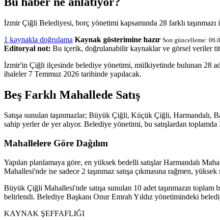
Bu haber ne anlatıyor?
İzmir Çiğli Belediyesi, borç yönetimi kapsamında 28 farklı taşınmazı i
1 kaynakla doğrulama
Kaynak gösterimine hazır
Son güncelleme: 06.
Editoryal not:
Bu içerik, doğrulanabilir kaynaklar ve görsel veriler tit
İzmir'in Çiğli ilçesinde belediye yönetimi, mülkiyetinde bulunan 28 ade
ihaleler 7 Temmuz 2026 tarihinde yapılacak.
Beş Farklı Mahallede Satış
Satışa sunulan taşınmazlar; Büyük Çiğli, Küçük Çiğli, Harmandalı, Bal
sahip yerler de yer alıyor. Belediye yönetimi, bu satışlardan toplamda
Mahallelere Göre Dağılım
Yapılan planlamaya göre, en yüksek bedelli satışlar Harmandalı Maha
Mahallesi'nde ise sadece 2 taşınmaz satışa çıkmasına rağmen, yüksek met
Büyük Çiğli Mahallesi'nde satışa sunulan 10 adet taşınmazın toplam bed
belirlendi. Belediye Başkanı Onur Emrah Yıldız yönetimindeki belediy
KAYNAK ŞEFFAFLIĞI