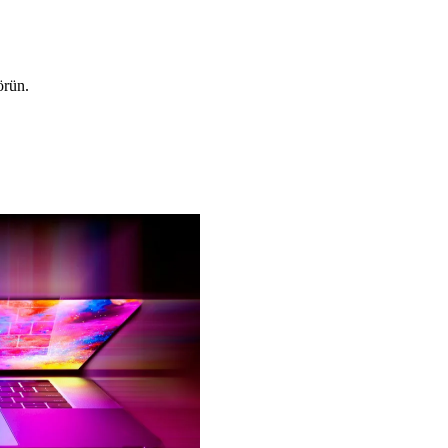
örün.