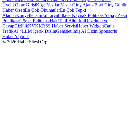
Üyelik
Okur Girişi
Köşe Yazıları
Yazar Girişi
Ajans/Bayi Girişi
Günün
Haber Özeti
En Çok Okunanlar
En Çok Tepki
Alanlar
Künye
İletişim
Editoryal İlkeler
Kaynak Politikası
Yapay Zekâ
Politikası
Görsel Politikası
Hak/Telif Bildirimi
Düzeltme ve
Cevap
Gizlilik
KVKK
RSS Haber Servisi
Haber Widgetı
Canlı
Trafik
AI / LLM İçerik Dizini
Genişletilmiş AI Dizini
Sponsorlu
Haber Yayınla
© 2026 HaberSitesi.Org