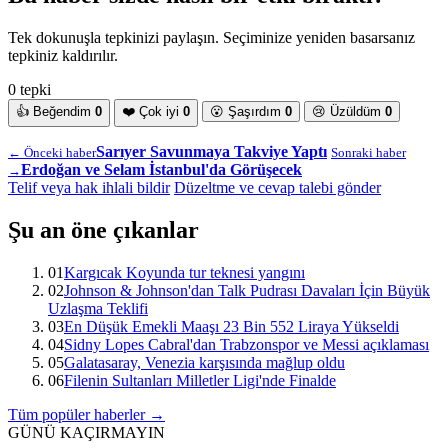
Tek dokunuşla tepkinizi paylaşın. Seçiminize yeniden basarsanız
tepkiniz kaldırılır.
0 tepki
👍
Beğendim
0
❤️
Çok iyi
0
😮
Şaşırdım
0
😢
Üzüldüm
0
Sarıyer Savunmaya Takviye Yaptı
← Önceki haber
Sonraki haber
Erdoğan ve Selam İstanbul'da Görüşecek
→
Telif veya hak ihlali bildir
Düzeltme ve cevap talebi gönder
Şu an öne çıkanlar
01
Kargıcak Koyunda tur teknesi yangını
02
Johnson & Johnson'dan Talk Pudrası Davaları İçin Büyük
Uzlaşma Teklifi
03
En Düşük Emekli Maaşı 23 Bin 552 Liraya Yükseldi
04
Sidny Lopes Cabral'dan Trabzonspor ve Messi açıklaması
05
Galatasaray, Venezia karşısında mağlup oldu
06
Filenin Sultanları Milletler Ligi'nde Finalde
Tüm popüler haberler →
GÜNÜ KAÇIRMAYIN