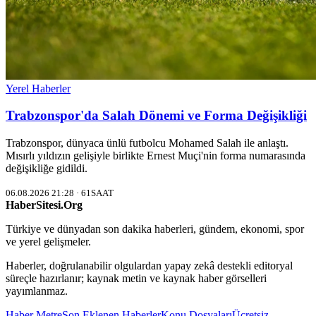
Yerel Haberler
Trabzonspor'da Salah Dönemi ve Forma Değişikliği
Trabzonspor, dünyaca ünlü futbolcu Mohamed Salah ile anlaştı.
Mısırlı yıldızın gelişiyle birlikte Ernest Muçi'nin forma numarasında
değişikliğe gidildi.
06.08.2026 21:28 · 61SAAT
HaberSitesi.Org
Türkiye ve dünyadan son dakika haberleri, gündem, ekonomi, spor
ve yerel gelişmeler.
Haberler, doğrulanabilir olgulardan yapay zekâ destekli editoryal
süreçle hazırlanır; kaynak metin ve kaynak haber görselleri
yayımlanmaz.
Haber Metre
Son Eklenen Haberler
Konu Dosyaları
Ücretsiz