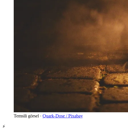
Temsili görsel ·
Quark-Dose / Pixabay
⚡