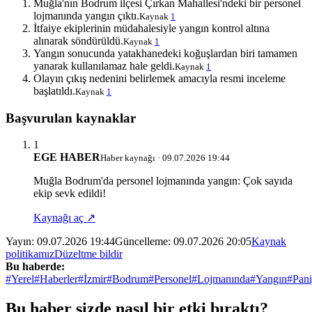
Muğla'nın Bodrum ilçesi Çırkan Mahallesi'ndeki bir personel
lojmanında yangın çıktı.
Kaynak
1
İtfaiye ekiplerinin müdahalesiyle yangın kontrol altına
alınarak söndürüldü.
Kaynak
1
Yangın sonucunda yatakhanedeki koğuşlardan biri tamamen
yanarak kullanılamaz hale geldi.
Kaynak
1
Olayın çıkış nedenini belirlemek amacıyla resmi inceleme
başlatıldı.
Kaynak
1
Başvurulan kaynaklar
1
EGE HABER
Haber kaynağı · 09.07.2026 19:44
Muğla Bodrum'da personel lojmanında yangın: Çok sayıda
ekip sevk edildi!
Kaynağı aç ↗
Yayın:
09.07.2026 19:44
Güncelleme:
09.07.2026 20:05
Kaynak
politikamız
Düzeltme bildir
Bu haberde:
#Yerel
#Haberler
#İzmir
#Bodrum
#Personel
#Lojmanında
#Yangın
#Pani
Bu haber sizde nasıl bir etki bıraktı?