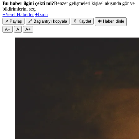
Bu haber ilgini çekti mi?
Benzer gelişmeleri kişisel akışında gör ve
bildirimlerini seç.
+
Yerel Haberler
+
İzmir
↗
Paylaş
🔗
Bağlantıyı kopyala
🔖
Kaydet
🔊
Haberi dinle
A−
A
A+