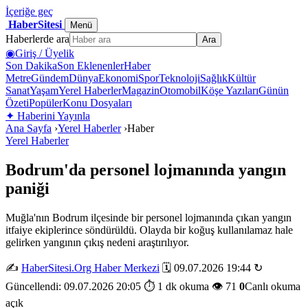
İçeriğe geç
HaberSitesi
Menü
Haberlerde ara
Ara
◉
Giriş / Üyelik
Son Dakika
Son Eklenenler
Haber
Metre
Gündem
Dünya
Ekonomi
Spor
Teknoloji
Sağlık
Kültür
Sanat
Yaşam
Yerel Haberler
Magazin
Otomobil
Köşe Yazıları
Günün
Özeti
Popüler
Konu Dosyaları
✦
Haberini Yayınla
Ana Sayfa
›
Yerel Haberler
›
Haber
Yerel Haberler
Bodrum'da personel lojmanında yangın
paniği
Muğla'nın Bodrum ilçesinde bir personel lojmanında çıkan yangın
itfaiye ekiplerince söndürüldü. Olayda bir koğuş kullanılamaz hale
gelirken yangının çıkış nedeni araştırılıyor.
✍️
HaberSitesi.Org Haber Merkezi
🗓️ 09.07.2026 19:44
↻
Güncellendi: 09.07.2026 20:05
⏱️ 1 dk okuma
👁️ 71
0
Canlı okuma
açık