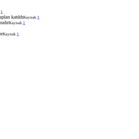
k
1
plan katıldı
Kaynak
1
sıdır
Kaynak
1
or
Kaynak
1