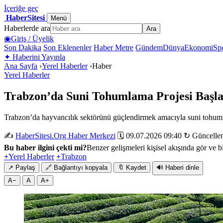
İçeriğe geç
HaberSitesi
Menü
Haberlerde ara
Ara
◉
Giriş / Üyelik
Son Dakika
Son Eklenenler
Haber Metre
Gündem
Dünya
Ekonomi
Sp
✦
Haberini Yayınla
Ana Sayfa
›
Yerel Haberler
›
Haber
Yerel Haberler
Trabzon’da Suni Tohumlama Projesi Başla
Trabzon’da hayvancılık sektörünü güçlendirmek amacıyla suni tohumlama
✍️
HaberSitesi.Org Haber Merkezi
🗓️ 09.07.2026 09:40
↻ Güncellen
Bu haber ilgini çekti mi?
Benzer gelişmeleri kişisel akışında gör ve bi
+
Yerel Haberler
+
Trabzon
↗
Paylaş
🔗
Bağlantıyı kopyala
🔖
Kaydet
🔊
Haberi dinle
A−
A
A+