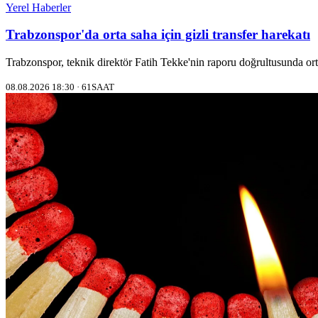
Yerel Haberler
Trabzonspor'da orta saha için gizli transfer harekatı
Trabzonspor, teknik direktör Fatih Tekke'nin raporu doğrultusunda orta 
08.08.2026 18:30 · 61SAAT