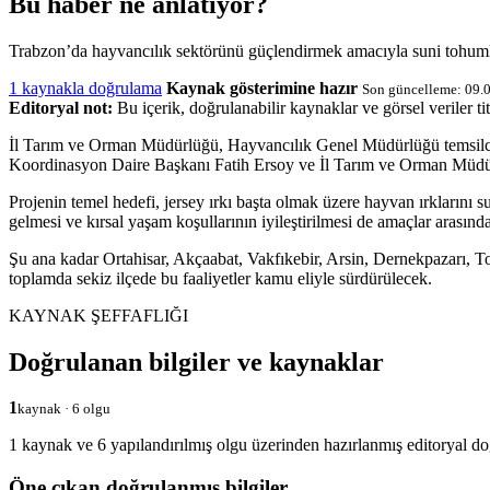
Bu haber ne anlatıyor?
Trabzon’da hayvancılık sektörünü güçlendirmek amacıyla suni tohumlama
1 kaynakla doğrulama
Kaynak gösterimine hazır
Son güncelleme: 09.
Editoryal not:
Bu içerik, doğrulanabilir kaynaklar ve görsel veriler tit
İl Tarım ve Orman Müdürlüğü, Hayvancılık Genel Müdürlüğü temsilciler
Koordinasyon Daire Başkanı Fatih Ersoy ve İl Tarım ve Orman Müdür
Projenin temel hedefi, jersey ırkı başta olmak üzere hayvan ırklarını su
gelmesi ve kırsal yaşam koşullarının iyileştirilmesi de amaçlar arasında
Şu ana kadar Ortahisar, Akçaabat, Vakfıkebir, Arsin, Dernekpazarı, T
toplamda sekiz ilçede bu faaliyetler kamu eliyle sürdürülecek.
KAYNAK ŞEFFAFLIĞI
Doğrulanan bilgiler ve kaynaklar
1
kaynak · 6 olgu
1 kaynak ve 6 yapılandırılmış olgu üzerinden hazırlanmış editoryal do
Öne çıkan doğrulanmış bilgiler