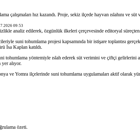
 çalışmaları hız kazandı. Proje, sekiz ilçede hayvan ıslahını ve süt ve
07.2026 09:53
izlikle analiz edilerek, özgünlük ilkeleri çerçevesinde editoryal süreçten 
iyle suni tohumlama projesi kapsamında bir istişare toplantısı gerçek
ü İsa Kaplan katıldı.
ni tohumlama yöntemiyle ıslah ederek süt verimini ve çiftçi gelirlerini ar
 yer alıyor.
onya ve Yomra ilçelerinde suni tohumlama uygulamaları aktif olarak yürü
ğrulama özeti.