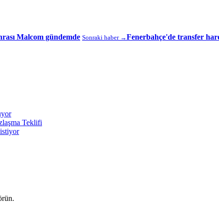
sonrası Malcom gündemde
Fenerbahçe'de transfer har
Sonraki haber →
üyor
laşma Teklifi
stiyor
örün.