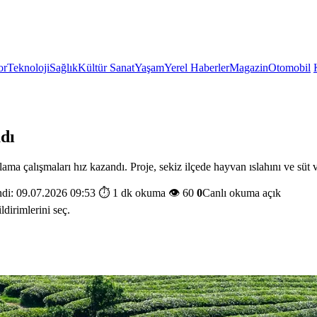
or
Teknoloji
Sağlık
Kültür Sanat
Yaşam
Yerel Haberler
Magazin
Otomobil
dı
 çalışmaları hız kazandı. Proje, sekiz ilçede hayvan ıslahını ve süt ve
di: 09.07.2026 09:53
⏱️ 1 dk okuma
👁️ 60
0
Canlı okuma açık
ldirimlerini seç.