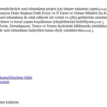
lcileriyle suni tohumlama projesi için istişare toplantısı yaptı
Kayna
nasyon Daire Başkanı Fatih Ersoy ve İl Tarım ve Orman Müdürü İsa Ka
ni tohumlama ile ıslah edilerek süt verimi ve çiftçi gelirlerinin artırılma
gelmesi ve kırsal yaşam koşullarının iyileştirilmesini hedefliyor
Kaynak
1
Arsin, Dernekpazarı, Tonya ve Yomra ilçelerinde hâlihazırda yürütülüy
de suni tohumlama faaliyetleri kamu eliyle yürütülecek
Kaynak
1
ikamız
Düzeltme bildir
aşladı
iz kaldırılır.