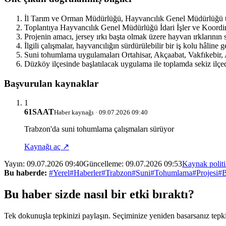
İl Tarım ve Orman Müdürlüğü, Hayvancılık Genel Müdürlüğü temsi
Toplantıya Hayvancılık Genel Müdürlüğü İdari İşler ve Koordi
Projenin amacı, jersey ırkı başta olmak üzere hayvan ırklarının su
İlgili çalışmalar, hayvancılığın sürdürülebilir bir iş kolu hâline 
Suni tohumlama uygulamaları Ortahisar, Akçaabat, Vakfıkebir, 
Düzköy ilçesinde başlatılacak uygulama ile toplamda sekiz ilçe
Başvurulan kaynaklar
1
61SAAT
Haber kaynağı · 09.07.2026 09:40
Trabzon'da suni tohumlama çalışmaları sürüyor
Kaynağı aç ↗
Yayın:
09.07.2026 09:40
Güncelleme:
09.07.2026 09:53
Kaynak polit
Bu haberde:
#Yerel
#Haberler
#Trabzon
#Suni
#Tohumlama
#Projesi
#B
Bu haber sizde nasıl bir etki bıraktı?
Tek dokunuşla tepkinizi paylaşın. Seçiminize yeniden basarsanız tepkin