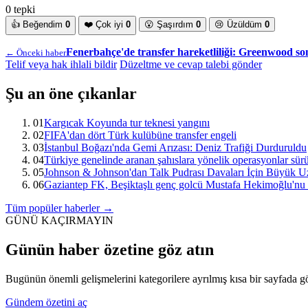
0 tepki
👍
Beğendim
0
❤️
Çok iyi
0
😮
Şaşırdım
0
😢
Üzüldüm
0
Fenerbahçe'de transfer hareketliliği: Greenwood 
← Önceki haber
Telif veya hak ihlali bildir
Düzeltme ve cevap talebi gönder
Şu an öne çıkanlar
01
Kargıcak Koyunda tur teknesi yangını
02
FIFA'dan dört Türk kulübüne transfer engeli
03
İstanbul Boğazı'nda Gemi Arızası: Deniz Trafiği Durduruldu
04
Türkiye genelinde aranan şahıslara yönelik operasyonlar sür
05
Johnson & Johnson'dan Talk Pudrası Davaları İçin Büyük Uz
06
Gaziantep FK, Beşiktaşlı genç golcü Mustafa Hekimoğlu'nu i
Tüm popüler haberler →
GÜNÜ KAÇIRMAYIN
Günün haber özetine göz atın
Bugünün önemli gelişmelerini kategorilere ayrılmış kısa bir sayfada g
Gündem özetini aç