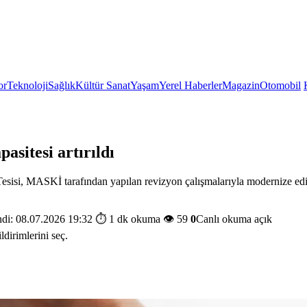
or
Teknoloji
Sağlık
Kültür Sanat
Yaşam
Yerel Haberler
Magazin
Otomobil
asitesi artırıldı
isi, MASKİ tarafından yapılan revizyon çalışmalarıyla modernize edildi.
di: 08.07.2026 19:32
⏱️ 1 dk okuma
👁️ 59
0
Canlı okuma açık
ldirimlerini seç.