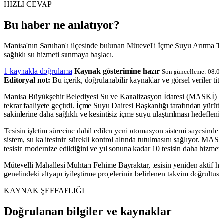
HIZLI CEVAP
Bu haber ne anlatıyor?
Manisa'nın Saruhanlı ilçesinde bulunan Mütevelli İçme Suyu Arıtma Tes
sağlıklı su hizmeti sunmaya başladı.
1 kaynakla doğrulama
Kaynak gösterimine hazır
Son güncelleme: 08.
Editoryal not:
Bu içerik, doğrulanabilir kaynaklar ve görsel veriler tit
Manisa Büyükşehir Belediyesi Su ve Kanalizasyon İdaresi (MASKİ) Gen
tekrar faaliyete geçirdi. İçme Suyu Dairesi Başkanlığı tarafından yürüt
sakinlerine daha sağlıklı ve kesintisiz içme suyu ulaştırılması hedeflen
Tesisin işletim sürecine dahil edilen yeni otomasyon sistemi sayesinde,
sistem, su kalitesinin sürekli kontrol altında tutulmasını sağlıyor. MAS
tesisin modernize edildiğini ve yıl sonuna kadar 10 tesisin daha hizmet
Mütevelli Mahallesi Muhtarı Fehime Bayraktar, tesisin yeniden aktif 
genelindeki altyapı iyileştirme projelerinin belirlenen takvim doğrultu
KAYNAK ŞEFFAFLIĞI
Doğrulanan bilgiler ve kaynaklar