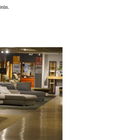
örün.