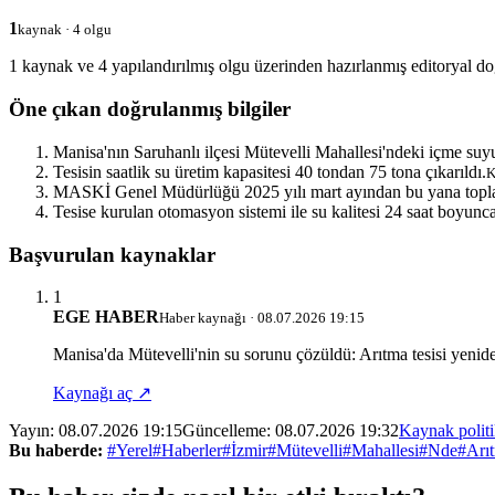
1
kaynak · 4 olgu
1 kaynak ve 4 yapılandırılmış olgu üzerinden hazırlanmış editoryal do
Öne çıkan doğrulanmış bilgiler
Manisa'nın Saruhanlı ilçesi Mütevelli Mahallesi'ndeki içme suyu 
Tesisin saatlik su üretim kapasitesi 40 tondan 75 tona çıkarıldı.
K
MASKİ Genel Müdürlüğü 2025 yılı mart ayından bu yana toplam
Tesise kurulan otomasyon sistemi ile su kalitesi 24 saat boyunca
Başvurulan kaynaklar
1
EGE HABER
Haber kaynağı · 08.07.2026 19:15
Manisa'da Mütevelli'nin su sorunu çözüldü: Arıtma tesisi yenid
Kaynağı aç ↗
Yayın:
08.07.2026 19:15
Güncelleme:
08.07.2026 19:32
Kaynak polit
Bu haberde:
#Yerel
#Haberler
#İzmir
#Mütevelli
#Mahallesi
#Nde
#Arı