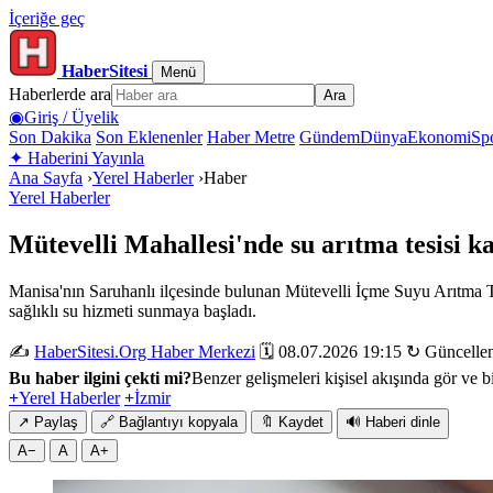
İçeriğe geç
HaberSitesi
Menü
Haberlerde ara
Ara
◉
Giriş / Üyelik
Son Dakika
Son Eklenenler
Haber Metre
Gündem
Dünya
Ekonomi
Sp
✦
Haberini Yayınla
Ana Sayfa
›
Yerel Haberler
›
Haber
Yerel Haberler
Mütevelli Mahallesi'nde su arıtma tesisi kap
Manisa'nın Saruhanlı ilçesinde bulunan Mütevelli İçme Suyu Arıtma Tes
sağlıklı su hizmeti sunmaya başladı.
✍️
HaberSitesi.Org Haber Merkezi
🗓️ 08.07.2026 19:15
↻ Güncellen
Bu haber ilgini çekti mi?
Benzer gelişmeleri kişisel akışında gör ve bi
+
Yerel Haberler
+
İzmir
↗
Paylaş
🔗
Bağlantıyı kopyala
🔖
Kaydet
🔊
Haberi dinle
A−
A
A+