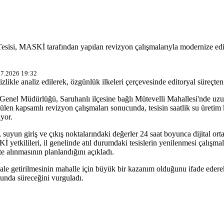
isi, MASKİ tarafından yapılan revizyon çalışmalarıyla modernize edildi.
07.2026 19:32
izlikle analiz edilerek, özgünlük ilkeleri çerçevesinde editoryal süreçten 
el Müdürlüğü, Saruhanlı ilçesine bağlı Mütevelli Mahallesi'nde uzun 
ülen kapsamlı revizyon çalışmaları sonucunda, tesisin saatlik su üretim 
iyor.
 suyun giriş ve çıkış noktalarındaki değerler 24 saat boyunca dijital or
Kİ yetkilileri, il genelinde atıl durumdaki tesislerin yenilenmesi çalışm
e alınmasının planlandığını açıkladı.
hale getirilmesinin mahalle için büyük bir kazanım olduğunu ifade eder
sunda süreceğini vurguladı.