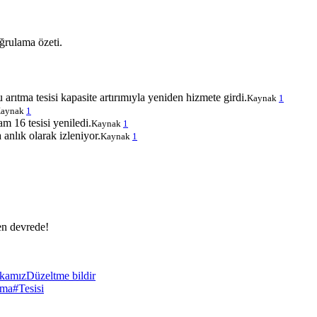
ğrulama özeti.
arıtma tesisi kapasite artırımıyla yeniden hizmete girdi.
Kaynak
1
aynak
1
 16 tesisi yeniledi.
Kaynak
1
 anlık olarak izleniyor.
Kaynak
1
en devrede!
ikamız
Düzeltme bildir
tma
#Tesisi