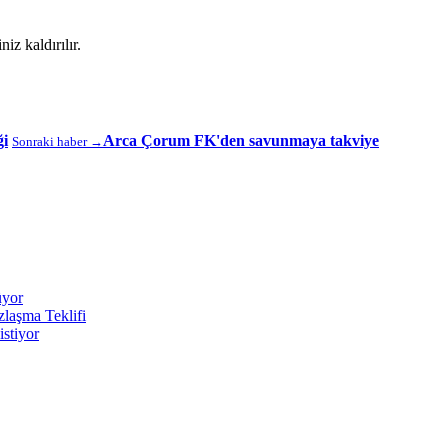
iz kaldırılır.
ği
Arca Çorum FK'den savunmaya takviye
Sonraki haber →
üyor
laşma Teklifi
stiyor