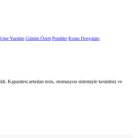
Köşe Yazıları
Günün Özeti
Popüler
Konu Dosyaları
 Kapasitesi artırılan tesis, otomasyon sistemiyle kesintisiz ve