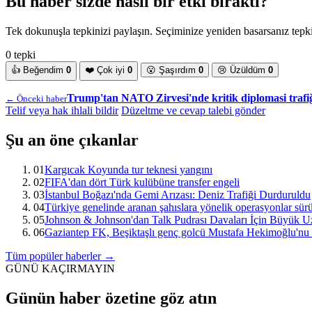
Bu haber sizde nasıl bir etki bıraktı?
Tek dokunuşla tepkinizi paylaşın. Seçiminize yeniden basarsanız tepkin
0 tepki
👍
Beğendim
0
❤️
Çok iyi
0
😮
Şaşırdım
0
😢
Üzüldüm
0
Trump'tan NATO Zirvesi'nde kritik diplomasi trafi
← Önceki haber
Telif veya hak ihlali bildir
Düzeltme ve cevap talebi gönder
Şu an öne çıkanlar
01
Kargıcak Koyunda tur teknesi yangını
02
FIFA'dan dört Türk kulübüne transfer engeli
03
İstanbul Boğazı'nda Gemi Arızası: Deniz Trafiği Durduruldu
04
Türkiye genelinde aranan şahıslara yönelik operasyonlar sür
05
Johnson & Johnson'dan Talk Pudrası Davaları İçin Büyük Uz
06
Gaziantep FK, Beşiktaşlı genç golcü Mustafa Hekimoğlu'nu i
Tüm popüler haberler →
GÜNÜ KAÇIRMAYIN
Günün haber özetine göz atın